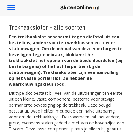
Toggle
navigation
Trekhaaksloten - alle soorten
Een trekhaakslot beschermt tegen diefstal uit een
bestelbus, andere soorten werkbussen en tevens
stationwagen. Om de inhoud van deze voertuigen te
beveiligen tegen inbraak, blokkeert het
trekhaakslot het openen van de beide deurdelen (bij
bestelwagens) of het achterportier (bij de
stationwagen). Trekhaaksloten zijn een aanvulling
op het vaste portierslot. Ze hebben de
waarschuwingskleur rood.
Dit type slot bestaat bij veel van de uitvoeringen ten eerste
uit een kleine, vaste component, bestemd voor stevige,
permanente bevestiging op de trekhaak. Deze beugel
bestaat uit twee helften met beide een halve uitsparing
voor om de trekhaakkogel. Daaroverheen valt het andere,
grote, eveneens stalen gedeelte met aan de bovenzijde een
T-vorm. Deze losse component plaats je alleen bij gebruik