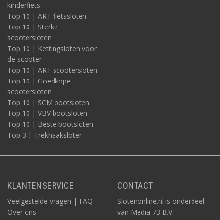
kinderfiets
Top 10 | ART fietssloten
Top 10 | Sterke
scootersloten
Top 10 | Kettingsloten voor
de scooter
Top 10 | ART scootersloten
Top 10 | Goedkope
scootersloten
Top 10 | SCM bootsloten
Top 10 | VBV bootsloten
Top 10 | Beste bootsloten
Top 3 | Trekhaaksloten
KLANTENSERVICE
CONTACT
Veelgestelde vragen | FAQ
Slotenonline.nl is onderdeel
Over ons
van Media 73 B.V.