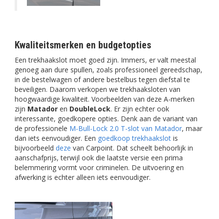
Kwaliteitsmerken en budgetopties
Een trekhaakslot moet goed zijn. Immers, er valt meestal
genoeg aan dure spullen, zoals professioneel gereedschap,
in de bestelwagen of andere bestelbus tegen diefstal te
beveiligen. Daarom verkopen we trekhaaksloten van
hoogwaardige kwaliteit. Voorbeelden van deze A-merken
zijn
Matador
en
DoubleLock
. Er zijn echter ook
interessante, goedkopere opties. Denk aan de variant van
de professionele
M-Bull-Lock 2.0 T-slot van Matador
, maar
dan iets eenvoudiger. Een
goedkoop trekhaakslot
is
bijvoorbeeld
deze
van Carpoint. Dat scheelt behoorlijk in
aanschafprijs, terwijl ook die laatste versie een prima
belemmering vormt voor criminelen. De uitvoering en
afwerking is echter alleen iets eenvoudiger.