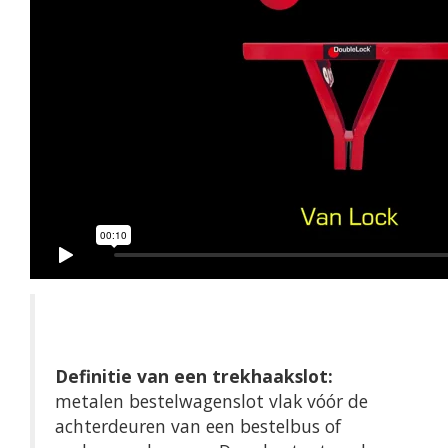
Definitie van een trekhaakslot:
metalen bestelwagenslot vlak vóór de
achterdeuren van een bestelbus of