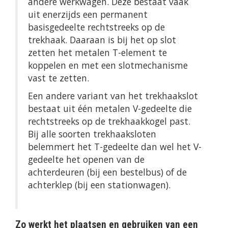
andere werkwagen. Deze bestaat vaak
uit enerzijds een permanent
basisgedeelte rechtstreeks op de
trekhaak. Daaraan is bij het op slot
zetten het metalen T-element te
koppelen en met een slotmechanisme
vast te zetten.
Een andere variant van het trekhaakslot
bestaat uit één metalen V-gedeelte die
rechtstreeks op de trekhaakkogel past.
Bij alle soorten trekhaaksloten
belemmert het T-gedeelte dan wel het V-
gedeelte het openen van de
achterdeuren (bij een bestelbus) of de
achterklep (bij een stationwagen).
Zo werkt het plaatsen en gebruiken van een