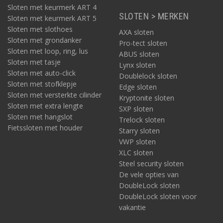
Sloten met keurmerk ART 4
SLOTEN > MERKEN
Sloten met keurmerk ART 5
Sloten met slothoes
AXA sloten
Sloten met grondanker
Pro-tect sloten
Sloten met loop, ring, lus
ABUS sloten
Sloten met tasje
Lynx sloten
Sloten met auto-click
Doublelock sloten
Sloten met stofklepje
Edge sloten
Sloten met versterkte cilinder
Kryptonite sloten
Sloten met extra lengte
SXP sloten
Sloten met hangslot
Trelock sloten
Fietssloten met houder
Starry sloten
VWP sloten
XLC sloten
Steel security sloten
De vele opties van
DoubleLock sloten
DoubleLock sloten voor
vakantie