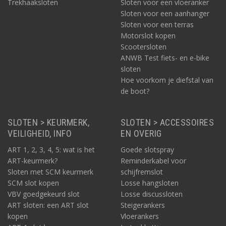
Trekhaaksloten
Sloten voor een vloeranker
Sloten voor een aanhanger
Sloten voor een terras
Motorslot kopen
Scootersloten
ANWB Test fiets- en e-bike
sloten
Hoe voorkom je diefstal van
de boot?
SLOTEN > KEURMERK,
SLOTEN > ACCESSOIRES
VEILIGHEID, INFO
EN OVERIG
ART 1, 2, 3, 4, 5: wat is het
Goede slotspray
ART-keurmerk?
Reminderkabel voor
Sloten met SCM keurmerk
schijfremslot
SCM slot kopen
Losse hangsloten
VBV goedgekeurd slot
Losse discussloten
ART sloten: een ART slot
Steigerankers
kopen
Vloerankers