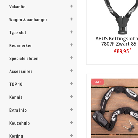
Slot voor de kinderfie
Vakantie
En zie ook:
accessoires voor
Wagen & aanhanger
Type slot
ABUS Kettingslot 
7807F Zwart 85
Keurmerken
*
€89,95
Speciale sloten
Bestellen
Accessoires
SALE
TOP 10
Kennis
Extra info
Keuzehulp
Korting