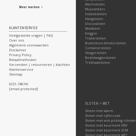
Alarmsloten
Meer merken
Muurankers
Insteeksloten
Hangsloten
Discussloten
KLANTENSERVICE
Wielklem
Kingpin
Veelgestelde vragen | FAQ
Trailersloten
Over ons
Buitenboordmotorsloten
Algemene voorwaarden
Containersloten
Disclaimer
Steigersloten
Privacy Policy
Bestelwagensloten
Betaalmethoden
Trekhaaksloten
Verzenden | retourneren | klachten
Klantenservice
Sitemap
0251-748741
[email protected]
SLOTEN > MET
Sloten met alarm
Sloten met cijfercode
Sloten met anti-picking cilinder
Sloten met keurmerk VBV
Sloten met keurmerk SCM
Sloten met keurmerk ART