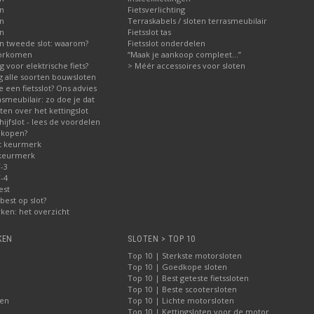
en
Fietsverlichting
en
Terraskabels / sloten terrasmeubilair
en
Fietsslot tas
n tweede slot: waarom?
Fietsslot onderdelen
voorkomen
“Maak je aankoop compleet…”
ig voor elektrische fiets?
> Méér accessoires voor sloten
ng alle soorten bouwsloten
 een fietsslot? Ons advies
asmeubilair: zo doe je dat
en over het kettingslot
jfslot - lees de voordelen
 kopen?
t keurmerk
 keurmerk
-3
-4
est
best op slot?
ken: het overzicht
KEN
SLOTEN > TOP 10
Top 10 | Sterkste motorsloten
Top 10 | Goedkope sloten
Top 10 | Best geteste fietssloten
Top 10 | Beste scootersloten
ten
Top 10 | Lichte motorsloten
Top 10 | Kettingsloten voor de motor