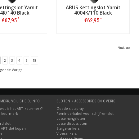
ttingslot Yarnit
ABUS Kettingslot Yarnit
4K/140 Black
4004K/110 Black
*
*
€67,95
€62,95
Bestellen
Bestellen
*Incl. btw
2
3
4
5
18
lgende Vorige
MERK, VEILIGHEID, INFO
SLOTEN > ACCESSOIRES EN OVERIG
5: wat is het ART-keurmerk?
Goede slotspray
M keurmerk
Reminderkabel voor schijfremslot
Losse hangsloten
d slot
Losse discussloten
 ART slot kopen
Steigerankers
en
Vloerankers
en
Insteekkettingen