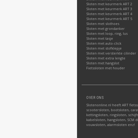
Sloten met keurmerk ART 2
Sloten met keurmerk ART 3
Sloten met keurmerk ART 4
Sloten met keurmerk ART 5
Sloten met slothoes
Sloten met grondanker
Sloten met loop, ring, lus
Sloten met tasje
Sloten met auto-click
Sloten met stofklepje
Sloten met versterkte cilinder
Sloten met extra lengte
Sloten met hangslot
Fietssloten met houder
OVER ONS
Slotenonline.nl heeft ART fiets
scootersloten, bootsloten, carav
kettingsloten, ringsloten, schij
kabelsloten, hangsloten, SCM di
vouwsloten, alarmsloten enz!