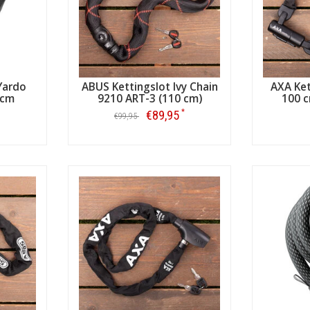
ts
 bij een fietsslot
.
Yardo
ABUS Kettingslot Ivy Chain
AXA Ket
 cm
9210 ART-3 (110 cm)
100 
*
€89,95
€99,95
Bestellen