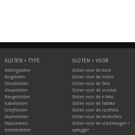
Blauw
k
e
Informatie
Informatie
Informatie
SLOTEN > TYPE
SLOTEN > VOOR
Kettingsloten
Sloten voor de boot
Ringsloten
Sloten voor de motor
Disselsloten
Sloten voor de fiets
Vouwsloten
Sloten voor de scooter
Beugelsloten
Sloten voor de e-bike
Kabelsloten
Sloten voor de fatbike
Schijfsloten
Sloten voor de racefiets
Alarmsloten
Sloten voor de kinderfiets
Muurankers
Sloten voor de vrachtwagen /
Insteeksloten
oplegger