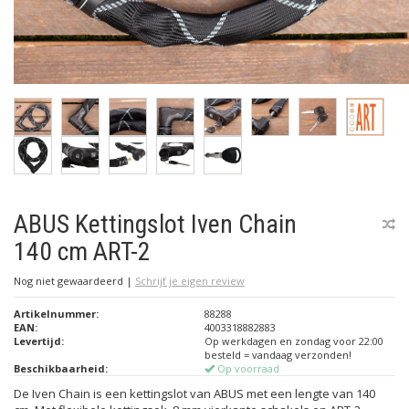
ABUS Kettingslot Iven Chain
140 cm ART-2
Nog niet gewaardeerd
|
Schrijf je eigen review
Artikelnummer:
88288
EAN:
4003318882883
Levertijd:
Op werkdagen en zondag voor 22:00
besteld = vandaag verzonden!
Beschikbaarheid:
Op voorraad
De Iven Chain is een kettingslot van ABUS met een lengte van 140