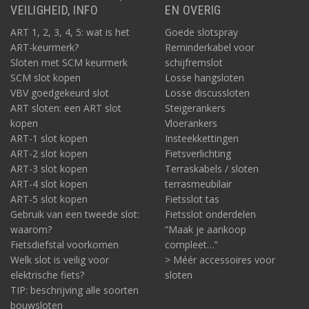
VEILIGHEID, INFO
EN OVERIG
ART 1, 2, 3, 4, 5: wat is het
Goede slotspray
ART-keurmerk?
Reminderkabel voor
Sloten met SCM keurmerk
schijfremslot
SCM slot kopen
Losse hangsloten
VBV goedgekeurd slot
Losse discussloten
ART sloten: een ART slot
Steigerankers
kopen
Vloerankers
ART-1 slot kopen
Insteekkettingen
ART-2 slot kopen
Fietsverlichting
ART-3 slot kopen
Terraskabels / sloten
ART-4 slot kopen
terrasmeubilair
ART-5 slot kopen
Fietsslot tas
Gebruik van een tweede slot:
Fietsslot onderdelen
waarom?
“Maak je aankoop
Fietsdiefstal voorkomen
compleet…”
Welk slot is veilig voor
> Méér accessoires voor
elektrische fiets?
sloten
TIP: beschrijving alle soorten
bouwsloten