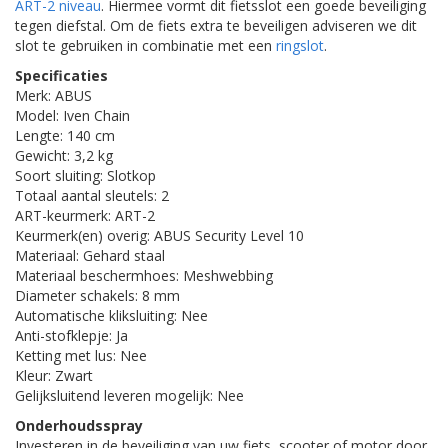
ART-2 niveau
. Hiermee vormt dit fietsslot een goede beveiliging
tegen diefstal. Om de fiets extra te beveiligen adviseren we dit
slot te gebruiken in combinatie met een
ringslot
.
Specificaties
Merk: ABUS
Model: Iven Chain
Lengte: 140 cm
Gewicht: 3,2 kg
Soort sluiting: Slotkop
Totaal aantal sleutels: 2
ART-keurmerk: ART-2
Keurmerk(en) overig: ABUS Security Level 10
Materiaal: Gehard staal
Materiaal beschermhoes: Meshwebbing
Diameter schakels: 8 mm
Automatische kliksluiting: Nee
Anti-stofklepje: Ja
Ketting met lus: Nee
Kleur: Zwart
Gelijksluitend leveren mogelijk: Nee
Onderhoudsspray
Investeren in de beveiliging van uw fiets, scooter of motor door