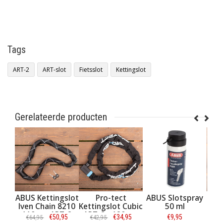
Tags
ART-2
ART-slot
Fietsslot
Kettingslot
Gerelateerde producten
gslot
Pro-tect
ABUS Slotspray
ABUS Kettingslot
AB
 8210
Kettingslot Cubic
50 ml
Ivera Chain 7210
I
RT-2
ART-2 - 120 cm
Color 85 cm
,95
€34,95
€9,95
€44,95
€42,95