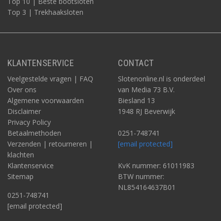
Top 10 | Beste bootsloten
Top 3 | Trekhaaksloten
KLANTENSERVICE
CONTACT
Veelgestelde vragen | FAQ
Slotenonline.nl is onderdeel
Over ons
van Media 73 B.V.
Algemene voorwaarden
Biesland 13
Disclaimer
1948 RJ Beverwijk
Privacy Policy
Betaalmethoden
0251-748741
Verzenden | retourneren |
[email protected]
klachten
Klantenservice
KvK nummer: 61011983
Sitemap
BTW nummer:
NL854164637B01
0251-748741
[email protected]