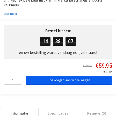
cm. Met flexibele kettingsok, 8 mm vierkante schakels en ART-2
keurmerk.
Lees meer
Bestel binnen:
14
38
06
:
:
en uw bestelling wordt vandaag nog verstuurd!
€59,95
€79,95
Incl. btw
Toevoegen aan winkelwagen
Informatie
Specificaties
Reviews (0)