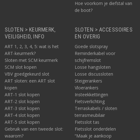
Hoe voorkom je diefstal van
de boot?
SLOTEN > KEURMERK,
SLOTEN > ACCESSOIRES
VEILIGHEID, INFO
EN OVERIG
ART 1, 2, 3, 4, 5: wat is het
Goede slotspray
ART-keurmerk?
Reminderkabel voor
Sloten met SCM keurmerk
schijfremslot
SCM slot kopen
Losse hangsloten
VBV goedgekeurd slot
Losse discussloten
ART sloten: een ART slot
Steigerankers
kopen
Vloerankers
ART-1 slot kopen
Insteekkettingen
ART-2 slot kopen
Fietsverlichting
ART-3 slot kopen
Terraskabels / sloten
ART-4 slot kopen
terrasmeubilair
ART-5 slot kopen
Fietsslot tas
Gebruik van een tweede slot:
Fietsslot onderdelen
waarom?
“Maak je aankoop