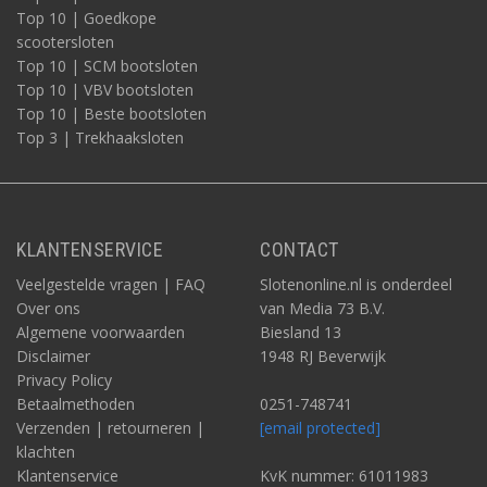
Top 10 | Goedkope
scootersloten
Top 10 | SCM bootsloten
Top 10 | VBV bootsloten
Top 10 | Beste bootsloten
Top 3 | Trekhaaksloten
KLANTENSERVICE
CONTACT
Veelgestelde vragen | FAQ
Slotenonline.nl is onderdeel
Over ons
van Media 73 B.V.
Algemene voorwaarden
Biesland 13
Disclaimer
1948 RJ Beverwijk
Privacy Policy
Betaalmethoden
0251-748741
Verzenden | retourneren |
[email protected]
klachten
Klantenservice
KvK nummer: 61011983