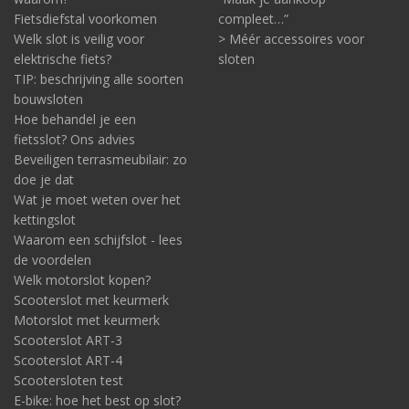
Fietsdiefstal voorkomen
compleet…”
Aangifte doen!
Welk slot is veilig voor
> Méér accessoires voor
Zo helder kunnen we het stellen:
doe altijd aangifte
. Of je nou
elektrische fiets?
sloten
wel of niet de
tips om diefstal van je e-bike te voorkomen
TIP: beschrijving alle soorten
hebt opgevolgd. Doe melding bij de politie. Online of ter plekke
bouwsloten
op het bureau. Je maakt daarmee, hoe dan ook, altijd kans op
Hoe behandel je een
het terugkrijgen van je e-bike. Bovendien kan de politie alle
fietsslot? Ons advies
meldingen combineren. En zo een individuele dief of misschien
Beveiligen terrasmeubilair: zo
wel een bende alsnog op het spoor komen. Dat voorkomt weer
doe je dat
nieuwe diefstallen – van jouw e-bike, die van een bekende of
van willekeurig iemand anders.
Wat je moet weten over het
kettingslot
Waarom een schijfslot - lees
de voordelen
Welk motorslot kopen?
Scooterslot met keurmerk
Motorslot met keurmerk
Scooterslot ART-3
Scooterslot ART-4
Scootersloten test
E-bike: hoe het best op slot?