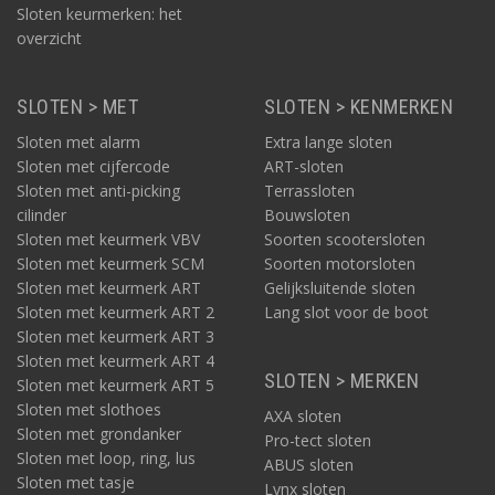
Sloten keurmerken: het
overzicht
SLOTEN > MET
SLOTEN > KENMERKEN
Sloten met alarm
Extra lange sloten
Sloten met cijfercode
ART-sloten
Sloten met anti-picking
Terrassloten
Wat je vóóraf al moet doen – direct bij de aankoop
cilinder
Bouwsloten
van de e-bike
Sloten met keurmerk VBV
Soorten scootersloten
Dit waren in dezen de drie tips: sluit een e-bike verzekering af,
Sloten met keurmerk SCM
Soorten motorsloten
zorg voor een Track & Trace en laat je nieuwe elektrische fiets
Sloten met keurmerk ART
Gelijksluitende sloten
registreren in een database.
Sloten met keurmerk ART 2
Lang slot voor de boot
Sloten met keurmerk ART 3
Verzeker je e-bike
Sloten met keurmerk ART 4
Voorkomen is beter dan genezen. Op deze pagina lees je ook
SLOTEN > MERKEN
Sloten met keurmerk ART 5
voldoende tips hiervoor. Alleen, diefstal helemaal uitsluiten kun
Sloten met slothoes
AXA sloten
je helaas nooit. Heeft de dief onverhoopt het laatste woord
Sloten met grondanker
Pro-tect sloten
gehad? Dan is het achteraf fijn als je je vooraf tegen de e-bike
Sloten met loop, ring, lus
diefstal hebt verzekerd. Zorg dat je kunt aantonen dat de fiets
ABUS sloten
Sloten met tasje
goed op slot stond, en de kans op vergoeding van de schade is
Lynx sloten