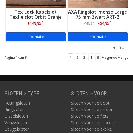
Tex-Lock Kabelslot
AXA Ringslot Imenso Large
Textielslot Orbit Oranje
75 mm Zwart ART-2
100 cm - ART-2
keurmerk
*
*
€149,95
€34,95
€43,95
Informatie
Informatie
*Incl. btw
Pagina 1 van 5
1
2
3
4
5
Volgende Vorige
SLOTEN > TYPE
SLOTEN > VOOR
Kettingsloten
Sloten voor de boot
2
Gebruik een extra slot
Ringsloten
Sloten voor de motor
Niet één slot, maar twee sloten. Twee verschillende soorten
Disselsloten
Sloten voor de fiets
sloten ook. Dat is het devies. Want dit levert dieven veel extra
Vouwsloten
Sloten voor de scooter
werk op. En daar beginnen ze in de regel niet aan. Twee sloten
Beugelsloten
Sloten voor de e-bike