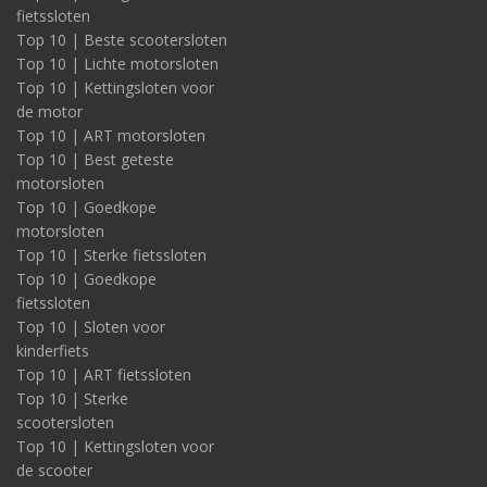
fietssloten
Over STAAT-E-LEKKER
Top 10 | Beste scootersloten
Top 10 | Lichte motorsloten
De campagne STAAT-E-LEKKER is een initiatief van Stichting
Top 10 | Kettingsloten voor
Aanpak Fiets- en E-bikediefstal (S.A.F.E.). Daarvan maken
Achmea, ANWB Unigarant, het CCV, ENRA, Kingpolis, ASR en
de motor
Univé deel uit. De campagne richt zich specifiek op e-bike
Top 10 | ART motorsloten
eigenaren. Zij hebben namelijk zelf de meeste invloed op het
Top 10 | Best geteste
voorkomen van diefstal daarvan. De basis hiervoor vormt het
motorsloten
juiste gebruik van minimaal twee ART-gekeurde sloten. Deze
Top 10 | Goedkope
vind je op
Slotenonline.nl
.
motorsloten
Top 10 | Sterke fietssloten
Top 10 | Goedkope
fietssloten
Top 10 | Sloten voor
kinderfiets
Top 10 | ART fietssloten
Top 10 | Sterke
scootersloten
Top 10 | Kettingsloten voor
de scooter