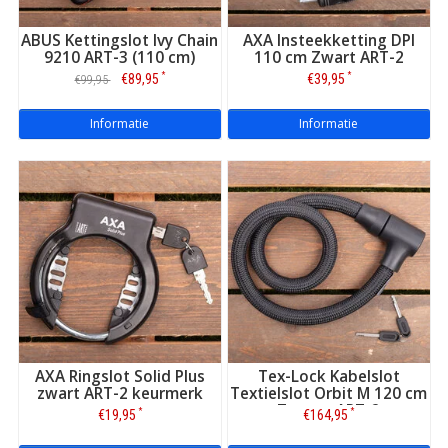
voor veelal de particulier. Denk aan
verhoogde premies
, een
verhoogd eigen risico
en andere
strengere voorwaarden
ABUS Kettingslot Ivy Chain
AXA Insteekketting DPI
van de e-bike diefstalverzekering.
9210 ART-3 (110 cm)
110 cm Zwart ART-2
*
*
€89,95
€39,95
€99,95
En sterker nog, er zijn ook al
uitsluitingen
; zoals voornamelijk
van
fatbikes
. Deze worden namelijk ‘gestolen bij het leven’. En
dat gaat om echt bijzonder hoge diefstalpercentages.
Informatie
Informatie
AXA Ringslot Solid Plus
Tex-Lock Kabelslot
zwart ART-2 keurmerk
Textielslot Orbit M 120 cm
Zwart - ART-2
*
*
€19,95
€164,95