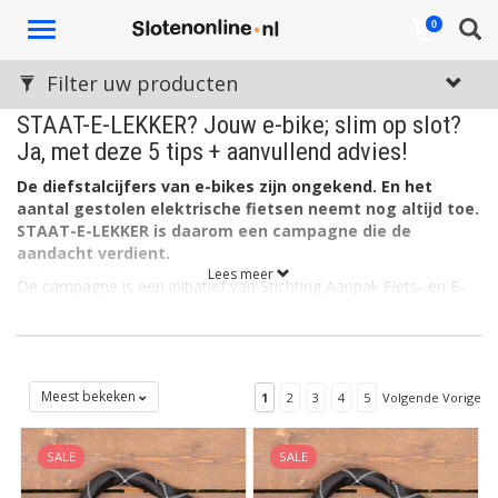
Toggle
0
navigation
Filter uw producten
STAAT-E-LEKKER? Jouw e-bike; slim op slot?
Ja, met deze 5 tips + aanvullend advies!
De diefstalcijfers van e-bikes zijn ongekend. En het
aantal gestolen elektrische fietsen neemt nog altijd toe.
STAAT-E-LEKKER is daarom een campagne die de
aandacht verdient.
Lees meer
De campagne is een initiatief van Stichting Aanpak Fiets- en E-
bikediefstal (S.A.F.E.). Het belangrijkste doel: e-bike eigenaren
adviseren hoe zij diefstal van hun dure fiets kunnen voorkomen.
Dat is niet eens moeilijk want het zijn
goed toepasbare tips
.
Meest bekeken
1
2
3
4
5
Volgende Vorige
SALE
SALE