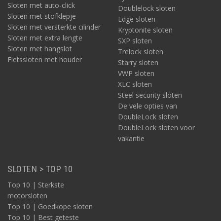
Sloten met auto-click
groot. Dat verzacht natuurlijk voor het grootste deel het leed.
Doublelock sloten
Sloten met stofklepje
Edge sloten
Gebruik een Track & Trace
Sloten met versterkte cilinder
Kryptonite sloten
Sloten met extra lengte
De gestolen e-bike kunnen volgen. Het kán wel degelijk het
SXP sloten
Sloten met hangslot
verschil maken. Voor jou en/of voor de politie. Hoe meer
Trelock sloten
concrete informatie over de dief, jouw fiets en de bijbehorende
Fietssloten met houder
Starry sloten
locatie, hoe beter. Zorg daarom voor een GPS-tracker,
VWP sloten
bijvoorbeeld ingebouwd in een slot.
XLC sloten
Steel security sloten
De vele opties van
DoubleLock sloten
DoubleLock sloten voor
vakantie
Registreer je e-bike
Voor als het nodig is, je aangifte doet en je daarbij alle
SLOTEN > TOP 10
gegevens van de e-bike snel en correct bij de hand wilt hebben
Top 10 | Sterkste
(hetgeen de kans op succes vergroot), is er een handige app. In
motorsloten
de app van Stop Heling plaats je preventief foto’s van je nieuwe
e-bike, evenals het merk, het model en het framenummer,
Top 10 | Goedkope sloten
eventueel voorzien van nog een extra omschrijving.
Top 10 | Best geteste