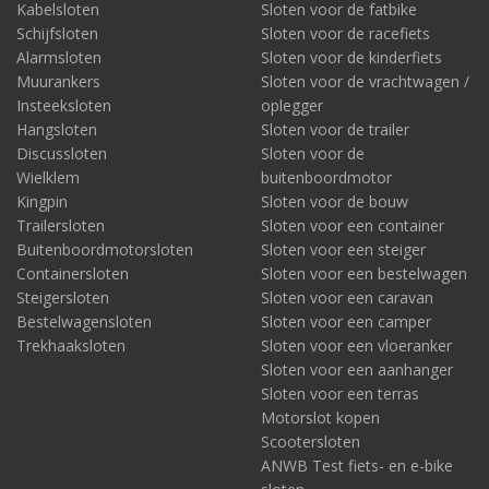
betekent voor hen minimaal twee keer zoveel werk. Bovendien
Kabelsloten
Sloten voor de fatbike
vraagt het om een goede dievenkennis van beide type sloten.
Schijfsloten
Sloten voor de racefiets
Naast het ringslot is het extra slot meestal een ketting. Plaats
Alarmsloten
Sloten voor de kinderfiets
deze zowel door het frame als het voorwiel. En daarna om het
Muurankers
Sloten voor de vrachtwagen /
vaste object.
Insteeksloten
oplegger
Dus: gebruik het ringslot én als extra slot een ketting (of
Hangsloten
Sloten voor de trailer
insteekslot, beugelslot of vouwslot).
Discussloten
Sloten voor de
Wielklem
buitenboordmotor
3
Koop een gecertificeerd (ART-)slot
Kingpin
Sloten voor de bouw
Al gebruik je drie sloten, als deze gemakkelijk open te breken
Trailersloten
Sloten voor een container
zijn, ziet de dief alsnog geen drempel. Gebruik daarom sloten
Buitenboordmotorsloten
Sloten voor een steiger
van hoge kwaliteit, met certificering, zoals veelal het keurmerk
Containersloten
Sloten voor een bestelwagen
ART (ART-2 en hoger). Deze zijn op alle elementaire anti-
Steigersloten
Sloten voor een caravan
diefstalonderdelen getest én goed bevonden. Het kiezen voor
Bestelwagensloten
Sloten voor een camper
een e-bike slot met keurmerk werkt sterk preventief. Dat stelt
Trekhaaksloten
Sloten voor een vloeranker
niet alleen gerust, maar is óók een (minimale) eis van de
Sloten voor een aanhanger
verzekeraar.
Sloten voor een terras
Motorslot kopen
Scootersloten
ANWB Test fiets- en e-bike