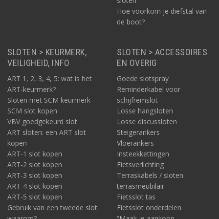
sloten
Hoe voorkom je diefstal van
de boot?
4
Zet de e-bike ergens goed in het zicht
Een dief wil op zijn minst redelijk ongestoord – en sowieso
onopvallend – zijn of haar gang kunnen gaan. Kies daarom
SLOTEN > KEURMERK,
SLOTEN > ACCESSOIRES
bewust voor wáár precies je de e-bike parkeert (en op slot zet).
VEILIGHEID, INFO
EN OVERIG
Dat kan zijn in een bewaakte fietsenstalling. Zo’n locatie werkt
op voorhand al afschrikwekkend. Ideaal, maar zo’n stalling is niet
ART 1, 2, 3, 4, 5: wat is het
Goede slotspray
altijd in de nabijheid. Kies in dat geval voor een plek in het zicht:
ART-keurmerk?
Reminderkabel voor
goed verlicht, en met meestal genoeg voorbijgangers in de
Sloten met SCM keurmerk
schijfremslot
buurt.
SCM slot kopen
Losse hangsloten
VBV goedgekeurd slot
Losse discussloten
5
Voorkom ook diefstal van je e-bike accessoires
ART sloten: een ART slot
Steigerankers
Een e-bike is duur. Die wil je niet gratis en voor niks kwijt aan
kopen
Vloerankers
een niet integere vreemde. Hetzelfde geldt voor de (ook nog
ART-1 slot kopen
Insteekkettingen
altijd dure) onderdelen van de fiets. De losse accu is daarvan het
ART-2 slot kopen
Fietsverlichting
bekendste voorbeeld. Evenals het e-bike display. Daarom de
ART-3 slot kopen
Terraskabels / sloten
gouden regel: de e-bike op slot gezet? Neem vervolgens (als het
ART-4 slot kopen
terrasmeubilair
even kan) je losse accessoires met je mee!
ART-5 slot kopen
Fietsslot tas
Wat doen als de e-bike (al dan niet bij gebrek aan
Gebruik van een tweede slot:
Fietsslot onderdelen
preventieve acties) gestolen is?
waarom?
“Maak je aankoop