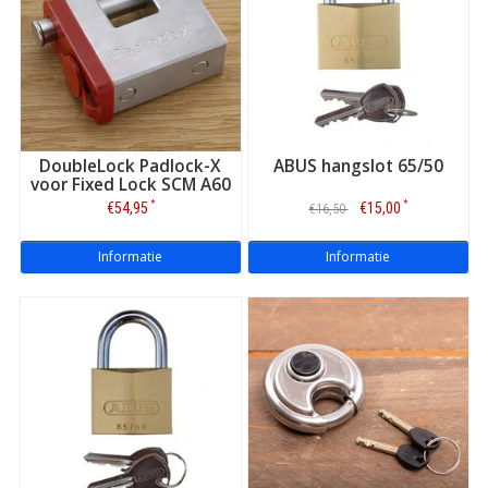
gelijksluitend. Dit betekent dat wanneer u meerdere sloten van
hetzelfde type heeft, u maar 1 sleutel nodig heeft om al die
sloten te openen. Dit levert een stukje gebruiksgemak op,
vooral als meerder mensen het slot moeten kunnen openmaken
(denk bijvoorbeeld aan horeca- of havenpersoneel).
Hangslot als schijfremslot
Enkele van onze hangsloten kunnen gebruikt worden als
DoubleLock Padlock-X
ABUS hangslot 65/50
schijfremslot. Dit type slot is met name populair bij motor- en
voor Fixed Lock SCM A60
scootereigenaren. Het slot wordt door de remschijven van een
*
*
€54,95
€15,00
€16,50
motor of scooter gestoken en vastgeklikt. Op deze manier kan
er niet worden weggereden met het voertuig. Het voordeel van
Informatie
Informatie
dit type slot is dat deze licht en compact is, en dus handig mee
te nemen is onderweg. De schijfremsloten zijn vaak van goede
kwaliteit en doorgaans voorzien van een
ART keurmerk
. U kunt
deze sloten natuurlijk ook gebruiken voor uw terras- of
tuinmeubilair, fietsen of boten.