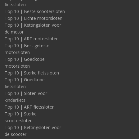
fietssloten
Top 10 | Beste scootersloten
Top 10 | Lichte motorsloten
Top 10 | Kettingsloten voor
de motor
Top 10 | ART motorsloten
Top 10 | Best geteste
motorsloten
Top 10 | Goedkope
motorsloten
Top 10 | Sterke fietssloten
Top 10 | Goedkope
fietssloten
Top 10 | Sloten voor
kinderfiets
Top 10 | ART fietssloten
Top 10 | Sterke
scootersloten
Top 10 | Kettingsloten voor
de scooter