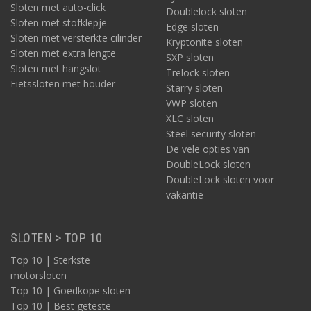
Sloten met auto-click
Doublelock sloten
Sloten met stofklepje
Edge sloten
Sloten met versterkte cilinder
Kryptonite sloten
Sloten met extra lengte
SXP sloten
Sloten met hangslot
Trelock sloten
Fietssloten met houder
Starry sloten
VWP sloten
XLC sloten
Steel security sloten
De vele opties van
DoubleLock sloten
DoubleLock sloten voor
vakantie
SLOTEN > TOP 10
Top 10 | Sterkste
motorsloten
Top 10 | Goedkope sloten
Top 10 | Best geteste