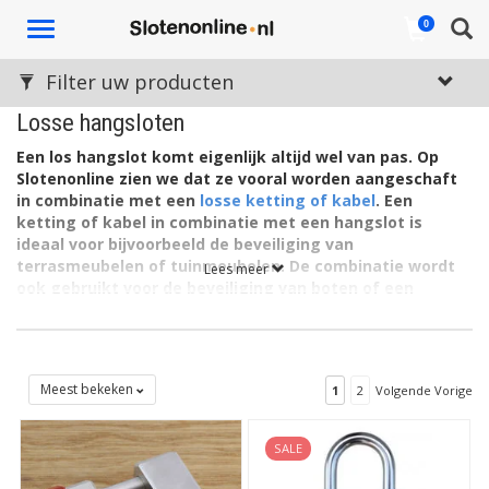
Toggle
0
navigation
Filter uw producten
Losse hangsloten
Een los hangslot komt eigenlijk altijd wel van pas. Op
Slotenonline zien we dat ze vooral worden aangeschaft
in combinatie met een
losse ketting of kabel
. Een
ketting of kabel in combinatie met een hangslot is
ideaal voor bijvoorbeeld de beveiliging van
terrasmeubelen of tuinmeubelen. De combinatie wordt
Lees meer
ook gebruikt voor de beveiliging van boten of een
groepje fietsen.
Wanneer u een hangslot in combinatie met een losse ketting of
kabel wilt gebruiken, denk dan goed na over de toepassing. Hoe
lang moet de ketting of kabel zijn? En hoe 'sterk'? Een ketting is
Meest bekeken
1
2
Volgende Vorige
doorgaans lastiger door te knippen dan een kabel. Echter, losse
kabels zijn vaak weer langer en een stuk flexibeler.
SALE
Gelijksluitende hangsloten
De meeste hangsloten die we in onze shop verkopen zijn