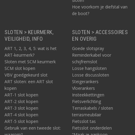
sloten
Hoe voorkom je diefstal van
de boot?
SLOTEN > KEURMERK,
SLOTEN > ACCESSOIRES
VEILIGHEID, INFO
EN OVERIG
ART 1, 2, 3, 4, 5: wat is het
Goede slotspray
ART-keurmerk?
Reminderkabel voor
Sloten met SCM keurmerk
schijfremslot
SCM slot kopen
Losse hangsloten
VBV goedgekeurd slot
Losse discussloten
ART sloten: een ART slot
Steigerankers
kopen
Vloerankers
ART-1 slot kopen
Insteekkettingen
ART-2 slot kopen
Fietsverlichting
ART-3 slot kopen
Terraskabels / sloten
ART-4 slot kopen
terrasmeubilair
ART-5 slot kopen
Fietsslot tas
Gebruik van een tweede slot:
Fietsslot onderdelen
waarom?
“Maak je aankoop