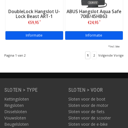
DoubleLock Hangslot U-
ABUS Hangslot Aqua Safe
Lock Beast ART-1
70IB/45HB63
*
*
€59,95
€24,95
Informatie
Informatie
*Incl. btw
Pagina 1 van 2
1
2
Volgende Vorige
SLOTEN > TYPE
SLOTEN > VOOR
Kettingsloten
Sloten voor de boot
Ringsloten
Sloten voor de motor
Disselsloten
Sloten voor de fiets
Vouwsloten
Sloten voor de scooter
Beugelsloten
Sloten voor de e-bike