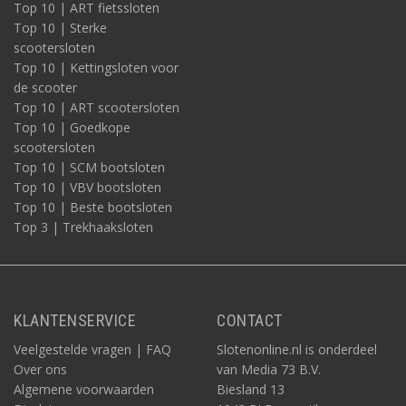
Top 10 | ART fietssloten
Top 10 | Sterke
scootersloten
Top 10 | Kettingsloten voor
de scooter
Top 10 | ART scootersloten
Top 10 | Goedkope
scootersloten
Top 10 | SCM bootsloten
Top 10 | VBV bootsloten
Top 10 | Beste bootsloten
Top 3 | Trekhaaksloten
KLANTENSERVICE
CONTACT
Veelgestelde vragen | FAQ
Slotenonline.nl is onderdeel
Over ons
van Media 73 B.V.
Algemene voorwaarden
Biesland 13