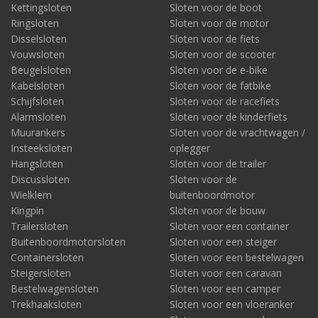
Hoe wordt het slot ART-gekeurd?
Kettingsloten
Sloten voor de boot
Bij de keuring komen onder meer uitgebreide
Ringsloten
Sloten voor de motor
laboratoriumtesten aan bod, met nabootsing van ultra
Disselsloten
Sloten voor de fiets
agressieve dievenmethoden. Denk hierbij aan zagen, boren,
Vouwsloten
Sloten voor de scooter
torpederen en snijden. Maar ook aan picking - zeg maar het
Beugelsloten
Sloten voor de e-bike
hengelen met een nagebootste 'sleutel' binnen het slotcilinder.
Kabelsloten
Sloten voor de fatbike
Voor een motor minimaal ART-4, voor een zware motor
Schijfsloten
Sloten voor de racefiets
ART-5
Alarmsloten
Sloten voor de kinderfiets
De lengte is voor het keurmerk in principe niet van belang. Wel is
Muurankers
Sloten voor de vrachtwagen /
het gewicht en de robuustheid van de ketting en het slothuis bij
Insteeksloten
oplegger
een ART-5 kettingslot gemiddeld hoger. Daarom is een ART-5
Hangsloten
Sloten voor de trailer
slot vaak vooral geschikt voor de zwaardere motor.
Discussloten
Sloten voor de
Zie hier ART-5 kettingsloten van merken als
AXA
,
ABUS
en
Pro-
Wielklem
buitenboordmotor
tect
. U kunt een ART-5 slot eenvoudig herkennen aan het ART-
Kingpin
Sloten voor de bouw
logo met het aantal sterren en het viercijferig goedkeurnummer.
Trailersloten
Sloten voor een container
Advies: bewaar uw aankoopfactuur
Buitenboordmotorsloten
Sloten voor een steiger
Mocht u onverhoopt tóch slachtoffer zijn van diefstal van uw
Containersloten
Sloten voor een bestelwagen
kostbare motor, zorg er dan in elk geval bij voorbaat al voor dat
Steigersloten
Sloten voor een caravan
u de aankoopbon van het ART-5 slot bewaard heeft en voor het
Bestelwagensloten
Sloten voor een camper
grijpen heeft. Althans, als u een verzekering heeft afgesloten.
Trekhaaksloten
Sloten voor een vloeranker
Uw verzekeraar zal er in dat geval om vragen.