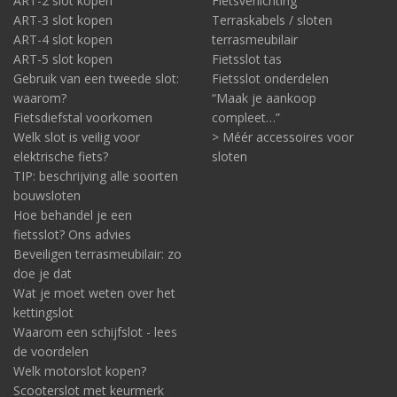
ART-2 slot kopen
Fietsverlichting
ART-3 slot kopen
Terraskabels / sloten
ART-4 slot kopen
terrasmeubilair
ART-5 slot kopen
Fietsslot tas
Gebruik van een tweede slot:
Fietsslot onderdelen
waarom?
“Maak je aankoop
Fietsdiefstal voorkomen
compleet…”
Welk slot is veilig voor
> Méér accessoires voor
elektrische fiets?
sloten
TIP: beschrijving alle soorten
bouwsloten
Hoe behandel je een
fietsslot? Ons advies
Beveiligen terrasmeubilair: zo
doe je dat
Wat je moet weten over het
kettingslot
Waarom een schijfslot - lees
de voordelen
Welk motorslot kopen?
Scooterslot met keurmerk