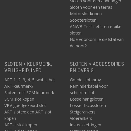
Sloten voor een aanhanger
Twee sleutels
Sloten voor een terras
Houd er óók rekening mee dat u - om in aanmerking te komen
Motorslot kopen
voor vergoeding - bij uw verzekeraar waarschijnlijk twee sleutels
Scootersloten
moet kunnen inleveren. Namelijk een reservesleutel en een
ANWB Test fiets- en e-bike
zichtbaar gebruikte sleutel. Lees vooraf ook altijd de
sloten
polisvoorwaarden van uw eigen verzekering.
Hoe voorkom je diefstal van
Zie ook:
de boot?
ART-1 sloten
ART-2 sloten
SLOTEN > KEURMERK,
SLOTEN > ACCESSOIRES
ART-3 sloten
VEILIGHEID, INFO
ART-4 sloten
EN OVERIG
ART 1, 2, 3, 4, 5: wat is het
Goede slotspray
ART-keurmerk?
Reminderkabel voor
Sloten met SCM keurmerk
schijfremslot
SCM slot kopen
Losse hangsloten
VBV goedgekeurd slot
Losse discussloten
ART sloten: een ART slot
Steigerankers
kopen
Vloerankers
ART-1 slot kopen
Insteekkettingen