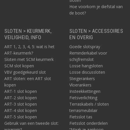
sloten
Hoe voorkom je diefstal van
de boot?
SLOTEN > KEURMERK,
SLOTEN > ACCESSOIRES
VEILIGHEID, INFO
EN OVERIG
ART 1, 2, 3, 4, 5: wat is het
Goede slotspray
ART-keurmerk?
Reminderkabel voor
Sloten met SCM keurmerk
schijfremslot
SCM slot kopen
Losse hangsloten
VBV goedgekeurd slot
Losse discussloten
ART sloten: een ART slot
Steigerankers
kopen
Vloerankers
ART-1 slot kopen
Insteekkettingen
ART-2 slot kopen
Fietsverlichting
ART-3 slot kopen
Terraskabels / sloten
ART-4 slot kopen
terrasmeubilair
ART-5 slot kopen
Fietsslot tas
Gebruik van een tweede slot:
Fietsslot onderdelen
waarom?
“Maak je aankoop