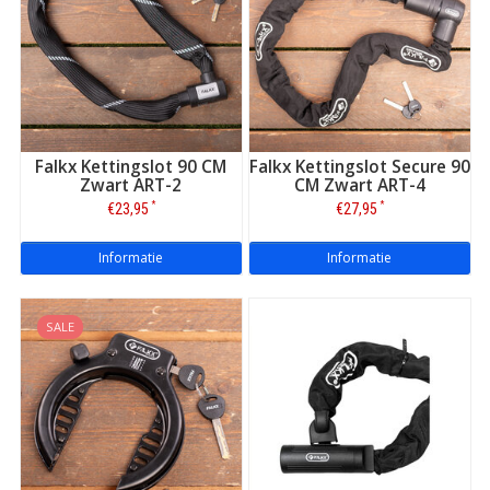
Falkx Kettingslot 90 CM
Falkx Kettingslot Secure 90
Zwart ART-2
CM Zwart ART-4
*
*
€23,95
€27,95
Informatie
Informatie
SALE