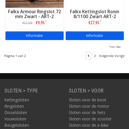
Falkx Armour Ringslot 72
Falkx Kettingslot Ronin
mm Zwart - ART-2
8/1100 Zwart ART-2
*
*
€9,95
€27,95
€21,95
Informatie
Informatie
*Incl. btw
Pagina 1 van 2
1
2
Volgende Vorige
SLOTEN > TYPE
SLOTEN > VOOR
Kettingsloten
Sloten voor de boot
Ringsloten
Sloten voor de motor
Disselsloten
Sloten voor de fiets
Vouwsloten
Sloten voor de scooter
Beugelsloten
Sloten voor de e-bike