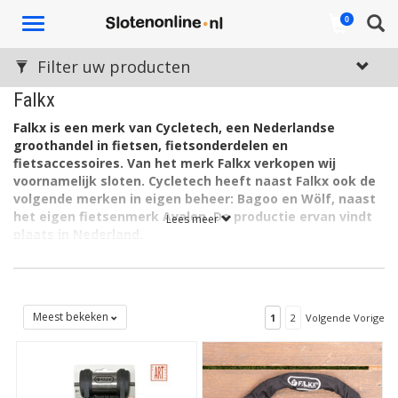
Toggle
0
navigation
Filter uw producten
Falkx
Falkx is een merk van Cycletech, een Nederlandse
groothandel in fietsen, fietsonderdelen en
fietsaccessoires. Van het merk Falkx verkopen wij
voornamelijk sloten. Cycletech heeft naast Falkx ook de
volgende merken in eigen beheer: Bagoo en Wölf, naast
het eigen fietsenmerk Avalon. De productie ervan vindt
Lees meer
plaats in Nederland.
Het aanbod van Falkx op deze site toont mooie sloten van hoge
kwaliteit, in een bereikbare prijsrange. Dat is voor veel kopers
een aantrekkelijke combinatie. De kwaliteit komt tot uiting in de
sterkte - met ART-keurmerkgarantie - en ook in de zorgvuldige
Meest bekeken
1
2
Volgende Vorige
afwerking en details. Zo hebben de kettingsloten een goede,
lang meegaande meshwebbing hoes, en zijn de vouwsloten
voorzien van een lakbeschermende laag.
Assortiment Falkx