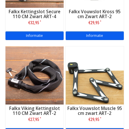
Falkx Kettingslot Secure
Falkx Vouwslot Kross 95
110 CM Zwart ART-4
cm Zwart ART-2
*
*
€32,95
€29,95
Informatie
Informatie
Falkx Viking Kettingslot
Falkx Vouwslot Muscle 95
110 CM Zwart ART-2
cm zwart ART-2
*
*
€27,95
€29,95