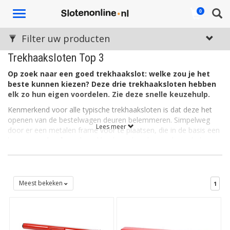
Toggle
0
navigation
Filter uw producten
Trekhaaksloten Top 3
Op zoek naar een goed trekhaakslot: welke zou je het
beste kunnen kiezen? Deze drie trekhaaksloten hebben
elk zo hun eigen voordelen. Zie deze snelle keuzehulp.
Kenmerkend voor alle typische trekhaaksloten is dat deze het
openen van de bestelwagen deuren belemmeren. Simpelweg
Lees meer
door er een metalen frame voor te plaatsen, die in de basis een
bevestiging heeft op de trekhaak. Dit beschermt de vaak dure
inhoud van de bestelbus, zoals in veel gevallen professioneel
gereedschap en andere dure apparaten.
Weetje:
een trekhaakslot is niet alleen bruikbaar voor een
Meest bekeken
1
bestelbus of andere soort werkbus, maar vaak eveneens voor
een stationwagen (met trekhaak uiteraard).
Alle drie de trekhaaksloten die in dit lijstje staan, zijn
ruimschoots binnen de minuut te gebruiken. In twee van de drie