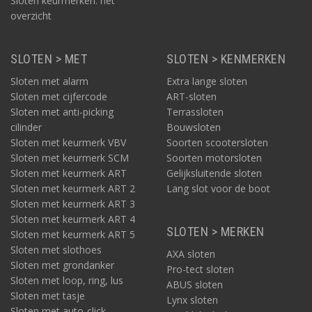
Sloten keurmerken: het
overzicht
SLOTEN > MET
SLOTEN > KENMERKEN
Sloten met alarm
Extra lange sloten
Sloten met cijfercode
ART-sloten
Sloten met anti-picking
Terrassloten
cilinder
Bouwsloten
Sloten met keurmerk VBV
Soorten scootersloten
Sloten met keurmerk SCM
Soorten motorsloten
Sloten met keurmerk ART
Gelijksluitende sloten
Sloten met keurmerk ART 2
Lang slot voor de boot
Sloten met keurmerk ART 3
Sloten met keurmerk ART 4
SLOTEN > MERKEN
Sloten met keurmerk ART 5
Sloten met slothoes
AXA sloten
Sloten met grondanker
Pro-tect sloten
Sloten met loop, ring, lus
ABUS sloten
Sloten met tasje
Lynx sloten
Sloten met auto-click