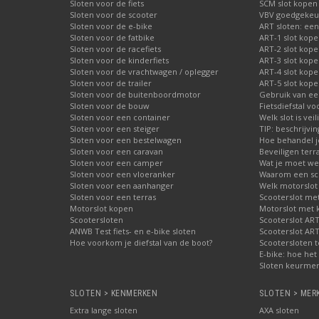
Sloten voor de fiets
SCM slot kopen
Sloten voor de scooter
VBV goedgekeur
Sloten voor de e-bike
ART sloten: een
Sloten voor de fatbike
ART-1 slot kop
Sloten voor de racefiets
ART-2 slot kop
Sloten voor de kinderfiets
ART-3 slot kop
Sloten voor de vrachtwagen / oplegger
ART-4 slot kop
Sloten voor de trailer
ART-5 slot kop
Sloten voor de buitenboordmotor
Gebruik van ee
Sloten voor de bouw
Fietsdiefstal 
Sloten voor een container
Welk slot is veil
Sloten voor een steiger
TIP: beschrijvi
Sloten voor een bestelwagen
Hoe behandel je
Sloten voor een caravan
Beveiligen terr
Sloten voor een camper
Wat je moet wet
Sloten voor een vloeranker
Waarom een schi
Sloten voor een aanhanger
Welk motorslot
Sloten voor een terras
Scooterslot me
Motorslot kopen
Motorslot met
Scootersloten
Scooterslot ART
ANWB Test fiets- en e-bike sloten
Scooterslot ART
Hoe voorkom je diefstal van de boot?
Scootersloten t
E-bike: hoe het 
Sloten keurmer
SLOTEN > KENMERKEN
SLOTEN > MER
Extra lange sloten
AXA sloten