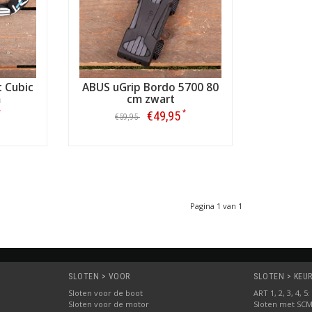
t Cubic
ABUS uGrip Bordo 5700 80
m
cm zwart
*
*
€49,95
€59,95
Bestellen
Pagina 1 van 1
SLOTEN > VOOR
SLOTEN > KEUR
Sloten voor de boot
ART 1, 2, 3, 4, 
Sloten voor de motor
Sloten met SC