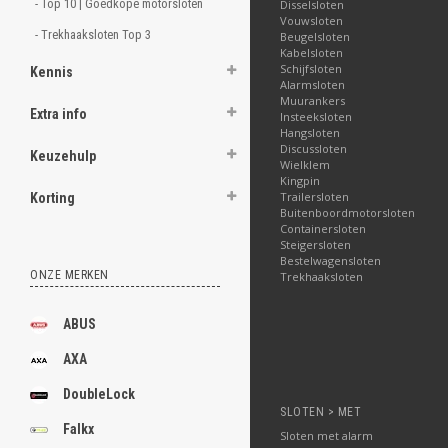
- Top 10 | Goedkope motorsloten 
Disselsloten
Vouwsloten
- Trekhaaksloten Top 3 
Beugelsloten
Kabelsloten
Schijfsloten
Kennis
Alarmsloten
Muurankers
Extra info
Insteeksloten
Hangsloten
Discussloten
Keuzehulp
Wielklem
Kingpin
Trailersloten
Korting
Buitenboordmotorsloten
Containersloten
Steigersloten
Bestelwagensloten
ONZE MERKEN
Trekhaaksloten
ABUS
AXA
DoubleLock
SLOTEN > MET
Falkx
Sloten met alarm