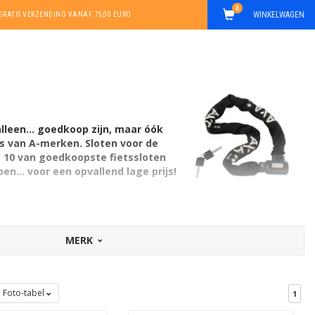
0
WINKELWAGEN
GRATIS VERZENDING VANAF 75,00 EURO
lleen... goedkoop zijn, maar óók
s van A-merken. Sloten voor de
OP 10 van goedkoopste fietssloten
n... voor een opvallend lage prijs!
MERK
Foto-tabel
1