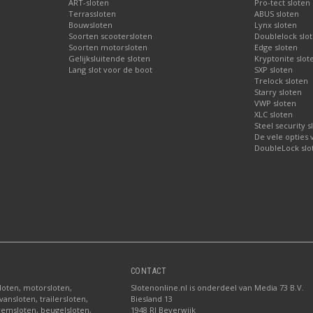
ART-sloten
Pro-tect sloten
Terrassloten
ABUS sloten
Bouwsloten
Lynx sloten
Soorten scootersloten
Doublelock slo
Soorten motorsloten
Edge sloten
Gelijksluitende sloten
Kryptonite slot
Lang slot voor de boot
SXP sloten
Trelock sloten
Starry sloten
VWP sloten
XLC sloten
Steel security s
De vele opties
DoubleLock slo
CONTACT
sloten, motorsloten,
Slotenonline.nl is onderdeel van Media 73 B.V.
ansloten, trailersloten,
Biesland 13
fremsloten, beugelsloten,
1948 RJ Beverwijk