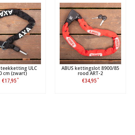
steekketting ULC
ABUS kettingslot 8900/85
0 cm (zwart)
rood ART-2
*
*
€17,95
€34,95
Bestellen
Bestellen