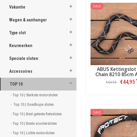
SALE
Vakantie
Wagen & aanhanger
Type slot
Keurmerken
Speciale sloten
ABUS Kettingslot
Accessoires
Chain 8210 85cm 
€44,95
€54,95
TOP 10
Bestellen
- Top 10 | Sterkste motorsloten 
-  Top 10 | Goedkope sloten 
SALE
- Top 10 | Best geteste fietssloten 
- Top 10 | Beste scootersloten 
- Top 10 | Lichte motorsloten 