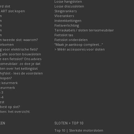
Losse hangsloten
d slot
Losse discussloten
 ART slot kopen
Steigerankers
en
Vloerankers
en
Insteekkettingen
en
Fietsverlichting
en
Terraskabels / sloten terrasmeubilair
en
Fietsslot tas
n tweede slot: waarom?
Fietsslot onderdelen
voorkomen
“Maak je aankoop compleet…”
ig voor elektrische fiets?
> Méér accessoires voor sloten
ng alle soorten bouwsloten
 een fietsslot? Ons advies
asmeubilair: zo doe je dat
en over het kettingslot
jfslot - lees de voordelen
 kopen?
t keurmerk
 keurmerk
-3
-4
est
best op slot?
ken: het overzicht
KEN
SLOTEN > TOP 10
Top 10 | Sterkste motorsloten