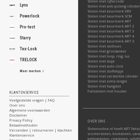
Sloten met cijfercode
Lynx
Sloten met anti-picking cilinder
Sloten met keurmerk VBV
Powerlock
Sloten met keurmerk SCM
Sloten met keurmerk ART
Sloten met keurmerk ART 2
Pro-tect
Sloten met keurmerk ART 3
Sloten met keurmerk ART 4
Starry
Sloten met keurmerk ART 5
Sloten met slothoes
Tex-Lock
Sloten met grondanker
Sloten met loop, ring, lus
TRELOCK
Sloten met tasje
Sloten met auto-click
Sloten met stofklepje
Meer merken
Sloten met versterkte cilinder
Sloten met extra lengte
Sloten met hangslot
Fietssloten met houder
KLANTENSERVICE
Veelgestelde vragen | FAQ
Over ons
Algemene voorwaarden
Disclaimer
Privacy Policy
OVER ONS
Betaalmethoden
Slotenonline.nl heeft ART fiets
Verzenden | retourneren | klachten
scootersloten, bootsloten, carav
Klantenservice
kettingsloten, ringsloten, schij