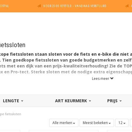
POSTNL
VOOR 22:00 BESTELD = VANDAAG VERSTUURD
ietssloten
pe fietssloten staan sloten voor de fiets en e-bike die niet a
t. Tien goedkope fietssloten van goede budgetmerken en zelf
iets met een dijk van een prijs-kwaliteitverhouding! Zie de T
x en Pro-tect. Sterke sloten met de nodige extra eigenschappe
Lees meer
LENGTE
ART KEURMERK
PRIJS
e fietssloten
Alle merken
Meest bekeken
12