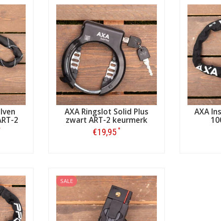
 Iven
AXA Ringslot Solid Plus
AXA In
ART-2
zwart ART-2 keurmerk
10
*
*
€19,95
Bestellen
SALE