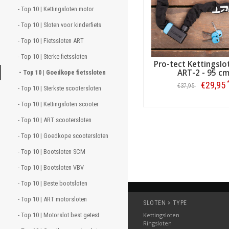
- Top 10 | Kettingsloten motor 
- Top 10 | Sloten voor kinderfiets 
- Top 10 | Fietssloten ART  
- Top 10 | Sterke fietssloten 
Pro-tect Kettingslo
ART-2 - 95 c
- Top 10 | Goedkope fietssloten 
€29,95
€37,95
- Top 10 | Sterkste scootersloten 
- Top 10 | Kettingsloten scooter 
Bestellen
- Top 10 | ART scootersloten 
- Top 10 | Goedkope scootersloten 
- Top 10 | Bootsloten SCM 
- Top 10 | Bootsloten VBV 
- Top 10 | Beste bootsloten 
- Top 10 | ART motorsloten 
SLOTEN > TYPE
- Top 10 | Motorslot best getest 
Kettingsloten
Ringsloten