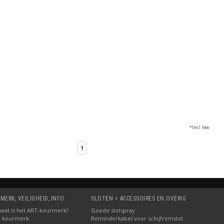
*Incl. btw
1
MERK, VEILIGHEID, INFO
SLOTEN > ACCESSOIRES EN OVERIG
5: wat is het ART-keurmerk?
Goede slotspray
M keurmerk
Reminderkabel voor schijfremslot