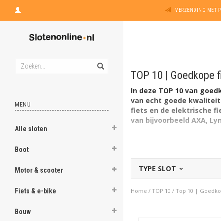
VERZENDING MET 
TOP 10 | Goedkope f
In deze TOP 10 van goedko
van echt goede kwalitei
MENU
fiets en de elektrische f
van bijvoorbeeld AXA, Lyn
Alle sloten
Boot
TYPE SLOT
Motor & scooter
Fiets & e-bike
Home
/
TOP 10
/
Top 10 | Goedkop
Bouw