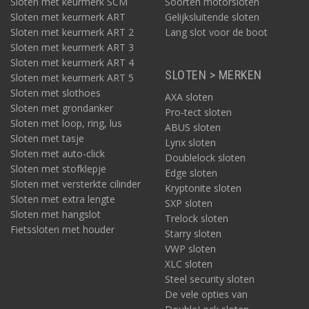
Sloten met keurmerk SCM
Soorten motorsloten
Sloten met keurmerk ART
Gelijksluitende sloten
Sloten met keurmerk ART 2
Lang slot voor de boot
Sloten met keurmerk ART 3
Sloten met keurmerk ART 4
SLOTEN > MERKEN
Sloten met keurmerk ART 5
Sloten met slothoes
AXA sloten
Sloten met grondanker
Pro-tect sloten
Sloten met loop, ring, lus
ABUS sloten
Sloten met tasje
Lynx sloten
Sloten met auto-click
Doublelock sloten
Sloten met stofklepje
Edge sloten
Sloten met versterkte cilinder
Kryptonite sloten
Sloten met extra lengte
SXP sloten
Sloten met hangslot
Trelock sloten
Fietssloten met houder
Starry sloten
VWP sloten
XLC sloten
Steel security sloten
De vele opties van