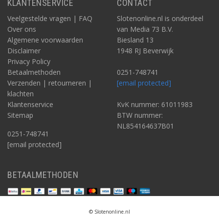
KLANTENSERVICE
CONTACT
Veelgestelde vragen | FAQ
Slotenonline.nl is onderdeel
Over ons
van Media 73 B.V.
Algemene voorwaarden
Biesland 13
Disclaimer
1948 RJ Beverwijk
Privacy Policy
Betaalmethoden
0251-748741
Verzenden | retourneren |
[email protected]
klachten
Klantenservice
KvK nummer: 61011983
Sitemap
BTW nummer:
NL854164637B01
0251-748741
[email protected]
BETAALMETHODEN
© Slotenonline.nl