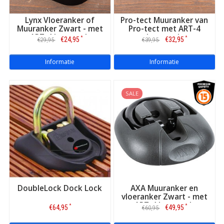
Lynx Vloeranker of
Pro-tect Muuranker van
Muuranker Zwart - met
Pro-tect met ART-4
Een muuranker of vloeranker kopen op Slotenonline.nl?
ART-4 keurmerk
keurmerk
*
*
€24,95
€32,95
€29,95
€39,95
Van een merk als
AXA
,
ABUS
,
Pro-tect
,
SXP
of
DoubleLock
?
Bestel
vóór 22.00 uur
en uw gloednieuwe anker gaat
direct
Informatie
Informatie
dezelfde dag
ons magazijn uit!
SALE
DoubleLock Dock Lock
AXA Muuranker en
vloeranker Zwart - met
ART-4 keurmerk
*
*
€64,95
€49,95
€60,95