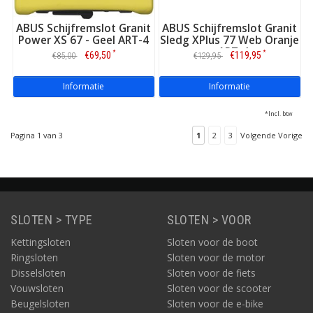
ABUS Schijfremslot Granit
ABUS Schijfremslot Granit
Power XS 67 - Geel ART-4
Sledg XPlus 77 Web Oranje
- ART-4
*
*
€69,50
€119,95
€85,00
€129,95
Informatie
Informatie
*Incl. btw
Pagina 1 van 3
1
2
3
Volgende Vorige
SLOTEN > TYPE
SLOTEN > VOOR
Kettingsloten
Sloten voor de boot
Ringsloten
Sloten voor de motor
Disselsloten
Sloten voor de fiets
Vouwsloten
Sloten voor de scooter
Beugelsloten
Sloten voor de e-bike