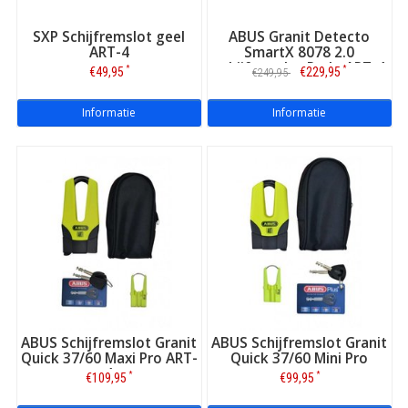
SXP Schijfremslot geel
ABUS Granit Detecto
ART-4
SmartX 8078 2.0
schijfremslot Red - ART-4
*
*
€49,95
€229,95
€249,95
Informatie
Informatie
ABUS Schijfremslot Granit
ABUS Schijfremslot Granit
Werking schijfremslot
Quick 37/60 Maxi Pro ART-
Quick 37/60 Mini Pro
Een schijfremslot is eenvoudig in gebruik. U hoeft alleen de
4
*
*
€109,95
€99,95
beugelpen door de opening(en) van de remschijf te halen en
met de sleutel het slothuis er weer aan vast te zetten. Daarmee