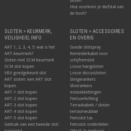
sloten
Hoe voorkom je diefstal van
de boot?
SLOTEN > KEURMERK,
SLOTEN > ACCESSOIRES
VEILIGHEID, INFO
EN OVERIG
ART 1, 2, 3, 4, 5: wat is het
Goede slotspray
ART-keurmerk?
Reminderkabel voor
Sloten met SCM keurmerk
schijfremslot
SCM slot kopen
Losse hangsloten
VBV goedgekeurd slot
Losse discussloten
ART sloten: een ART slot
Steigerankers
kopen
Vloerankers
ART-1 slot kopen
Insteekkettingen
ART-2 slot kopen
Fietsverlichting
ART-3 slot kopen
Terraskabels / sloten
ART-4 slot kopen
terrasmeubilair
ART-5 slot kopen
Fietsslot tas
Gebruik van een tweede slot:
Fietsslot onderdelen
waarom?
“Maak je aankoop