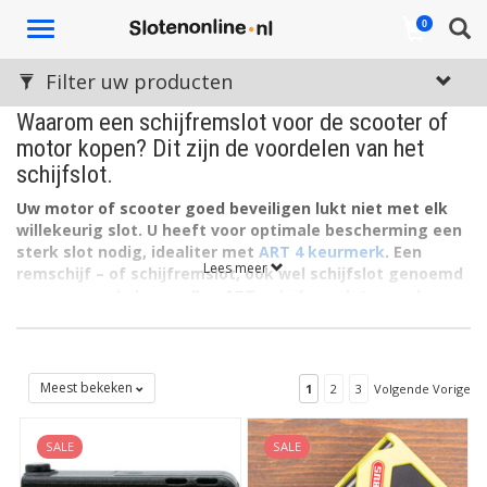
Toggle
0
navigation
Filter uw producten
Waarom een schijfremslot voor de scooter of
motor kopen? Dit zijn de voordelen van het
schijfslot.
Uw motor of scooter goed beveiligen lukt niet met elk
willekeurig slot. U heeft voor optimale bescherming een
sterk slot nodig, idealiter met
ART 4 keurmerk
. Een
Lees meer
remschijf – of schijfremslot, ook wel schijfslot genoemd
– is een goede keuze. Een ART-schijfremslot voor de
scooter of brommer is een veilig tot bovengemiddeld
veilig preventiemiddel tegen diefstal en wordt daarom
door veel verzekeraars goedgekeurd.
Meest bekeken
1
2
3
Volgende Vorige
Schijfremsloten zijn verkrijgbaar in
verschillende
uitvoeringen
.
U ziet hieronder enkele voorbeelden. De rondere
schijfsloten zijn ideaal omdat de vorm het dieven moeilijk maakt
SALE
SALE
het slot met gereedschap te bewerken. De plattere varianten
zijn voorzien van een snel en handig sluitmechanisme.