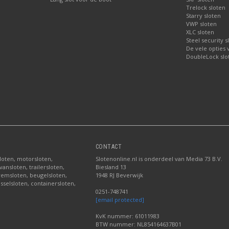
Trelock sloten
Starry sloten
VWP sloten
XLC sloten
Steel security s
De vele opties
DoubleLock slo
CONTACT
sloten, motorsloten,
Slotenonline.nl is onderdeel van Media 73 B.V.
ansloten, trailersloten,
Biesland 13
fremsloten, beugelsloten,
1948 RJ Beverwijk
sselsloten, containersloten,
0251-748741
[email protected]
KvK nummer: 61011983
BTW nummer: NL854164637B01