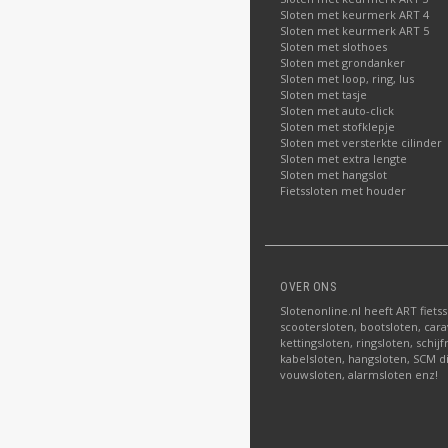
Sloten met keurmerk ART 4
Sloten met keurmerk ART 5
Sloten met slothoes
Sloten met grondanker
Sloten met loop, ring, lus
Sloten met tasje
Sloten met auto-click
Sloten met stofklepje
Sloten met versterkte cilinder
Sloten met extra lengte
Sloten met hangslot
Fietssloten met houder
OVER ONS
Slotenonline.nl heeft ART fiets
scootersloten, bootsloten, carav
kettingsloten, ringsloten, schij
kabelsloten, hangsloten, SCM di
vouwsloten, alarmsloten enz!