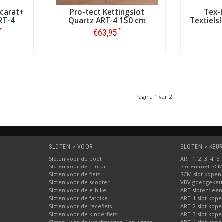
ocarat+
Pro-tect Kettingslot
Tex-
RT-4
Quartz ART-4 150 cm
Textielsl
Grey 
*
*
€63,95
Bestellen
Pagina 1 van 2
SLOTEN > VOOR
SLOTEN > KEUR
Sloten voor de boot
ART 1, 2, 3, 4, 
Sloten voor de motor
Sloten met SC
Sloten voor de fiets
SCM slot kopen
Sloten voor de scooter
VBV goedgekeur
Sloten voor de e-bike
ART sloten: een
Sloten voor de fatbike
ART-1 slot kop
Sloten voor de racefiets
ART-2 slot kop
Sloten voor de kinderfiets
ART-3 slot kop
Sloten voor de vrachtwagen / oplegger
ART-4 slot kop