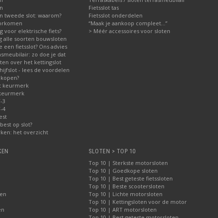
en
Fietsslot tas
n tweede slot: waarom?
Fietsslot onderdelen
voorkomen
“Maak je aankoop compleet…”
ig voor elektrische fiets?
> Méér accessoires voor sloten
ng alle soorten bouwsloten
 een fietsslot? Ons advies
asmeubilair: zo doe je dat
en over het kettingslot
jfslot - lees de voordelen
 kopen?
t keurmerk
 keurmerk
-3
-4
est
best op slot?
ken: het overzicht
KEN
SLOTEN > TOP 10
Top 10 | Sterkste motorsloten
Top 10 | Goedkope sloten
Top 10 | Best geteste fietssloten
Top 10 | Beste scootersloten
ten
Top 10 | Lichte motorsloten
Top 10 | Kettingsloten voor de motor
en
Top 10 | ART motorsloten
Top 10 | Best geteste motorsloten