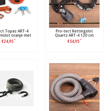
ect Topaz ART-4
Pro-tect Kettingslot
emslot oranje met
Quartz ART-4 120 cm
derkabel en tas
*
*
€24,95
€54,95
Bestellen
Bestellen