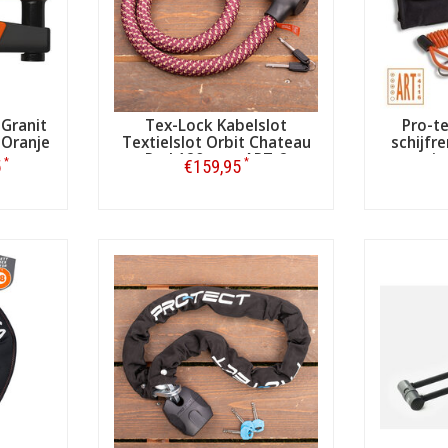
 Granit
Tex-Lock Kabelslot
Pro-t
 Oranje
Textielslot Orbit Chateau
schijfr
Red 120 cm - ART-2
remin
*
*
5
€159,95
Bestellen