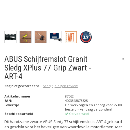
ABUS Schijfremslot Granit
Sledg XPlus 77 Grip Zwart -
ART-4
Nog niet gewaardeerd
|
Schrijf je eigen review
Artikelnummer:
87562
EAN:
4003318875625
Levertijd:
Op werkdagen en zondag voor 22:00
besteld = vandaag verzonden!
Beschikbaarheid:
Op voorraad
Dit handzame zwarte ABUS Sledg 77 schijfremslot is ART-4 gekeurd
en geschikt voor het beveiligen van waardevolle motorfietsen. Met