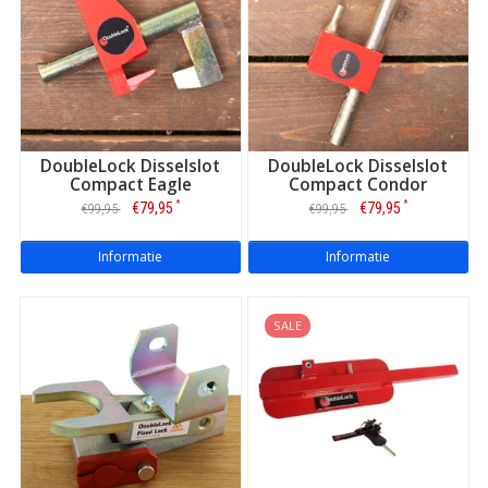
DoubleLock Disselslot
DoubleLock Disselslot
Compact Eagle
Compact Condor
*
*
€79,95
€79,95
€99,95
€99,95
Informatie
Informatie
SALE