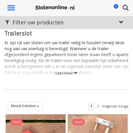
Toggle
0
navigation
Filter uw producten
Trailerslot
Er zijn tal van sloten om uw trailer veilig te houden terwijl deze
nog aan uw voertuig is bevestigd. Wanneer u de trailer
afgezonderd ergens geparkeerd moet laten staan heeft u aparte
beveiliging nodig. Als de trailer voor een bepaalde tijd onbeheerd
wordt achtergelaten wilt u er als eigenaar namelijk zeker van zijn
dat hij er nog steeds is wanneer u terugkeert.
Lees meer
Gelegenheid creëert de dief. Het gemak waarmee u een trailer
onbeheerd achterlaat, met niets eraan bevestigd, creëert
gelegenheid voor de ‘casual’ dieven. En die slaan dan toe op het
moment dat u niet kijkt of oplet.
Meest bekeken
1
2
Volgende Vorige
Slotenonline.nl heeft hieronder de beste beveiligingsoplossingen
voor trailers op een rijtje gezet. De onderstaande trailer sloten
maken uw trailer een stuk minder aantrekkelijk voor dieven en
SALE
SALE
ze bieden u de maximale veiligheid die u verdient.