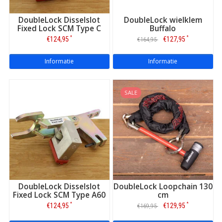
DoubleLock Disselslot
DoubleLock wielklem
Fixed Lock SCM Type C
Buffalo
*
*
€124,95
€127,95
€164,95
Informatie
Informatie
SALE
DoubleLock Disselslot
DoubleLock Loopchain 130
Fixed Lock SCM Type A60
cm
*
*
€124,95
€129,95
€169,95