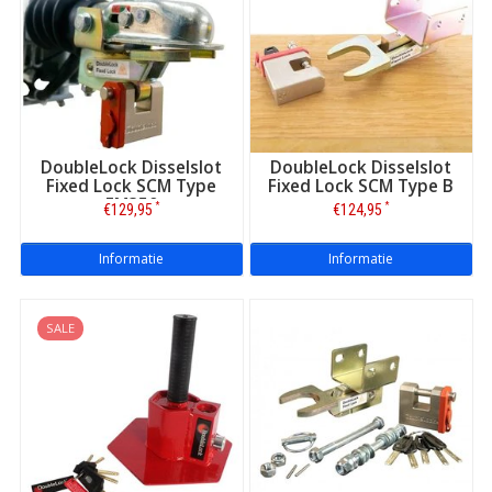
DoubleLock Disselslot
DoubleLock Disselslot
Fixed Lock SCM Type
Fixed Lock SCM Type B
EM350
*
*
€129,95
€124,95
Informatie
Informatie
SALE