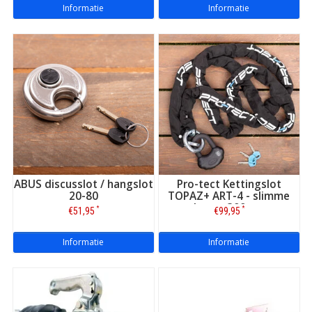
Informatie
Informatie
ABUS discusslot / hangslot
Pro-tect Kettingslot
20-80
TOPAZ+ ART-4 - slimme
loop - 300 cm
*
*
€51,95
€99,95
Informatie
Informatie