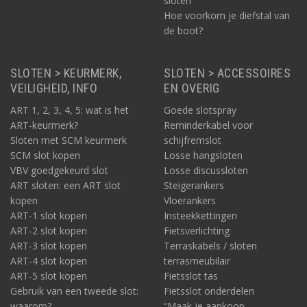
sloten
Hoe voorkom je diefstal van
de boot?
SLOTEN > KEURMERK,
SLOTEN > ACCESSOIRES
VEILIGHEID, INFO
EN OVERIG
ART 1, 2, 3, 4, 5: wat is het
Goede slotspray
ART-keurmerk?
Reminderkabel voor
Sloten met SCM keurmerk
schijfremslot
SCM slot kopen
Losse hangsloten
VBV goedgekeurd slot
Losse discussloten
ART sloten: een ART slot
Steigerankers
kopen
Vloerankers
ART-1 slot kopen
Insteekkettingen
ART-2 slot kopen
Fietsverlichting
ART-3 slot kopen
Terraskabels / sloten
ART-4 slot kopen
terrasmeubilair
ART-5 slot kopen
Fietsslot tas
Gebruik van een tweede slot:
Fietsslot onderdelen
waarom?
“Maak je aankoop