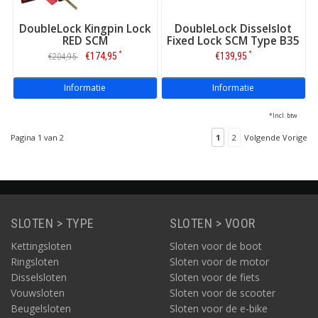
DoubleLock Kingpin Lock
DoubleLock Disselslot
RED SCM
Fixed Lock SCM Type B35
*
*
€174,95
€139,95
€204,95
Informatie
Informatie
*Incl. btw
Pagina 1 van 2
1
2
Volgende Vorige
SLOTEN > TYPE
SLOTEN > VOOR
Kettingsloten
Sloten voor de boot
Ringsloten
Sloten voor de motor
Disselsloten
Sloten voor de fiets
Vouwsloten
Sloten voor de scooter
Beugelsloten
Sloten voor de e-bike