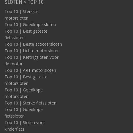
SLOTEN > TOP 10
Top 10 | Sterkste
motorsloten
Top 10 | Goedkope sloten
Top 10 | Best geteste
fietssloten
Top 10 | Beste scootersloten
Top 10 | Lichte motorsloten
Top 10 | Kettingsloten voor
de motor
Top 10 | ART motorsloten
Top 10 | Best geteste
motorsloten
Top 10 | Goedkope
motorsloten
Top 10 | Sterke fietssloten
Top 10 | Goedkope
fietssloten
Top 10 | Sloten voor
kinderfiets