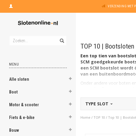
VERZENDING MET 
TOP 10 | Bootslote
Een top tien van bootslo
SCM goedgekeurde bootslo
MENU
een SCM bootslot wordt ó
van een buitenboordmotor
Alle sloten
Onder andere voor boten en a
Het is de afkorting van Stic
Boot
keurmerk kan prijken op bijv
een trailer is een SCM slot e
TYPE SLOT
Motor & scooter
Fiets & e-bike
Home
/
TOP 10
/
Top 10 | Bootsl
Bouw