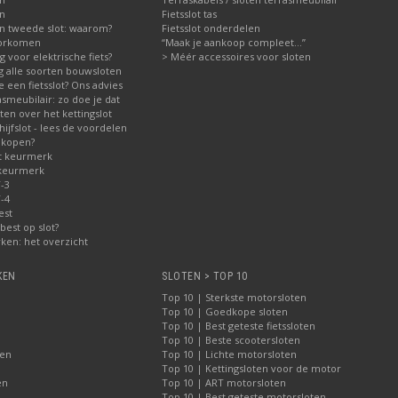
en
Fietsslot tas
n tweede slot: waarom?
Fietsslot onderdelen
voorkomen
“Maak je aankoop compleet…”
ig voor elektrische fiets?
> Méér accessoires voor sloten
ng alle soorten bouwsloten
 een fietsslot? Ons advies
asmeubilair: zo doe je dat
en over het kettingslot
jfslot - lees de voordelen
 kopen?
t keurmerk
 keurmerk
-3
-4
est
best op slot?
ken: het overzicht
KEN
SLOTEN > TOP 10
Top 10 | Sterkste motorsloten
Top 10 | Goedkope sloten
Top 10 | Best geteste fietssloten
Top 10 | Beste scootersloten
ten
Top 10 | Lichte motorsloten
Top 10 | Kettingsloten voor de motor
en
Top 10 | ART motorsloten
Top 10 | Best geteste motorsloten