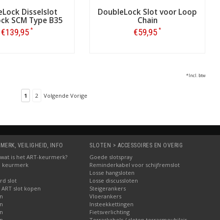
Lock Disselslot
DoubleLock Slot voor Loop
ock SCM Type B35
Chain
*
*
€139,95
€59,95
Bestellen
Bestellen
*Incl. btw
1
2
Volgende Vorige
MERK, VEILIGHEID, INFO
SLOTEN > ACCESSOIRES EN OVERIG
5: wat is het ART-keurmerk?
Goede slotspray
M keurmerk
Reminderkabel voor schijfremslot
Losse hangsloten
d slot
Losse discussloten
 ART slot kopen
Steigerankers
en
Vloerankers
en
Insteekkettingen
en
Fietsverlichting
en
Terraskabels / sloten terrasmeubilair