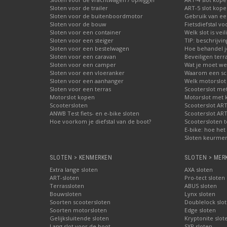
Sloten voor de trailer
ART-5 slot kop
Sloten voor de buitenboordmotor
Gebruik van ee
Sloten voor de bouw
Fietsdiefstal 
Sloten voor een container
Welk slot is veil
Sloten voor een steiger
TIP: beschrijvi
Sloten voor een bestelwagen
Hoe behandel je
Sloten voor een caravan
Beveiligen terr
Sloten voor een camper
Wat je moet wet
Sloten voor een vloeranker
Waarom een schi
Sloten voor een aanhanger
Welk motorslot
Sloten voor een terras
Scooterslot me
Motorslot kopen
Motorslot met
Scootersloten
Scooterslot ART
ANWB Test fiets- en e-bike sloten
Scooterslot ART
Hoe voorkom je diefstal van de boot?
Scootersloten t
E-bike: hoe het 
Sloten keurmer
SLOTEN > KENMERKEN
SLOTEN > MER
Extra lange sloten
AXA sloten
ART-sloten
Pro-tect sloten
Terrassloten
ABUS sloten
Bouwsloten
Lynx sloten
Soorten scootersloten
Doublelock slo
Soorten motorsloten
Edge sloten
Gelijksluitende sloten
Kryptonite slot
Lang slot voor de boot
SXP sloten