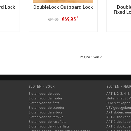
rd Lock
DoubleLock Outboard Lock
Double
Fixed L
*
*
€69,95
€91,00
Bestellen
Pagina 1 van 2
SLOTEN > VOOR
SLOTEN > KEUR
Sloten voor de boot
ART 1, 2, 3, 4, 
Sloten voor de motor
Sloten met SC
Sloten voor de fiets
SCM slot kopen
Sloten voor de scooter
VBV goedgekeur
Sloten voor de e-bike
ART sloten: een
Sloten voor de fatbike
ART-1 slot kop
Sloten voor de racefiets
ART-2 slot kop
Sloten voor de kinderfiets
ART-3 slot kop
Sloten voor de vrachtwagen / oplegger
ART-4 slot kop