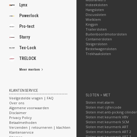
Lynx
Insteeksloten
Hangsloten
Discussloten
Powerlock
Wielklem
Kingpin
Pro-tect
Trailersloten
Buitenboordmotorsloten
Starry
Containersloten
Steigersloten
Tex-Lock
Bestelwagensloten
Trekhaaksloten
TRELOCK
Meer merken
KLANTENSERVICE
SLOTEN > MET
Veelgestelde vragen | FAQ
Sloten met alarm
Over ons
Sloten met cijfercode
Algemene voorwaarden
Sloten met anti-picking cilinder
Disclaimer
Sloten met keurmerk VBV
Privacy Policy
Sloten met keurmerk SCM
Betaalmethoden
Sloten met keurmerk ART
Verzenden | retourneren | klachten
Sloten met keurmerk ART 2
Klantenservice
Sloten met keurmerk ART 3