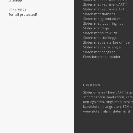
Sitemap
Sloten met keurmerk ART 4
Sloten met keurmerk ART 5
0251-748741
Sloten met slothoes
[email protected]
Sloten met grondanker
Sloten met loop, ring, lus
Sloten met tasje
Sloten met auto-click
Sloten met stofklepje
Sloten met versterkte cilinder
Sloten met extra lengte
Sloten met hangslot
Fietssloten met houder
OVER ONS
Slotenonline.nl heeft ART fiets
scootersloten, bootsloten, carav
kettingsloten, ringsloten, schij
kabelsloten, hangsloten, SCM di
vouwsloten, alarmsloten enz!