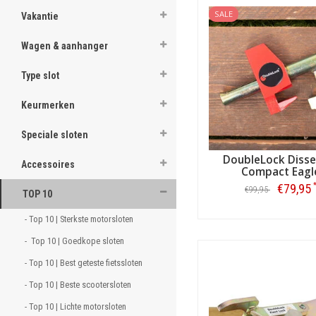
SALE
Vakantie
Wagen & aanhanger
Type slot
Keurmerken
Speciale sloten
DoubleLock Disse
Accessoires
Compact Eagl
SCM bootslot en veili
€79,95
€99,95
TOP 10
Een SCM goedgekeurd slot ka
Bestellen
- Top 10 | Sterkste motorsloten 
minimaal 3 minuten bestand 
verzekering vraagt om een S
-  Top 10 | Goedkope sloten 
bootslot. Misschien is dat 
- Top 10 | Best geteste fietssloten 
- Top 10 | Beste scootersloten 
- Top 10 | Lichte motorsloten 