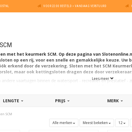
POSTNL
VOOR 22:00 BESTELD = VANDAAG VERSTUURD
n SCM
ten met het keurmerk SCM. Op deze pagina van Slotenonline.n
ten op een rij, voor een snelle en gemakkelijke keuze. Uw b
ók erkend door de verzekering. Sloten met het SCM Keurmerk 
slot, maar ook kettingsloten dragen deze door verzekeraars
Lees meer
ndere vaartuigen binnen de watersport - recreatief en prestatief - zi
hting Certificering Motorrijtuigbeveiliging. Er zijn verschillende soor
oorbeeld een disselslot, bootslot of trailerslot. Dus ook voor het b
en veilige optie.
LENGTE
PRIJS
MERK
oten SCM
Alle merken
Meest bekeken
12