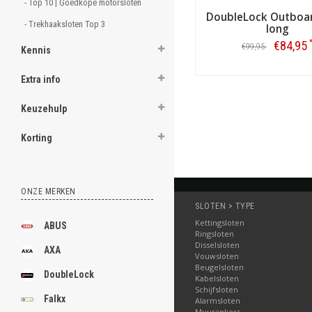
- Top 10 | Goedkope motorsloten 
DoubleLock Outboa
- Trekhaaksloten Top 3 
long
€84,95
€99,95
Kennis
Bestellen
Extra info
Keuzehulp
Korting
ONZE MERKEN
SLOTEN > TYPE
Kettingsloten
ABUS
Ringsloten
Disselsloten
AXA
Vouwsloten
Beugelsloten
DoubleLock
Kabelsloten
Schijfsloten
Falkx
Alarmsloten
Muurankers