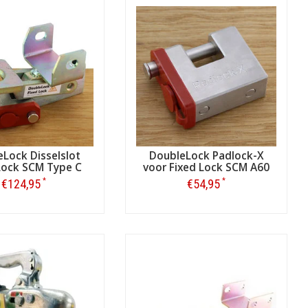
Lock Disselslot
DoubleLock Padlock-X
Lock SCM Type C
voor Fixed Lock SCM A60
*
*
€124,95
€54,95
klasse ‘standaard’ dat een slot
Bestellen
Bestellen
 van 5 minuten. Het kan zijn dat uw
ook rekening bij het kopen van het SCM