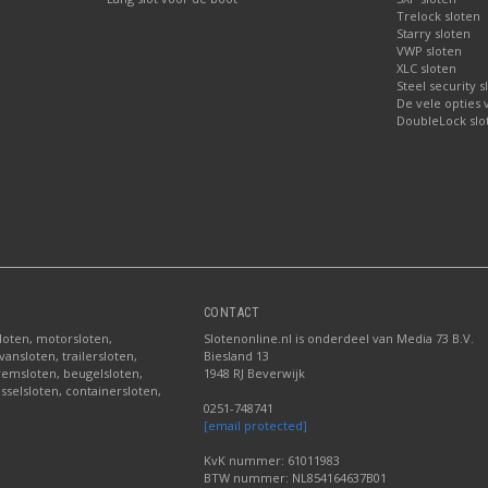
Trelock sloten
Starry sloten
VWP sloten
XLC sloten
Steel security s
De vele opties
DoubleLock slo
CONTACT
sloten, motorsloten,
Slotenonline.nl is onderdeel van Media 73 B.V.
ansloten, trailersloten,
Biesland 13
fremsloten, beugelsloten,
1948 RJ Beverwijk
sselsloten, containersloten,
0251-748741
[email protected]
KvK nummer: 61011983
BTW nummer: NL854164637B01