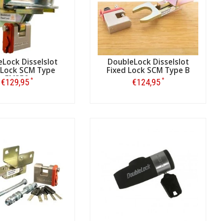
Lock Disselslot
DoubleLock Disselslot
 Lock SCM Type
Fixed Lock SCM Type B
EM350
*
*
€129,95
€124,95
Bestellen
Bestellen