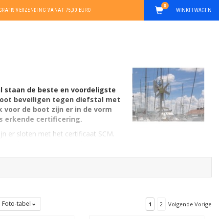
0
WINKELWAGEN
GRATIS VERZENDING VANAF 75,00 EURO
l staan de beste en voordeligste
oot beveiligen tegen diefstal met
voor de boot zijn er in de vorm
 erkende certificering.
jn er sloten met het certificaat SCM.
ten SCM sloten en SCM bootsloten. Het
eschermen tegen diefstal van een boot op
Foto-tabel
1
2
Volgende Vorige