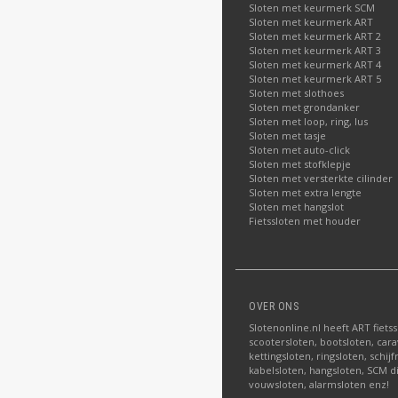
Sloten met keurmerk SCM
Sloten met keurmerk ART
Sloten met keurmerk ART 2
Sloten met keurmerk ART 3
Sloten met keurmerk ART 4
Sloten met keurmerk ART 5
Sloten met slothoes
Sloten met grondanker
Sloten met loop, ring, lus
Sloten met tasje
Sloten met auto-click
Sloten met stofklepje
Sloten met versterkte cilinder
Sloten met extra lengte
Sloten met hangslot
Fietssloten met houder
OVER ONS
Slotenonline.nl heeft ART fiets
scootersloten, bootsloten, carav
kettingsloten, ringsloten, schij
kabelsloten, hangsloten, SCM di
vouwsloten, alarmsloten enz!