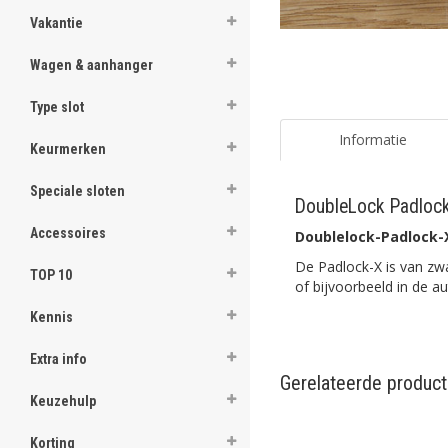
Vakantie
Wagen & aanhanger
Type slot
Informatie
Keurmerken
Speciale sloten
DoubleLock Padloc
Accessoires
Doublelock-Padlock-
De Padlock-X is van zw
TOP 10
of bijvoorbeeld in de a
Kennis
Extra info
Gerelateerde produc
Keuzehulp
Korting