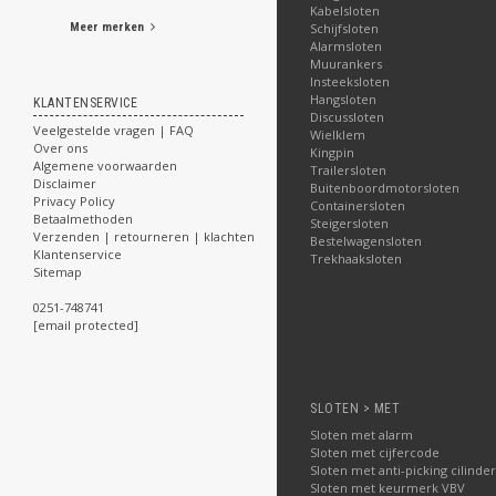
Kabelsloten
Schijfsloten
Meer merken
Alarmsloten
Muurankers
Insteeksloten
Hangsloten
KLANTENSERVICE
Discussloten
Veelgestelde vragen | FAQ
Wielklem
Over ons
Kingpin
Algemene voorwaarden
Trailersloten
Disclaimer
Buitenboordmotorsloten
Privacy Policy
Containersloten
Betaalmethoden
Steigersloten
Verzenden | retourneren | klachten
Bestelwagensloten
Klantenservice
Trekhaaksloten
Sitemap
0251-748741
[email protected]
SLOTEN > MET
Sloten met alarm
Sloten met cijfercode
Sloten met anti-picking cilinder
Sloten met keurmerk VBV