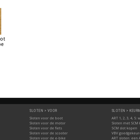
lot
pe
SLOTEN > VOOR
SLOTEN > KEURME
Sloten voor de boot
ART 1, 2, 3, 4, 5
Sloten voor de motor
Sloten met SCM
Sloten voor de fiets
SCM slot kopen
Sloten voor de scooter
VBV goedgekeurd
Sloten voor de e-bike
ART sloten: een 