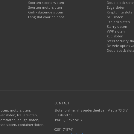
Soorten scootersloten
Doublelock slote
Soorten motorsloten
Edge sloten
Gelijksluitende sloten
Kryptonite slote
Lang slot voor de boot
SXP sloten
Trelock sloten
Starry sloten
VWP sloten
XLC sloten
Steel security sl
De vele opties v
DoubleLock slote
CONTACT
sloten, motorsloten,
Slotenonline.nl is onderdeel van Media 73 B.V.
ansloten, trailersloten,
Biesland 13
fremsloten, beugelsloten,
1948 RJ Beverwijk
sselsloten, containersloten,
0251-748741