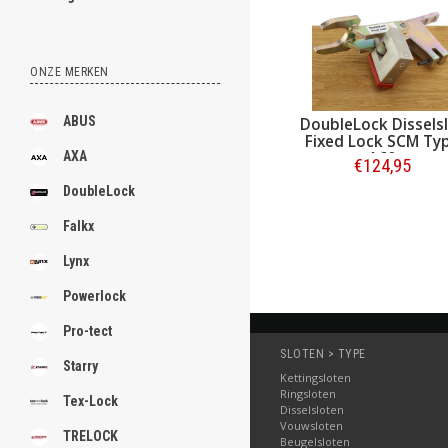
ONZE MERKEN
ABUS
DoubleLock Dissels
Fixed Lock SCM Ty
A60
AXA
€124,95
DoubleLock
Bestellen
Falkx
Lynx
Powerlock
Pro-tect
SLOTEN > TYPE
Starry
Kettingsloten
Ringsloten
Tex-Lock
Disselsloten
Vouwsloten
TRELOCK
Beugelsloten