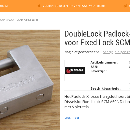
POSTNL
VOOR 22:00 BESTELD = VANDAAG VERSTUURD
oor Fixed Lock SCM A60
DoubleLock Padlock
voor Fixed Lock SC
Nog niet gewaardeerd
|
Schrijf je eigen 
Artikelnummer:
EAN:
Levertijd:
Beschikbaarheid:
Het Padlock-X losse hangslot hoort b
Disselslot Fixed Lock SCM A60". Dit h
met 5 sleutels
Lees meer