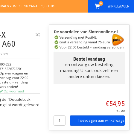
0
WINKELWAGEN
GRATIS VERZENDING VANAF 75,00 EURO
-X
M A60
review
Bestel vandaag
en ontvang uw bestelling
990-222
8718226722201
maandag! U kunt ook zelf een
Op werkdagen en
andere datum kiezen.
zondag voor 22:00
besteld = vandaag
verzonden!
Op voorraad
ij de "DoubleLock
€54,95
angslot wordt geleverd
Incl. btw
Toevoegen aan winkelwagen