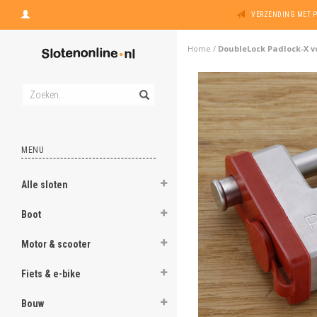
VERZENDING MET 
Home
/
DoubleLock Padlock-X v
MENU
Alle sloten
Boot
Motor & scooter
Fiets & e-bike
Bouw