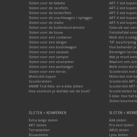
Sloten voor de fatbike
ART-1 slot kopen
Sloten voor de racefiets
ART-2 slot kopen
Sloten voor de kinderfiets
ART-3 slot kopen
Sloten voor de vrachtwagen / oplegger
ART-4 slot kopen
Sloten voor de trailer
ART-5 slot kopen
Sloten voor de buitenboordmotor
Gebruik van een
Sloten voor de bouw
Fietsdiefstal vo
Sloten voor een container
Welk slot is veili
Sloten voor een steiger
TIP: beschrijvin
Sloten voor een bestelwagen
Hoe behandel je 
Sloten voor een caravan
Beveiligen terras
Sloten voor een camper
Wat je moet wete
Sloten voor een vloeranker
Waarom een schij
Sloten voor een aanhanger
Welk motorslot 
Sloten voor een terras
Scooterslot met
Motorslot kopen
Motorslot met k
Scootersloten
Scooterslot ART-
ANWB Test fiets- en e-bike sloten
Scooterslot ART-
Hoe voorkom je diefstal van de boot?
Scootersloten te
E-bike: hoe het b
Sloten keurmerke
SLOTEN > KENMERKEN
SLOTEN > MERK
Extra lange sloten
AXA sloten
ART-sloten
Pro-tect sloten
Terrassloten
ABUS sloten
Bouwsloten
Lynx sloten