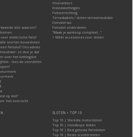
Vloerankers
Insteekkettingen
Fietsverlichting
Terraskabels / sloten terrasmeubilair
Fietsslot tas
 tweede slot: waarom?
Fietsslot onderdelen
orkomen
“Maak je aankoop compleet…”
g voor elektrische fiets?
> Méér accessoires voor sloten
g alle soorten bouwsloten
een fietsslot? Ons advies
meubilair: zo doe je dat
n over het kettingslot
fslot - lees de voordelen
kopen?
 keurmerk
eurmerk
3
4
st
est op slot?
n: het overzicht
EN
SLOTEN > TOP 10
Top 10 | Sterkste motorsloten
Top 10 | Goedkope sloten
Top 10 | Best geteste fietssloten
Top 10 | Beste scootersloten