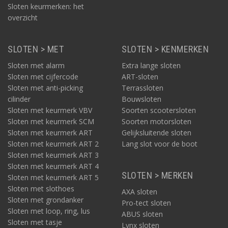
Sloten keurmerken: het
overzicht
SLOTEN > MET
SLOTEN > KENMERKEN
Sloten met alarm
Extra lange sloten
Sloten met cijfercode
ART-sloten
Sloten met anti-picking
Terrassloten
cilinder
Bouwsloten
Sloten met keurmerk VBV
Soorten scootersloten
Sloten met keurmerk SCM
Soorten motorsloten
Sloten met keurmerk ART
Gelijksluitende sloten
Sloten met keurmerk ART 2
Lang slot voor de boot
Sloten met keurmerk ART 3
Sloten met keurmerk ART 4
SLOTEN > MERKEN
Sloten met keurmerk ART 5
Sloten met slothoes
AXA sloten
Sloten met grondanker
Pro-tect sloten
Sloten met loop, ring, lus
ABUS sloten
Sloten met tasje
Lynx sloten