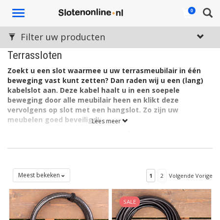
Toggle
0
navigation
Filter uw producten
Terrassloten
Zoekt u een slot waarmee u uw terrasmeubilair in één
beweging vast kunt zetten? Dan raden wij u een (lang)
kabelslot aan. Deze kabel haalt u in een soepele
beweging door alle meubilair heen en klikt deze
vervolgens op slot met een hangslot. Zo zijn uw
meubelen goed beveiligd!
Lees meer
Een kabelslot is licht maar sterk, zeer flexibel en gemakkelijk op
te bergen. Dit maakt het een ideaal terrasslot. Het dient
natuurlijk ook perfect als slot voor het beveiligen van
bijvoorbeeld een stel fietsen, strandstoelen, een stel
surfplanken, een stel boten, enzovoort.
Meest bekeken
1
2
Volgende Vorige
Verschillende lengtes kabel
Op deze pagina vindt u verschillende terrassloten, in
SALE
verschillende lengtes en van verschillende merken handig bij
elkaar. Let op, bij de meeste kabels dient u zelf nog apart een