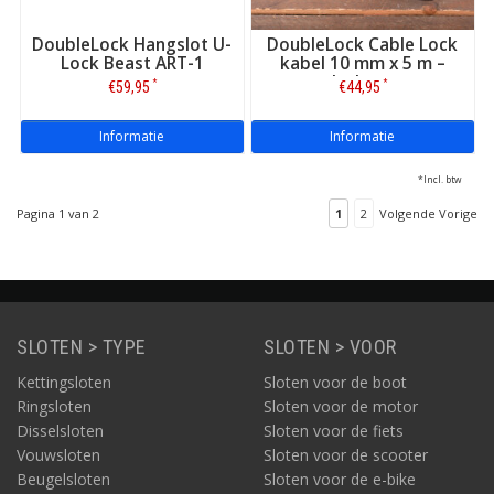
DoubleLock Hangslot U-
DoubleLock Cable Lock
Lock Beast ART-1
kabel 10 mm x 5 m –
lusbaar
*
*
€59,95
€44,95
Informatie
Informatie
*Incl. btw
Pagina 1 van 2
1
2
Volgende Vorige
SLOTEN > TYPE
SLOTEN > VOOR
Kettingsloten
Sloten voor de boot
Ringsloten
Sloten voor de motor
Disselsloten
Sloten voor de fiets
Vouwsloten
Sloten voor de scooter
Beugelsloten
Sloten voor de e-bike