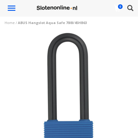
Toggle
0
navigation
Home
/
ABUS Hangslot Aqua Safe 70IB/45HB63