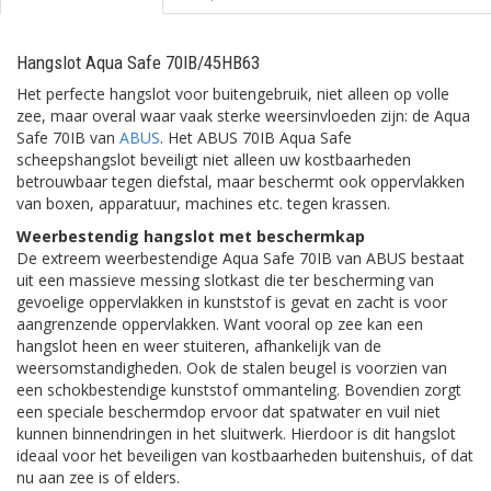
Hangslot Aqua Safe 70IB/45HB63
Het perfecte hangslot voor buitengebruik, niet alleen op volle
zee, maar overal waar vaak sterke weersinvloeden zijn: de Aqua
Safe 70IB van
ABUS
. Het ABUS 70IB Aqua Safe
scheepshangslot beveiligt niet alleen uw kostbaarheden
betrouwbaar tegen diefstal, maar beschermt ook oppervlakken
van boxen, apparatuur, machines etc. tegen krassen.
Weerbestendig hangslot met beschermkap
De extreem weerbestendige Aqua Safe 70IB van ABUS bestaat
uit een massieve messing slotkast die ter bescherming van
gevoelige oppervlakken in kunststof is gevat en zacht is voor
aangrenzende oppervlakken. Want vooral op zee kan een
hangslot heen en weer stuiteren, afhankelijk van de
weersomstandigheden. Ook de stalen beugel is voorzien van
een schokbestendige kunststof ommanteling. Bovendien zorgt
een speciale beschermdop ervoor dat spatwater en vuil niet
kunnen binnendringen in het sluitwerk. Hierdoor is dit hangslot
ideaal voor het beveiligen van kostbaarheden buitenshuis, of dat
nu aan zee is of elders.