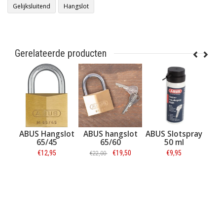
Gelijksluitend
Hangslot
Gerelateerde producten
angslot
ABUS hangslot
ABUS Slotspray
ABUS
/45
65/60
50 ml
Cijferhangslot
Safe Code 78/50
,95
€19,50
€9,95
€11,95
€22,00
matie
Informatie
Informatie
Informatie