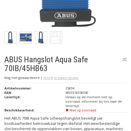
ABUS Hangslot Aqua Safe
70IB/45HB63
Nog niet gewaardeerd
|
Schrijf je eigen review
Artikelnummer:
35834
EAN:
4003318358340
Levertijd:
Helaas op dit moment niet op
voorraad, informeer bij ons naar de
levertijd.
Beschikbaarheid:
Niet op voorraad
Het ABUS 70IB Aqua Safe scheepshangslot beveiligt uw
kostbaarheden betrouwbaar tegen diefstal. Het weerbestendige
slot beschermt de oppervlakken van boxen, apparatuur, machines