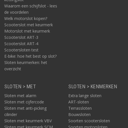
Waarom een schijfslot - lees
de voordelen
Welk motorslot kopen?
Scooterslot met keurmerk
Motorslot met keurmerk
Scooterslot ART-3
Scooterslot ART-4
Scootersloten test
E-bike: hoe het best op slot?
Sloten keurmerken: het
overzicht
SLOTEN > MET
SLOTEN > KENMERKEN
Sloten met alarm
Extra lange sloten
Sloten met cijfercode
ART-sloten
Sloten met anti-picking
Terrassloten
cilinder
Bouwsloten
Sloten met keurmerk VBV
Soorten scootersloten
Sloten met keurmerk SCM
Soorten motorsloten