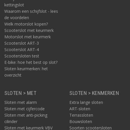
kettingslot
Waarom een schijfslot - lees
de voordelen
Welk motorslot kopen?
Scooterslot met keurmerk
Motorslot met keurmerk
Scooterslot ART-3
Scooterslot ART-4
Scootersloten test
E-bike: hoe het best op slot?
Sloten keurmerken: het
overzicht
SLOTEN > MET
SLOTEN > KENMERKEN
Sloten met alarm
Extra lange sloten
Sloten met cijfercode
ART-sloten
Sloten met anti-picking
Terrassloten
cilinder
Bouwsloten
Sloten met keurmerk VBV
Soorten scootersloten