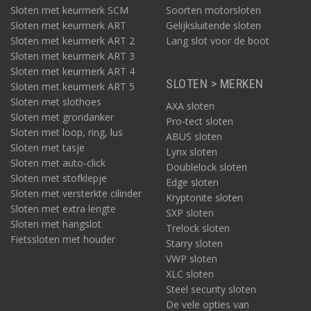
Sloten met keurmerk SCM
Soorten motorsloten
Sloten met keurmerk ART
Gelijksluitende sloten
Sloten met keurmerk ART 2
Lang slot voor de boot
Sloten met keurmerk ART 3
Sloten met keurmerk ART 4
SLOTEN > MERKEN
Sloten met keurmerk ART 5
Sloten met slothoes
AXA sloten
Sloten met grondanker
Pro-tect sloten
Sloten met loop, ring, lus
ABUS sloten
Sloten met tasje
Lynx sloten
Sloten met auto-click
Doublelock sloten
Sloten met stofklepje
Edge sloten
Sloten met versterkte cilinder
Kryptonite sloten
Sloten met extra lengte
SXP sloten
Sloten met hangslot
Trelock sloten
Fietssloten met houder
Starry sloten
VWP sloten
XLC sloten
Steel security sloten
De vele opties van