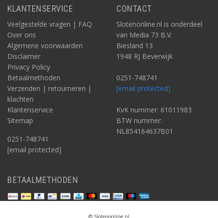
KLANTENSERVICE
CONTACT
Veelgestelde vragen | FAQ
Slotenonline.nl is onderdeel
Over ons
van Media 73 B.V.
Algemene voorwaarden
Biesland 13
Disclaimer
1948 RJ Beverwijk
Privacy Policy
Betaalmethoden
0251-748741
Verzenden | retourneren |
[email protected]
klachten
Klantenservice
KvK nummer: 61011983
Sitemap
BTW nummer:
NL854164637B01
0251-748741
[email protected]
BETAALMETHODEN
© Slotenonline.nl