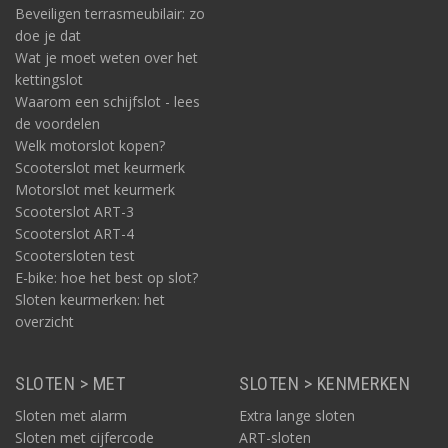
Beveiligen terrasmeubilair: zo
doe je dat
Wat je moet weten over het
kettingslot
Waarom een schijfslot - lees
de voordelen
Welk motorslot kopen?
Scooterslot met keurmerk
Motorslot met keurmerk
Scooterslot ART-3
Scooterslot ART-4
Scootersloten test
E-bike: hoe het best op slot?
Sloten keurmerken: het
overzicht
SLOTEN > MET
SLOTEN > KENMERKEN
Sloten met alarm
Extra lange sloten
Sloten met cijfercode
ART-sloten