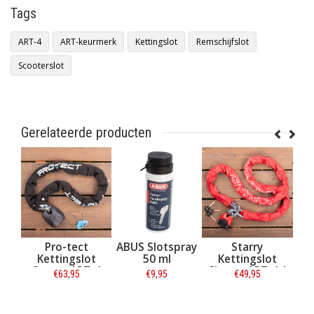
Tags
ART-4
ART-keurmerk
Kettingslot
Remschijfslot
Scooterslot
Gerelateerde producten
t
ABUS Slotspray
Starry
Starry Citycat
lot
50 ml
Kettingslot
kettingslot +
RT-4
Citycat ART-4 |
schijfremslot 120
C
€9,95
€49,95
€34,95
m
200 cm
cm ART-4
ie
Informatie
Informatie
Informatie