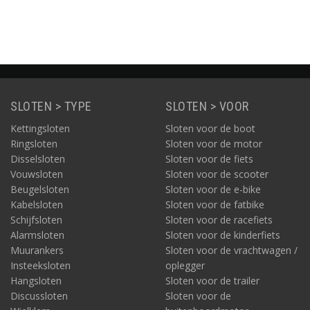
SLOTEN > TYPE
SLOTEN > VOOR
Kettingsloten
Sloten voor de boot
Ringsloten
Sloten voor de motor
Disselsloten
Sloten voor de fiets
Vouwsloten
Sloten voor de scooter
Beugelsloten
Sloten voor de e-bike
Kabelsloten
Sloten voor de fatbike
Schijfsloten
Sloten voor de racefiets
Alarmsloten
Sloten voor de kinderfiets
Muurankers
Sloten voor de vrachtwagen /
Insteeksloten
oplegger
Hangsloten
Sloten voor de trailer
Discussloten
Sloten voor de