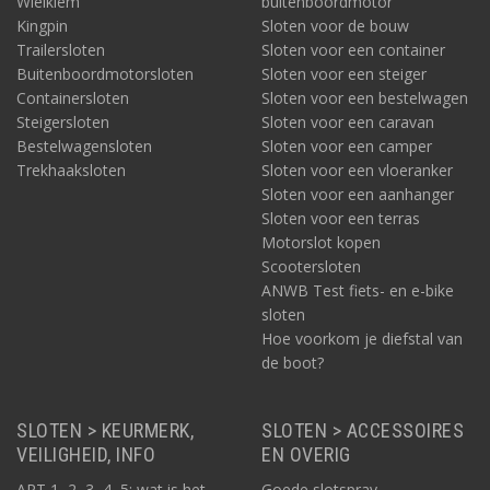
Wielklem
buitenboordmotor
Kingpin
Sloten voor de bouw
Trailersloten
Sloten voor een container
Buitenboordmotorsloten
Sloten voor een steiger
Containersloten
Sloten voor een bestelwagen
Steigersloten
Sloten voor een caravan
Bestelwagensloten
Sloten voor een camper
Trekhaaksloten
Sloten voor een vloeranker
Sloten voor een aanhanger
Sloten voor een terras
Motorslot kopen
Scootersloten
ANWB Test fiets- en e-bike
sloten
Hoe voorkom je diefstal van
de boot?
SLOTEN > KEURMERK,
SLOTEN > ACCESSOIRES
VEILIGHEID, INFO
EN OVERIG
ART 1, 2, 3, 4, 5: wat is het
Goede slotspray