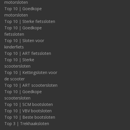
motorsloten
Top 10 | Goedkope
motorsloten
Top 10 | Sterke fietssloten
Top 10 | Goedkope
fietssloten
Top 10 | Sloten voor
kinderfiets
Top 10 | ART fietssloten
Top 10 | Sterke
scootersloten
Top 10 | Kettingsloten voor
de scooter
Top 10 | ART scootersloten
Top 10 | Goedkope
scootersloten
Top 10 | SCM bootsloten
Top 10 | VBV bootsloten
Top 10 | Beste bootsloten
Top 3 | Trekhaaksloten