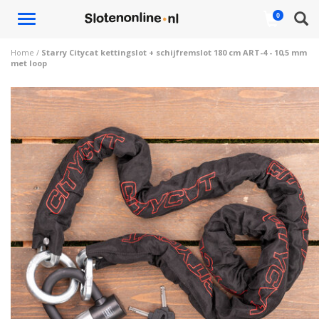
Toggle
0
navigation
Home
/
Starry Citycat kettingslot + schijfremslot 180 cm ART-4 - 10,5 mm
met loop