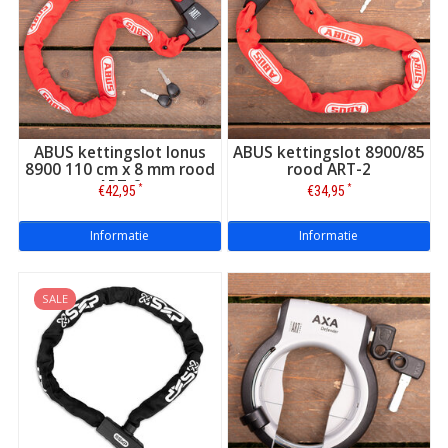
Slot nummer 4:
AXA Vouwslot Foldable 1000 105 cm
De AXA Foldable komt uit een nieuwe generatie vouwsloten.
Deze vouwsloten zijn licht, lang, sterk, betaalbaar en uitermate
eenvoudig in gebruik. Het vouwslot bestaat uit gehard stalen
ABUS kettingslot Ionus
ABUS kettingslot 8900/85
schakels van 10 mm dik, voor de beste beveiliging van uw e-
8900 110 cm x 8 mm rood
rood ART-2
bike. Het voordeel van een vouwslot is dat deze door middel van
ART-2
*
*
€42,95
€34,95
een houder handig mee te nemen is op de fiets.
Informatie
Informatie
SALE