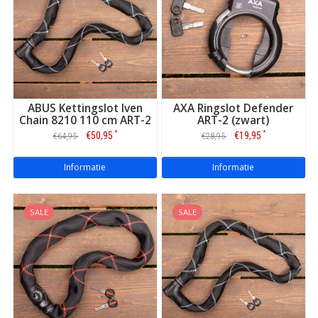
voor een dief lastiger en tijdrovender om uw fiets te stelen.
Qua soort slot geldt dat we u een
ART-slot
aanraden.
Dit
wordt ook doorgaans ook geëist door uw verzekering. Kies voor
een ART-slot met minimaal 2 sterren. Ook een ART-3 slot is
prima geschikt voor de beveiliging van uw e-bike. Het type slot
maakt niet zo heel veel uit; u kunt bijvoorbeeld kiezen voor een
ringslot,
een
vouwslot
of een
kettingslot.
ABUS Kettingslot Iven
AXA Ringslot Defender
Chain 8210 110 cm ART-2
ART-2 (zwart)
Slot nummer 1:
AXA Ringslot Defender met ART 2-
keurmerk
*
*
€50,95
€19,95
€64,95
€28,95
Een goed basisslot voor de beveiliging van uw e-bike is een
ringslot. Deze sloten worden soms al standaard op uw fiets
Informatie
Informatie
gemonteerd maar zijn ook makkelijk zelf te bevestigen. De AXA
Defender is een echte hardloper op Slotenonline.nl. Het slot is
van uitmuntende kwaliteit, voorzien van het ART 2-keurmerk en
SALE
SALE
desgewenst uit te breiden met een
insteekketting
. Zo heeft u
voor iets meer dan 50 euro een prima beveiliging voor uw e-bike
te pakken!