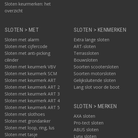
Sloten keurmerken: het
overzicht
SLOTEN > MET
SLOTEN > KENMERKEN
Sloten met alarm
Extra lange sloten
Sloten met cijfercode
ART-sloten
Sloten met anti-picking
Terrassloten
cilinder
Bouwsloten
Sloten met keurmerk VBV
Soorten scootersloten
Sloten met keurmerk SCM
Soorten motorsloten
Sloten met keurmerk ART
Gelijksluitende sloten
Sloten met keurmerk ART 2
Lang slot voor de boot
Sloten met keurmerk ART 3
Sloten met keurmerk ART 4
SLOTEN > MERKEN
Sloten met keurmerk ART 5
Sloten met slothoes
AXA sloten
Sloten met grondanker
Pro-tect sloten
Sloten met loop, ring, lus
ABUS sloten
Sloten met tasje
Lynx sloten