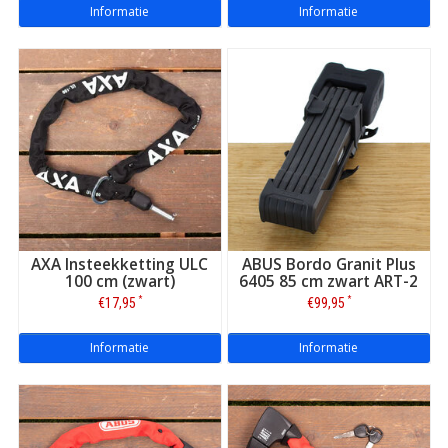
Informatie
Informatie
Slot nummer 3:
AXA Cherto Compact 95 kettingslot ART-2
keurmerk
Ook het AXA Cherto kettingslot is een hardloper op
Slotenonline.nl. De uitstekende kwaliteit in combinatie met een
gunstige prijs maken dit slot zeer aantrekkelijk. Ook de Cherto is
voorzien van het ART 2-keurmerk en ook voor dit kettingslot
geldt dat deze prima in combinatie met een ringslot te gebruiken
AXA Insteekketting ULC
ABUS Bordo Granit Plus
is. Sterker nog, u vindt bij ons beide sloten
samen in 1 pakket
100 cm (zwart)
6405 85 cm zwart ART-2
voor een zeer voordelige prijs!
*
*
€17,95
€99,95
Informatie
Informatie