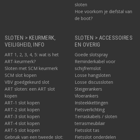
sloten
Hoe voorkom je diefstal van
de boot?
SLOTEN > KEURMERK,
SLOTEN > ACCESSOIRES
VEILIGHEID, INFO
EN OVERIG
ART 1, 2, 3, 4, 5: wat is het
Goede slotspray
ART-keurmerk?
Reminderkabel voor
Sloten met SCM keurmerk
schijfremslot
SCM slot kopen
Losse hangsloten
VBV goedgekeurd slot
Losse discussloten
ART sloten: een ART slot
Steigerankers
kopen
Vloerankers
ART-1 slot kopen
Insteekkettingen
ART-2 slot kopen
Fietsverlichting
ART-3 slot kopen
Terraskabels / sloten
ART-4 slot kopen
terrasmeubilair
ART-5 slot kopen
Fietsslot tas
Gebruik van een tweede slot:
Fietsslot onderdelen