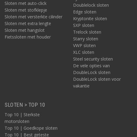
Sloten met auto-click
Doublelock sloten
Sloten met stofklepje
Edge sloten
Sloten met versterkte cilinder
Kryptonite sloten
Sloten met extra lengte
SXP sloten
Sloten met hangslot
Trelock sloten
Fietssloten met houder
Starry sloten
VWP sloten
XLC sloten
Steel security sloten
De vele opties van
DoubleLock sloten
DoubleLock sloten voor
vakantie
SLOTEN > TOP 10
Top 10 | Sterkste
motorsloten
Top 10 | Goedkope sloten
Top 10 | Best geteste