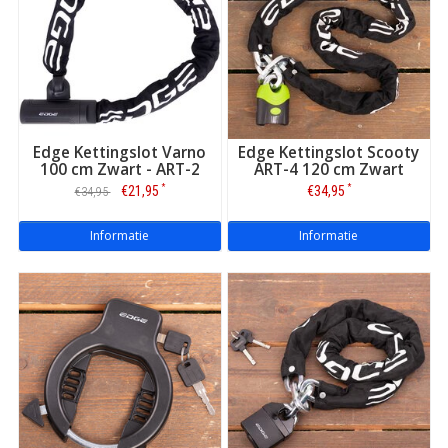
Afhalen? Ook dát kan!
Betrouwbare levering, via PostNL
Degelijke informatie, duidelijke specificaties
Snelle, vriendelijke, correcte klantenservice
Uitstekende reviews: hoge cijfers!
Edge Kettingslot Varno
Edge Kettingslot Scooty
100 cm Zwart - ART-2
ART-4 120 cm Zwart
*
*
€21,95
€34,95
€34,95
Informatie
Informatie