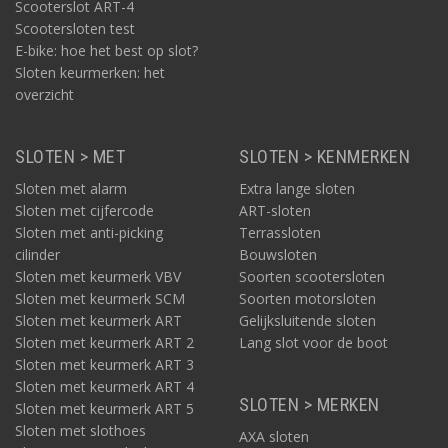
Scooterslot ART-4
Scootersloten test
E-bike: hoe het best op slot?
Sloten keurmerken: het
overzicht
SLOTEN > MET
SLOTEN > KENMERKEN
Sloten met alarm
Extra lange sloten
Sloten met cijfercode
ART-sloten
Sloten met anti-picking
Terrassloten
cilinder
Bouwsloten
Sloten met keurmerk VBV
Soorten scootersloten
Sloten met keurmerk SCM
Soorten motorsloten
Sloten met keurmerk ART
Gelijksluitende sloten
Sloten met keurmerk ART 2
Lang slot voor de boot
Sloten met keurmerk ART 3
Sloten met keurmerk ART 4
SLOTEN > MERKEN
Sloten met keurmerk ART 5
Sloten met slothoes
AXA sloten