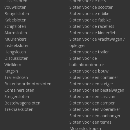
Disselsloten
Sloten voor de fiets
Vouwsloten
Sloten voor de scooter
Beugelsloten
Sloten voor de e-bike
Kabelsloten
Sloten voor de fatbike
Schijfsloten
Sloten voor de racefiets
Alarmsloten
Sloten voor de kinderfiets
Muurankers
Sloten voor de vrachtwagen /
Insteeksloten
oplegger
Hangsloten
Sloten voor de trailer
Discussloten
Sloten voor de
Wielklem
buitenboordmotor
Kingpin
Sloten voor de bouw
Trailersloten
Sloten voor een container
Buitenboordmotorsloten
Sloten voor een steiger
Containersloten
Sloten voor een bestelwagen
Steigersloten
Sloten voor een caravan
Bestelwagensloten
Sloten voor een camper
Trekhaaksloten
Sloten voor een vloeranker
Sloten voor een aanhanger
Sloten voor een terras
Motorslot kopen