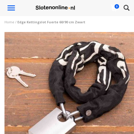
Toggle
0
navigation
Home
/
Edge Kettingslot Fuerte 60/90 cm Zwart