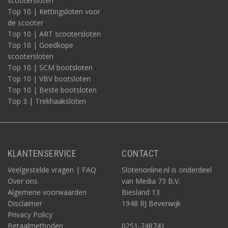
scootersloten
Top 10 | Kettingsloten voor
de scooter
Top 10 | ART scootersloten
Top 10 | Goedkope
scootersloten
Top 10 | SCM bootsloten
Top 10 | VBV bootsloten
Top 10 | Beste bootsloten
Top 3 | Trekhaaksloten
KLANTENSERVICE
CONTACT
Veelgestelde vragen | FAQ
Slotenonline.nl is onderdeel
Over ons
van Media 73 B.V.
Algemene voorwaarden
Biesland 13
Disclaimer
1948 RJ Beverwijk
Privacy Policy
Betaalmethoden
0251-748741