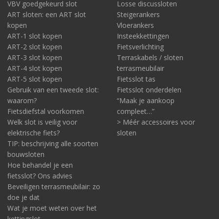
VBV goedgekeurd slot
Losse discussloten
ART sloten: een ART slot
Steigerankers
kopen
Vloerankers
ART-1 slot kopen
Insteekkettingen
ART-2 slot kopen
Fietsverlichting
ART-3 slot kopen
Terraskabels / sloten
ART-4 slot kopen
terrasmeubilair
ART-5 slot kopen
Fietsslot tas
Gebruik van een tweede slot:
Fietsslot onderdelen
waarom?
“Maak je aankoop
Fietsdiefstal voorkomen
compleet…”
Welk slot is veilig voor
> Méér accessoires voor
elektrische fiets?
sloten
TIP: beschrijving alle soorten
bouwsloten
Hoe behandel je een
fietsslot? Ons advies
Beveiligen terrasmeubilair: zo
doe je dat
Wat je moet weten over het
kettingslot