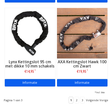
Lynx Kettingslot 95 cm
AXA Kettingslot Hawk 100
met dikke 10 mm schakels
cm Zwart
*
*
€14,95
€19,95
Informatie
Informatie
*Incl. btw
Pagina 1 van 3
1
2
3
Volgende Vorige