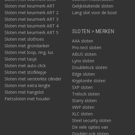
Sloten met keurmerk ART
Gelijksluitende sloten
Sloten met keurmerk ART 2
Lang slot voor de boot
Sloten met keurmerk ART 3
Sloten met keurmerk ART 4
SLOTEN > MERKEN
Sloten met keurmerk ART 5
Sloten met slothoes
AXA sloten
Sloten met grondanker
Pro-tect sloten
Sloten met loop, ring, lus
ABUS sloten
Sloten met tasje
Lynx sloten
Sloten met auto-click
Doublelock sloten
Sloten met stofklepje
Edge sloten
Sloten met versterkte cilinder
Kryptonite sloten
Sloten met extra lengte
SXP sloten
Sloten met hangslot
Trelock sloten
Fietssloten met houder
Starry sloten
VWP sloten
XLC sloten
Steel security sloten
De vele opties van
DoubleLock sloten