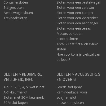
Containersloten
Sloten voor een bestelwagen
Steigersloten
Sloten voor een caravan
Bestelwagensloten
Sloten voor een camper
Trekhaaksloten
Sloten voor een vloeranker
Sloten voor een aanhanger
Sloten voor een terras
Motorslot kopen
Scootersloten
ANWB Test fiets- en e-bike
sloten
Hoe voorkom je diefstal van
de boot?
SLOTEN > KEURMERK,
SLOTEN > ACCESSOIRES
VEILIGHEID, INFO
EN OVERIG
ART 1, 2, 3, 4, 5: wat is het
Goede slotspray
ART-keurmerk?
Reminderkabel voor
Sloten met SCM keurmerk
schijfremslot
SCM slot kopen
Losse hangsloten