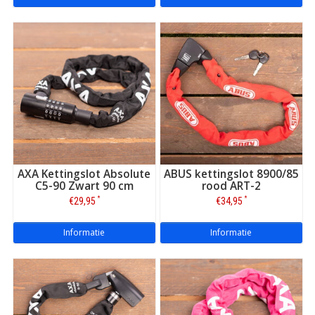
AXA Kettingslot Absolute
ABUS kettingslot 8900/85
C5-90 Zwart 90 cm
rood ART-2
*
*
€29,95
€34,95
Informatie
Informatie