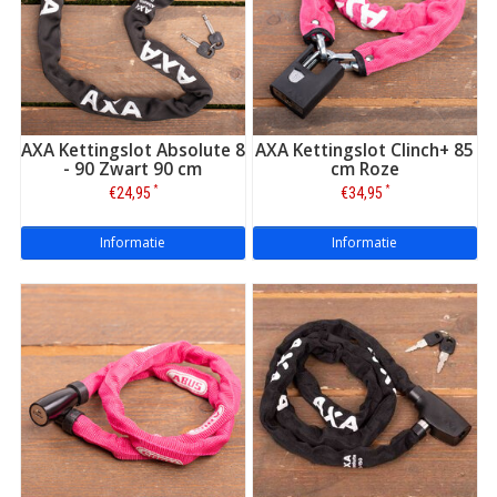
AXA Kettingslot Absolute 8
AXA Kettingslot Clinch+ 85
- 90 Zwart 90 cm
cm Roze
*
*
€24,95
€34,95
Informatie
Informatie