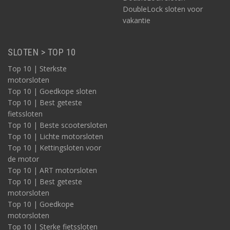
DoubleLock sloten voor
vakantie
SLOTEN > TOP 10
Top 10 | Sterkste
motorsloten
Top 10 | Goedkope sloten
Top 10 | Best geteste
fietssloten
Top 10 | Beste scootersloten
Top 10 | Lichte motorsloten
Top 10 | Kettingsloten voor
de motor
Top 10 | ART motorsloten
Top 10 | Best geteste
motorsloten
Top 10 | Goedkope
motorsloten
Top 10 | Sterke fietssloten