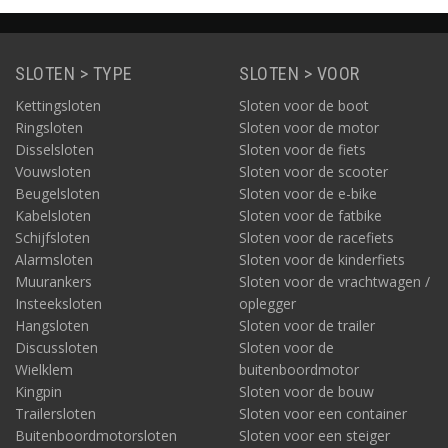
SLOTEN > TYPE
SLOTEN > VOOR
Kettingsloten
Sloten voor de boot
Ringsloten
Sloten voor de motor
Disselsloten
Sloten voor de fiets
Vouwsloten
Sloten voor de scooter
Beugelsloten
Sloten voor de e-bike
Kabelsloten
Sloten voor de fatbike
Schijfsloten
Sloten voor de racefiets
Alarmsloten
Sloten voor de kinderfiets
Muurankers
Sloten voor de vrachtwagen /
Insteeksloten
oplegger
Hangsloten
Sloten voor de trailer
Discussloten
Sloten voor de
Wielklem
buitenboordmotor
Kingpin
Sloten voor de bouw
Trailersloten
Sloten voor een container
Buitenboordmotorsloten
Sloten voor een steiger