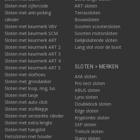
Sloten met cijfercode
ART-sloten
Sloten met anti-picking
Terrassloten
cilinder
Bouwsloten
Sloten met keurmerk VBV
Soorten scootersloten
Sloten met keurmerk SCM
Soorten motorsloten
Sloten met keurmerk ART
Gelijksluitende sloten
Sloten met keurmerk ART 2
Lang slot voor de boot
Sloten met keurmerk ART 3
Sloten met keurmerk ART 4
SLOTEN > MERKEN
Sloten met keurmerk ART 5
Sloten met slothoes
AXA sloten
Sloten met grondanker
Pro-tect sloten
Sloten met loop, ring, lus
ABUS sloten
Sloten met tasje
Lynx sloten
Sloten met auto-click
Doublelock sloten
Sloten met stofklepje
Edge sloten
Sloten met versterkte cilinder
Kryptonite sloten
Sloten met extra lengte
SXP sloten
Sloten met hangslot
Trelock sloten
Fietssloten met houder
Starry sloten