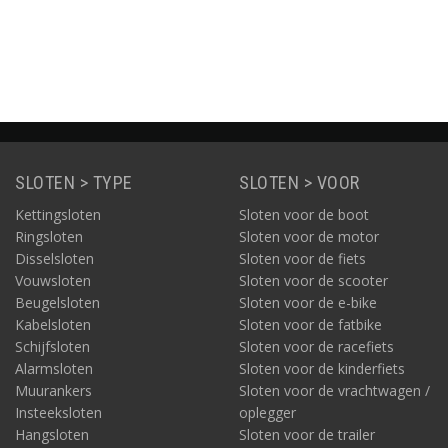
Informatie
Informatie
Informatie
SLOTEN > TYPE
SLOTEN > VOOR
Kettingsloten
Sloten voor de boot
Ringsloten
Sloten voor de motor
Disselsloten
Sloten voor de fiets
Vouwsloten
Sloten voor de scooter
Beugelsloten
Sloten voor de e-bike
Kabelsloten
Sloten voor de fatbike
Schijfsloten
Sloten voor de racefiets
Alarmsloten
Sloten voor de kinderfiets
Muurankers
Sloten voor de vrachtwagen /
Insteeksloten
oplegger
Hangsloten
Sloten voor de trailer