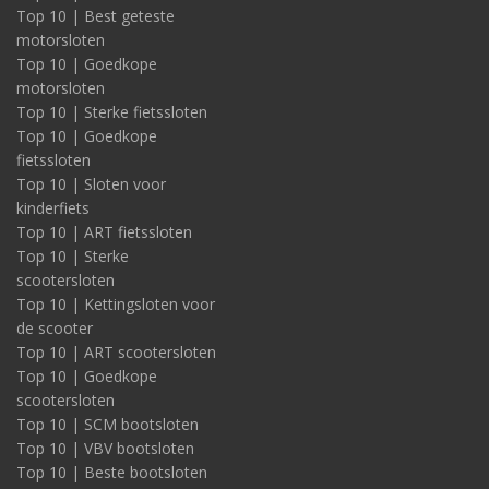
Top 10 | Best geteste
motorsloten
Top 10 | Goedkope
motorsloten
Top 10 | Sterke fietssloten
Top 10 | Goedkope
fietssloten
Top 10 | Sloten voor
kinderfiets
Top 10 | ART fietssloten
Top 10 | Sterke
scootersloten
Top 10 | Kettingsloten voor
de scooter
Top 10 | ART scootersloten
Top 10 | Goedkope
scootersloten
Top 10 | SCM bootsloten
Top 10 | VBV bootsloten
Top 10 | Beste bootsloten