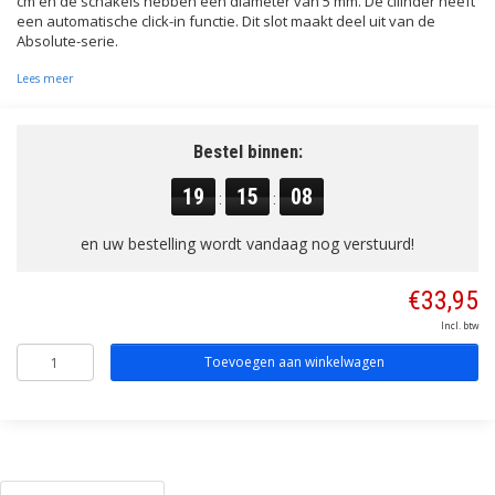
cm en de schakels hebben een diameter van 5 mm. De cilinder heeft
een automatische click-in functie. Dit slot maakt deel uit van de
Absolute-serie.
Lees meer
Bestel binnen:
19
15
07
:
:
en uw bestelling wordt vandaag nog verstuurd!
€33,95
Incl. btw
Toevoegen aan winkelwagen