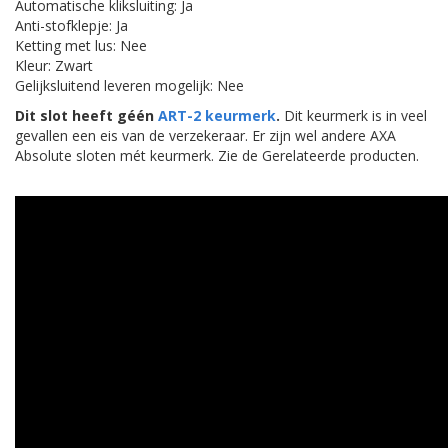
Automatische kliksluiting: Ja
Anti-stofklepje: Ja
Ketting met lus: Nee
Kleur: Zwart
Gelijksluitend leveren mogelijk: Nee
Dit slot heeft géén
ART-2 keurmerk
.
Dit keurmerk is in veel
gevallen een eis van de verzekeraar. Er zijn wel andere AXA
Absolute sloten mét keurmerk. Zie de Gerelateerde producten.