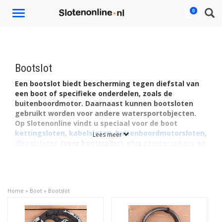
Toggle
0
navigation
Bootslot
Een bootslot biedt bescherming tegen diefstal van
een boot of specifieke onderdelen, zoals de
buitenboordmotor. Daarnaast kunnen bootsloten
gebruikt worden voor andere watersportobjecten.
Op Slotenonline vindt u speciaal voor de boot
kettingsloten
,
kabelsloten
,
buitenboordmotorsloten
,
Lees meer
disselsloten
(voor boottrailer), plus
steigerankers
en
accessoires voor bij een bootslot
.
Sommige sloten zijn uitermate geschikt om te combineren
met een ander slot. Bijvoorbeeld een kettingslot met een
buitenboordmotorslot of een kabelslot met een grondanker
Home
»
Boot
»
Bootslot
(steigeranker). Vaak zit de kracht van een goede beveiliging
in het toepassen van meerdere sloten met elk hun eigen
kwaliteiten.