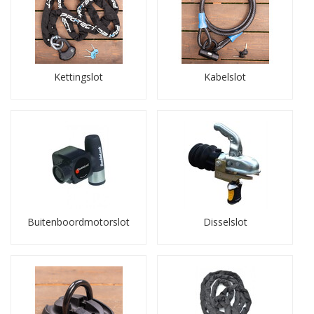
SCM bootsloten | topmerken
Wilt u uw boot kunnen verzekeren, dan eist de verzekeraar
doorgaans een bootslot met het
SCM keurmerk
. Afhankelijk
van de polis worden ook
ART-4
en
ART-5
kettingsloten
toegestaan. Stichting VbV heeft voor het Keurmerk
Kettingslot
Kabelslot
Vaartuigbeveiliging een lijst vrijgegeven voor toegestane
sloten. Verzekeraars verwijzen daar veelal naar in hun
polisvoorwaarden. Slotenonline verkoopt veel sloten die
SCM of ART 4 of ART-5 goedgekeurd zijn van merken
als
Doublelock
,
PowerLock
,
ABUS
en
Pro-tect
.
Combineren van meerdere soorten bootsloten
Sommige sloten zijn bij uitstek handig om te combineren.
Het bekendste voorbeeld is het steigeranker,
waardoorheen een kettingslot of kabelslot gaat, in
Buitenboordmotorslot
Disselslot
verbinding met de boot.
Ook het gebruik van zowel een kettingslot of
kabelslot als ook een slot voor de buitenboordmotor
komt veel voor.
In het laatste geval is zowel de
buitenboordmotor gericht beschermd, als ook de rest van