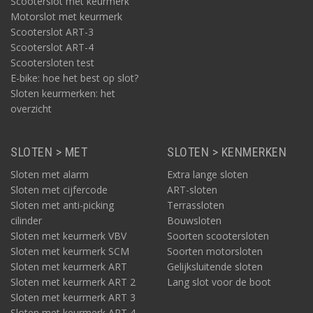
Scooterslot met keurmerk
Motorslot met keurmerk
Scooterslot ART-3
Een groot voordeel van een kabelslot voor het vastleggen
Scooterslot ART-4
van de boot, is de flexibiliteit ervan, en de indien nodig ultra
Scootersloten test
lange lengte. Een ander voordeel is dat een gecoate kabel
E-bike: hoe het best op slot?
geen kans op krassen of deukjes aan of in het lak van de
Sloten keurmerken: het
boot geeft.
overzicht
Beter gebruikt u het echter wel samen met een
ander slot, want een kabel is doorgaans niet zo
sterk als bijvoorbeeld een dikke metalen ketting.
Een
SLOTEN > MET
SLOTEN > KENMERKEN
buigzaam, meterslang kabelslot voor de boot kopen? Ook
Sloten met alarm
Extra lange sloten
daarvoor bent u welkom in deze webshop. Onze tip is om
Sloten met cijfercode
ART-sloten
dan één van de kwalitatief beste kabelsloten voor de boot
Sloten met anti-picking
Terrassloten
te kopen, zoals van het merk DoubleLock. Deze zijn
speciaal voor maritieme doeleinden gemaakt, en zijn met
cilinder
Bouwsloten
ook lusbaar met behulp van de grote ogen. Zo zijn ze alvast
Sloten met keurmerk VBV
Soorten scootersloten
klaar voor het gebruik met een hangslot of beugelslot.
Sloten met keurmerk SCM
Soorten motorsloten
Sloten met keurmerk ART
Gelijksluitende sloten
Sloten met keurmerk ART 2
Lang slot voor de boot
Disselslot voor de boot
Sloten met keurmerk ART 3
Een boot beveiligen die in het water ligt? Of de boot op een
Sloten met keurmerk ART 4