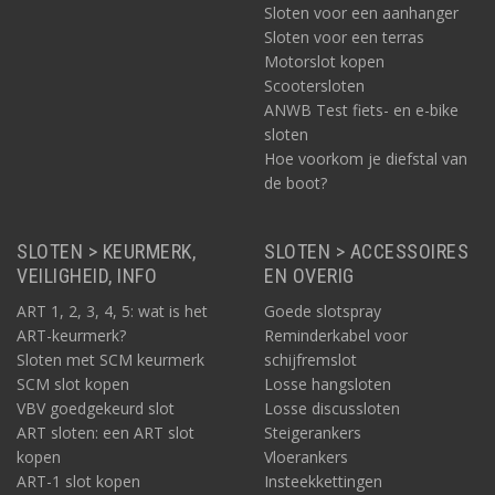
Sloten voor een aanhanger
steiger of andere plek aan de kade.
Sloten voor een terras
Motorslot kopen
Kettingslot voor de boot
Scootersloten
ANWB Test fiets- en e-bike
sloten
Hoe voorkom je diefstal van
de boot?
SLOTEN > KEURMERK,
SLOTEN > ACCESSOIRES
VEILIGHEID, INFO
EN OVERIG
ART 1, 2, 3, 4, 5: wat is het
Goede slotspray
ART-keurmerk?
Reminderkabel voor
Sloten met SCM keurmerk
schijfremslot
SCM slot kopen
Losse hangsloten
VBV goedgekeurd slot
Een veelgebruikt soort bootslot is het kettingslot. Vaak in
Losse discussloten
combinatie met het buitenboordmotorslot, maar ook
ART sloten: een ART slot
Steigerankers
opzichzelfstaand. Het kettingslot is relatief zwaar, zeker bij
kopen
Vloerankers
de al gauw gewenste schakeldiameter van minimaal zo’n 10
ART-1 slot kopen
Insteekkettingen