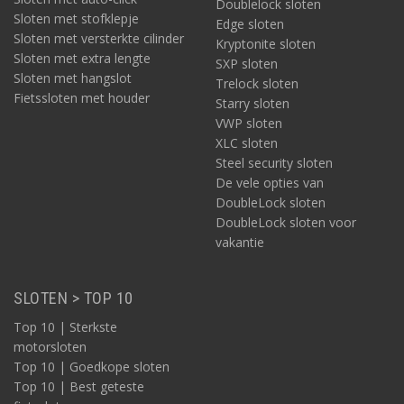
Doublelock sloten
Sloten met stofklepje
Edge sloten
Sloten met versterkte cilinder
Kryptonite sloten
Sloten met extra lengte
SXP sloten
Sloten met hangslot
Trelock sloten
Fietssloten met houder
Starry sloten
VWP sloten
XLC sloten
Steel security sloten
De vele opties van
DoubleLock sloten
DoubleLock sloten voor
vakantie
SLOTEN > TOP 10
Top 10 | Sterkste
motorsloten
Top 10 | Goedkope sloten
Top 10 | Best geteste