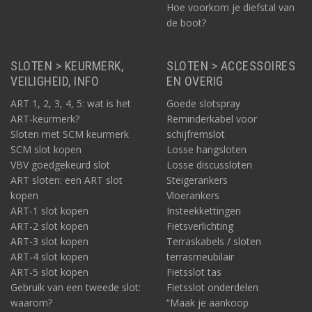
Hoe voorkom je diefstal van
de boot?
SLOTEN > KEURMERK,
SLOTEN > ACCESSOIRES
VEILIGHEID, INFO
EN OVERIG
ART 1, 2, 3, 4, 5: wat is het
Goede slotspray
ART-keurmerk?
Reminderkabel voor
Sloten met SCM keurmerk
schijfremslot
SCM slot kopen
Losse hangsloten
VBV goedgekeurd slot
Losse discussloten
ART sloten: een ART slot
Steigerankers
kopen
Vloerankers
ART-1 slot kopen
Insteekkettingen
ART-2 slot kopen
Fietsverlichting
ART-3 slot kopen
Terraskabels / sloten
ART-4 slot kopen
terrasmeubilair
ART-5 slot kopen
Fietsslot tas
Gebruik van een tweede slot:
Fietsslot onderdelen
waarom?
“Maak je aankoop