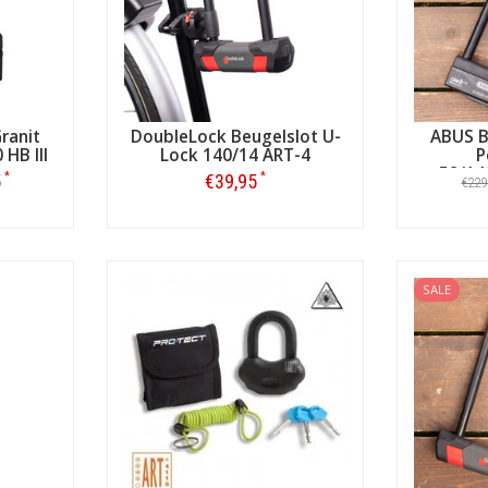
ranit
DoubleLock Beugelslot U-
ABUS B
HB III
Lock 140/14 ART-4
P
58/14
*
*
5
€39,95
€229
Bestellen
SALE