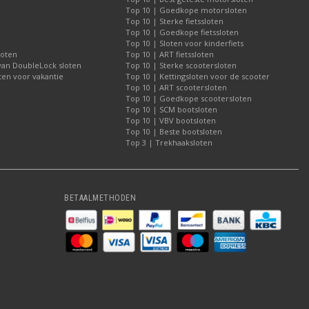
Top 10 | Goedkope motorsloten
Top 10 | Sterke fietssloten
Top 10 | Goedkope fietssloten
Top 10 | Sloten voor kinderfiets
loten
Top 10 | ART fietssloten
 van DoubleLock sloten
Top 10 | Sterke scootersloten
ten voor vakantie
Top 10 | Kettingsloten voor de scooter
Top 10 | ART scootersloten
Top 10 | Goedkope scootersloten
Top 10 | SCM bootsloten
Top 10 | VBV bootsloten
Top 10 | Beste bootsloten
Top 3 | Trekhaaksloten
BETAALMETHODEN