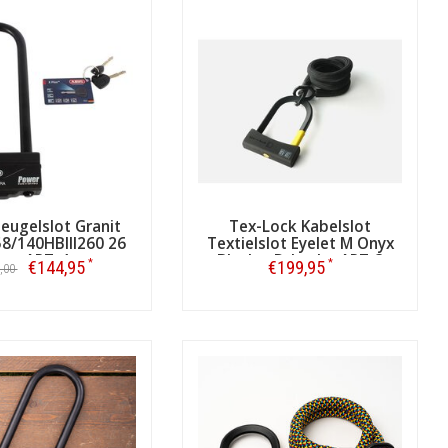
afhangen van onder meer: de
rgrendeling, wel of geen framehouder,
e beugelsloten hebben een coating ter
ursmerk. Voor alle beugelsloten geldt
ting:
eugelslot Granit
Tex-Lock Kabelslot
8/140HBIII260 26
Textielslot Eyelet M Onyx
cm ART-4
Black + D-Lock - ART-3
*
*
€144,95
€199,95
,00
Bestellen
Bestellen