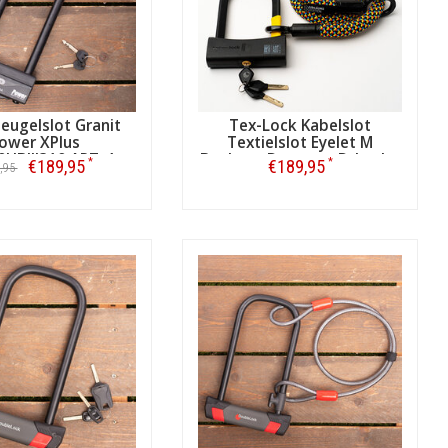
eugelslot Granit
Tex-Lock Kabelslot
ower XPlus
Textielslot Eyelet M
0HBIII310 ART-4
Bauhaus Dessau + D-Lock -
*
*
€189,95
€189,95
,95
ART-3
Bestellen
Bestellen