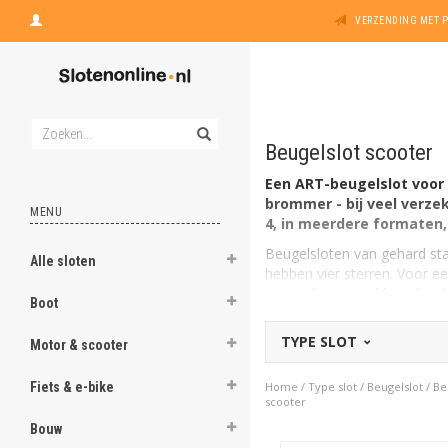
VERZENDING MET 
Beugelslot scooter
Een ART-beugelslot voor 
brommer - bij veel verze
MENU
4, in meerdere formaten, 
Beugelsloten van gehard st
Alle sloten
hebben vier sterren. Voor e
(ruimschoots) voldoende. Ch
Boot
aan een dunnere spijl of paa
TYPE SLOT
"Waarom een beugelslot 
Motor & scooter
Een beugelslot weegt gemidd
Wel is het met een beugelsl
Fiets & e-bike
Home
/
Type slot
/
Beugelslot
/
Be
kettingslot is wat dat betr
scooter
bijvoorbeeld zowel een beug
Bouw
beschikken over twee speciali