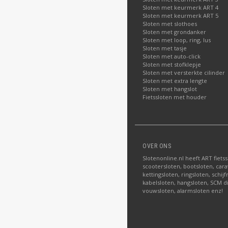
Sloten met keurmerk ART 4
Sloten met keurmerk ART 5
Sloten met slothoes
Sloten met grondanker
Sloten met loop, ring, lus
Sloten met tasje
Sloten met auto-click
Sloten met stofklepje
Sloten met versterkte cilinder
Sloten met extra lengte
Sloten met hangslot
Fietssloten met houder
OVER ONS
Slotenonline.nl heeft ART fiets
scootersloten, bootsloten, carav
kettingsloten, ringsloten, schij
kabelsloten, hangsloten, SCM di
vouwsloten, alarmsloten enz!