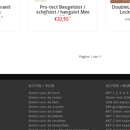
ranit
Pro-tect Beugelslot /
DoubleL
s
schijfslot / hangslot Mini
Lock
6 cm
ART-4
*
*
5
€32,95
€5
Bestellen
Pagina 1 van 1
SLOTEN > VOOR
SLOTEN > KEUR
Sloten voor de boot
ART 1, 2, 3, 4, 
Sloten voor de motor
Sloten met SC
Sloten voor de fiets
SCM slot kopen
Sloten voor de scooter
VBV goedgekeur
Sloten voor de e-bike
ART sloten: een
Sloten voor de fatbike
ART-1 slot kop
Sloten voor de racefiets
ART-2 slot kop
Sloten voor de kinderfiets
ART-3 slot kop
Sloten voor de vrachtwagen / oplegger
ART-4 slot kop