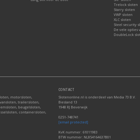
Trelock sloten
Starry sloten
VWP sloten
XLC sloten
Steel security s
De vele opties
DoubleLock slo
CONTACT
sloten, motorsloten,
Slotenonline.nl is onderdeel van Media 73 B.V.
ansloten, trailersloten,
Biesland 13
fremsloten, beugelsloten,
1948 RJ Beverwijk
sselsloten, containersloten,
0251-748741
[email protected]
KvK nummer: 61011983
BTW nummer: NL854164637B01