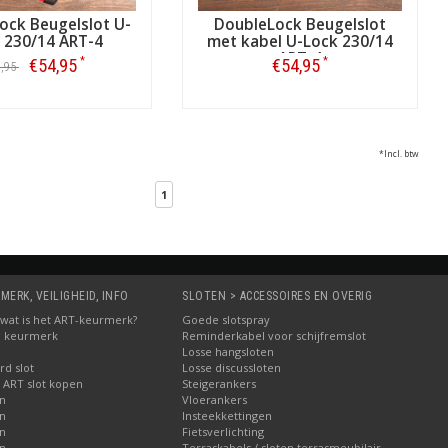
ock Beugelslot U-
DoubleLock Beugelslot
 230/14 ART-4
met kabel U-Lock 230/14
ART-4
*
*
€54,95
€54,95
9,95
Bestellen
Bestellen
*Incl. btw
1
MERK, VEILIGHEID, INFO
SLOTEN > ACCESSOIRES EN OVERIG
5: wat is het ART-keurmerk?
Goede slotspray
M keurmerk
Reminderkabel voor schijfremslot
Losse hangsloten
d slot
Losse discussloten
 ART slot kopen
Steigerankers
en
Vloerankers
en
Insteekkettingen
en
Fietsverlichting
en
Terraskabels / sloten terrasmeubilair