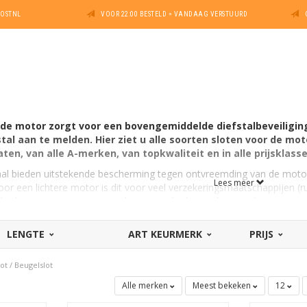
POSTNL
VOOR 22:00 BESTELD = VANDAAG VERSTUURD
de motor zorgt voor een bovengemiddelde diefstalbeveiliging.
tal aan te melden. Hier ziet u
alle soorten sloten voor de mot
en, van alle A-merken, van topkwaliteit en in alle prijsklasse
aal bieden uitstekende bescherming tegen ontvreemding van de moto
Lees meer
voor een lichtere motor is dit voor veel verzekeringsmaatschappijen
slot kunt u uw gemotoriseerde tweewieler bovendien op slot zetten aa
voor mijn motor?"
LENGTE
ART KEURMERK
PRIJS
eld minder dan een kettingslot en is dankzij de vaste vorm en sluitko
t in de meeste gevallen lastiger om uw motor op slot te zetten aan d
ee kunt u nog makkelijker voorkomen dat dieven uw motor inladen. K
ot
/
Beugelslot
 Dan benut u bovendien de voordelen van twéé sloten tegelijk: 1) een
Alle merken
Meest bekeken
12
et méér tijd tot zijn of haar beschikking hebben, evenals 'zin' in een fl