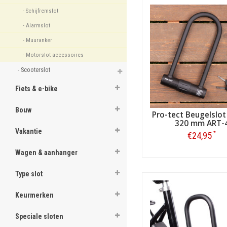
Een beugelslot voor de 
- Schijfremslot 
(zoals binnenmaat en diamet
versterkte cilinder, het aan
- Alarmslot 
van het lak. Verder kunt u na
- Muuranker 
sterk zijn en lang meegaan
- Motorslot accessoires 
Andere soorten motorsl
Zie, indien gewenst, eveneen
- Scooterslot 
Kettingslot voor de m
Fiets & e-bike
Schijfremslot voor d
Alarmslot voor de mo
Bouw
Pro-tect Beugelslot
320 mm ART-
Zie ook:
muurankers
en
acc
Vakantie
*
€24,95
Wagen & aanhanger
Bestellen
Type slot
Keurmerken
Speciale sloten