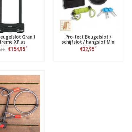
eugelslot Granit
Pro-tect Beugelslot /
treme XPlus
schijfslot / hangslot Mini
80HB260, 26 cm
ART-4
*
*
€154,95
€32,95
,95
Bestellen
Bestellen