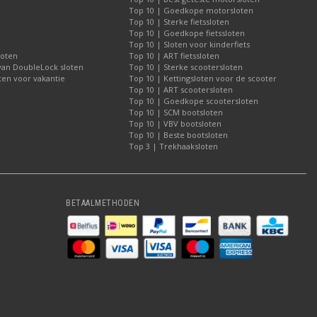
Top 10 | Goedkope motorsloten
Top 10 | Sterke fietssloten
Top 10 | Goedkope fietssloten
Top 10 | Sloten voor kinderfiets
loten
Top 10 | ART fietssloten
 van DoubleLock sloten
Top 10 | Sterke scootersloten
ten voor vakantie
Top 10 | Kettingsloten voor de scooter
Top 10 | ART scootersloten
Top 10 | Goedkope scootersloten
Top 10 | SCM bootsloten
Top 10 | VBV bootsloten
Top 10 | Beste bootsloten
Top 3 | Trekhaaksloten
BETAALMETHODEN