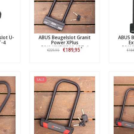
lot U-
ABUS Beugelslot Granit
ABUS B
T-4
Power XPlus
Ex
58/140HBIII310 ART-4
59/1
*
€189,95
€229,95
€184
Bestellen
SALE