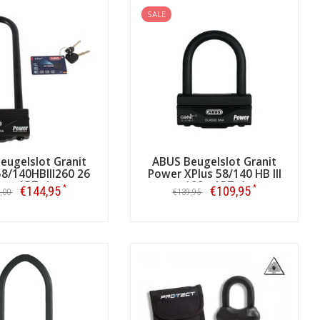
fhangen van onder meer: de afmetingen
SALE
 wel of geen framehouder, wel of geen
ten hebben een coating ter bescherming
 alle beugelsloten geldt overigens dat ze
g:
eugelslot Granit
ABUS Beugelslot Granit
8/140HBIII260 26
Power XPlus 58/140 HB III
cm ART-4
100 - ART-4
*
*
€144,95
€109,95
,00
€139,95
Bestellen
Bestellen