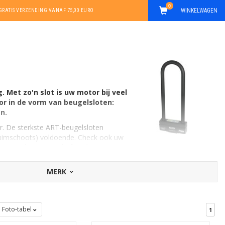
0
WINKELWAGEN
GRATIS VERZENDING VANAF 75,00 EURO
 Met zo'n slot is uw motor bij veel
or in de vorm van beugelsloten:
n.
r. De sterkste ART-beugelsloten
 (ruimschoots) voldoende. Check ook uw
n een dunnere spijl of paal.
MERK
p erg eenvoudig en snel te gebruiken.
e vaste wereld. Een kettingslot is wat
iest u voor bijvoorbeeld zowel een
 dief moet dan beschikken over twee
Foto-tabel
1
inke portie aanvullende stress...