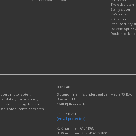
Trelock sloten
Starry sloten
VWP sloten
XLC sloten
Steel security s
De vele opties
DoubleLock slo
CONTACT
sloten, motorsloten,
Slotenonline.nl is onderdeel van Media 73 B.V.
ansloten, trailersloten,
Biesland 13
fremsloten, beugelsloten,
1948 RJ Beverwijk
sselsloten, containersloten,
0251-748741
[email protected]
KvK nummer: 61011983
BTW nummer: NL854164637B01