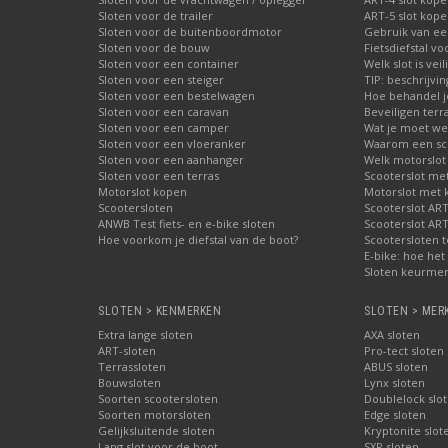
Sloten voor de trailer
ART-5 slot kop
Sloten voor de buitenboordmotor
Gebruik van ee
Sloten voor de bouw
Fietsdiefstal 
Sloten voor een container
Welk slot is veil
Sloten voor een steiger
TIP: beschrijvi
Sloten voor een bestelwagen
Hoe behandel je
Sloten voor een caravan
Beveiligen terr
Sloten voor een camper
Wat je moet wet
Sloten voor een vloeranker
Waarom een schi
Sloten voor een aanhanger
Welk motorslot
Sloten voor een terras
Scooterslot me
Motorslot kopen
Motorslot met
Scootersloten
Scooterslot ART
ANWB Test fiets- en e-bike sloten
Scooterslot ART
Hoe voorkom je diefstal van de boot?
Scootersloten t
E-bike: hoe het 
Sloten keurmer
SLOTEN > KENMERKEN
SLOTEN > MER
Extra lange sloten
AXA sloten
ART-sloten
Pro-tect sloten
Terrassloten
ABUS sloten
Bouwsloten
Lynx sloten
Soorten scootersloten
Doublelock slo
Soorten motorsloten
Edge sloten
Gelijksluitende sloten
Kryptonite slot
Lang slot voor de boot
SXP sloten