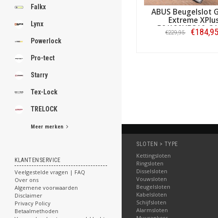
Falkx
ABUS Beugelslot G
Extreme XPlu
Lynx
59/180HB310, 3
€184,9
€229,95
Powerlock
Bestellen
Pro-tect
Starry
Tex-Lock
TRELOCK
Meer merken
SLOTEN > TYPE
Kettingsloten
KLANTENSERVICE
Ringsloten
Disselsloten
Veelgestelde vragen | FAQ
Vouwsloten
Over ons
Beugelsloten
Algemene voorwaarden
Kabelsloten
Disclaimer
Schijfsloten
Privacy Policy
Alarmsloten
Betaalmethoden
Muurankers