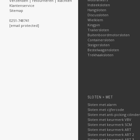
Verzenden | retourneren | klachten
Insteeksloten
Klantenservice
Hangsloten
Sitemap
Discussloten
Wielklem
0251-748741
Kingpin
[email protected]
Trailersloten
Buitenboordmotorsloten
Containersloten
Steigersloten
Bestelwagensloten
Trekhaaksloten
SLOTEN > MET
Sloten met alarm
Sloten met cijfercode
Sloten met anti-picking cilinder
Sloten met keurmerk VBV
Sloten met keurmerk SCM
Sloten met keurmerk ART
Sloten met keurmerk ART 2
Sloten met keurmerk ART 3