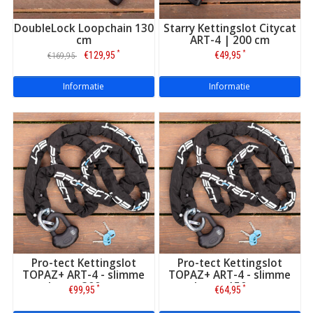
DoubleLock Loopchain 130
Starry Kettingslot Citycat
cm
ART-4 | 200 cm
*
*
€129,95
€49,95
€169,95
Informatie
Informatie
Pro-tect Kettingslot
Pro-tect Kettingslot
TOPAZ+ ART-4 - slimme
TOPAZ+ ART-4 - slimme
loop - 300 cm
loop - 150 cm
*
*
€99,95
€64,95