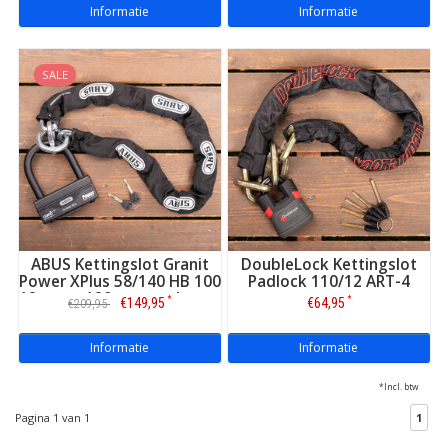
Informatie
Informatie
SALE
ABUS Kettingslot Granit
DoubleLock Kettingslot
Power XPlus 58/140 HB 100
Padlock 110/12 ART-4
12 mm x 120 cm met loop -
*
*
€149,95
€64,95
€209,95
ART-4
Informatie
Informatie
*Incl. btw
Pagina 1 van 1
1