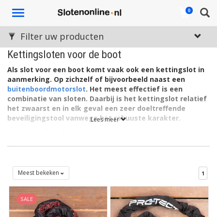
Toggle
0
navigation
Filter uw producten
Kettingsloten voor de boot
Als slot voor een boot komt vaak ook een kettingslot in
aanmerking. Op zichzelf of bijvoorbeeld naast een
buitenboordmotorslot
. Het meest effectief is een
combinatie van sloten. Daarbij is het kettingslot relatief
het zwaarst en in elk geval een zeer doeltreffende
beveiligingstool vanwege het robuuste karakter.
Lees meer
Met een voldoende lang kettingslot is uw boot te beveiligen
tegen diefstal door deze te verankeren. Ofwel: door gebruik te
maken van een steigeranker of
vloeranker
. Voor andere
doeleinden ook wel muuranker genoemd.
Meest bekeken
1
Twee bootsloten
Een van de redenen waarom dieven het liefst (sterke)
kettingsloten mijden, is dat voor het forceren ervan luidruchtige
SALE
apparatuur benodigd is. Veel geluid trekt immers de aandacht.
Bovendien kost het doorbreken van een kettingslot, áls het al