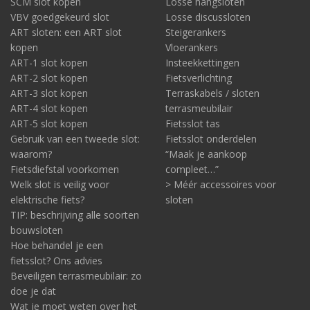
SCM slot kopen
Losse hangsloten
VBV goedgekeurd slot
Losse discussloten
ART sloten: een ART slot
Steigerankers
kopen
Vloerankers
ART-1 slot kopen
Insteekkettingen
ART-2 slot kopen
Fietsverlichting
ART-3 slot kopen
Terraskabels / sloten
ART-4 slot kopen
terrasmeubilair
ART-5 slot kopen
Fietsslot tas
Gebruik van een tweede slot:
Fietsslot onderdelen
waarom?
“Maak je aankoop
Fietsdiefstal voorkomen
compleet…”
Welk slot is veilig voor
> Méér accessoires voor
elektrische fiets?
sloten
TIP: beschrijving alle soorten
bouwsloten
Hoe behandel je een
fietsslot? Ons advies
Beveiligen terrasmeubilair: zo
doe je dat
Wat je moet weten over het