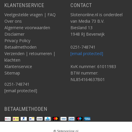
KLANTENSERVICE
CONTACT
Veelgestelde vragen | FAQ
Slotenonline.nl is onderdeel
Over ons
van Media 73 B.V.
Algemene voorwaarden
Biesland 13
Disclaimer
1948 RJ Beverwijk
Privacy Policy
Betaalmethoden
0251-748741
Verzenden | retourneren |
[email protected]
klachten
Klantenservice
KvK nummer: 61011983
Sitemap
BTW nummer:
NL854164637B01
0251-748741
[email protected]
BETAALMETHODEN
© Slotenonline.nl