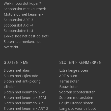
Welk motorslot kopen?
Scooterslot met keurmerk
Motorslot met keurmerk
Scooterslot ART-3
Scooterslot ART-4
Scootersloten test
E-bike: hoe het best op slot?
Sloten keurmerken: het
overzicht
SLOTEN > MET
SLOTEN > KENMERKEN
Sloten met alarm
Extra lange sloten
Sloten met cijfercode
ART-sloten
Sloten met anti-picking
Terrassloten
cilinder
Bouwsloten
Sloten met keurmerk VBV
Soorten scootersloten
Sloten met keurmerk SCM
Soorten motorsloten
Sloten met keurmerk ART
Gelijksluitende sloten
Sloten met keurmerk ART 2
Lang slot voor de boot