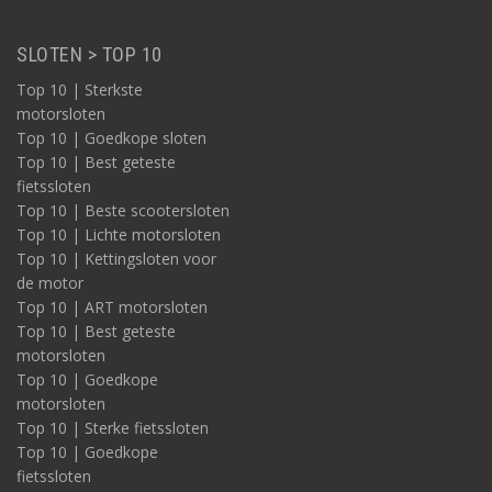
SLOTEN > TOP 10
Top 10 | Sterkste
motorsloten
Top 10 | Goedkope sloten
Top 10 | Best geteste
fietssloten
Top 10 | Beste scootersloten
Top 10 | Lichte motorsloten
Top 10 | Kettingsloten voor
de motor
Top 10 | ART motorsloten
Top 10 | Best geteste
motorsloten
Top 10 | Goedkope
motorsloten
Top 10 | Sterke fietssloten
Top 10 | Goedkope
fietssloten