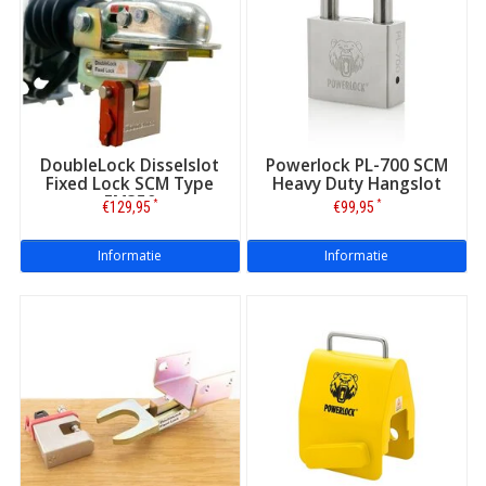
DoubleLock Disselslot
Powerlock PL-700 SCM
Fixed Lock SCM Type
Heavy Duty Hangslot
EM350
*
*
€129,95
€99,95
Informatie
Informatie