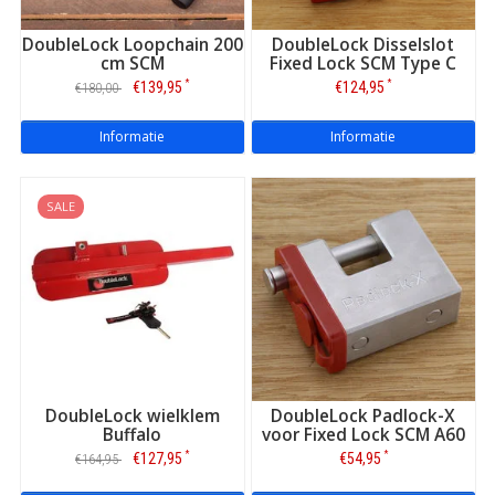
DoubleLock Loopchain 200
DoubleLock Disselslot
cm SCM
Fixed Lock SCM Type C
*
*
€139,95
€124,95
€180,00
Informatie
Informatie
SALE
DoubleLock wielklem
DoubleLock Padlock-X
Buffalo
voor Fixed Lock SCM A60
*
*
€127,95
€54,95
€164,95