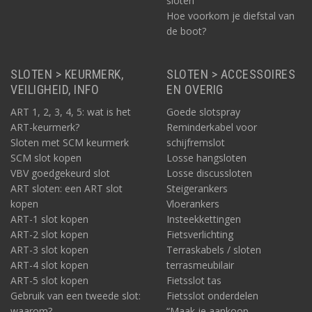
sloten
Hoe voorkom je diefstal van
de boot?
SLOTEN > KEURMERK,
SLOTEN > ACCESSOIRES
VEILIGHEID, INFO
EN OVERIG
ART 1, 2, 3, 4, 5: wat is het
Goede slotspray
ART-keurmerk?
Reminderkabel voor
Sloten met SCM keurmerk
schijfremslot
SCM slot kopen
Losse hangsloten
VBV goedgekeurd slot
Losse discussloten
ART sloten: een ART slot
Steigerankers
kopen
Vloerankers
ART-1 slot kopen
Insteekkettingen
ART-2 slot kopen
Fietsverlichting
ART-3 slot kopen
Terraskabels / sloten
ART-4 slot kopen
terrasmeubilair
ART-5 slot kopen
Fietsslot tas
Gebruik van een tweede slot:
Fietsslot onderdelen
waarom?
“Maak je aankoop