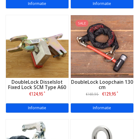
Informatie
Informatie
SALE
DoubleLock Disselslot
DoubleLock Loopchain 130
Fixed Lock SCM Type A60
cm
*
*
€124,95
€129,95
€169,95
Informatie
Informatie