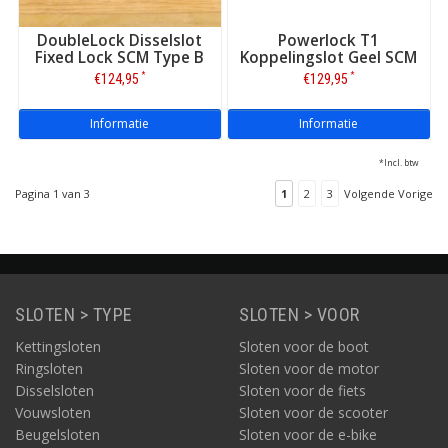
DoubleLock Disselslot
Powerlock T1
Fixed Lock SCM Type B
Koppelingslot Geel SCM
*
*
€124,95
€129,95
Informatie
Informatie
*Incl. btw
Pagina 1 van 3
1
2
3
Volgende Vorige
SLOTEN > TYPE
SLOTEN > VOOR
Kettingsloten
Sloten voor de boot
Ringsloten
Sloten voor de motor
Disselsloten
Sloten voor de fiets
Vouwsloten
Sloten voor de scooter
Beugelsloten
Sloten voor de e-bike