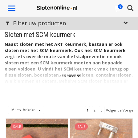
Toggle
0
navigation
Filter uw producten
Sloten met SCM keurmerk
Naast sloten met het ART keurmerk, bestaan er ook
sloten met het SCM keurmerk. Ook het SCM keurmerk
zegt iets over de mate van diefstalpreventie en ook
sloten met een SCM keurmerk moeten aan bepaalde
eisen voldoen. U vindt het SCM keurmerk vaak terug op
disselsloten, bootsloten, caravansloten, containersloten,
Lees meer
wielklemmen et cetera. Behalve SCM sloten bestaan er
ook SCM beveiligingssystemen (met alarm), die u
bijvoorbeeld laat inbouwen in een voertuig.
De afkorting SCM staat voor Stichting Certificering
Motorrijtuigbeveiliging. Aan een SCM gekeurd slot worden
Meest bekeken
1
2
3
Volgende Vorige
uiteraard bepaalde eisen gesteld. Het keurmerk kent, net als het
ART keurmerk, verschillende veiligheidsklassen. Bij de klasse
SALE
SALE
‘standaard’ geldt dat een slot minimaal 3 minuten bestand moet
zijn tegen openbreken. Bij de klasse ‘zwaar’ geldt een minimum