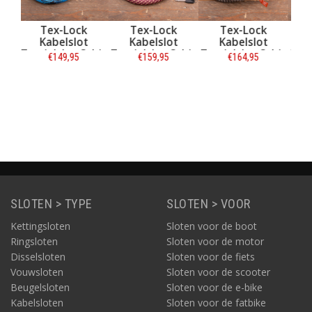
k
Tex-Lock
Tex-Lock
Tex-Lock
AB
t
Kabelslot
Kabelslot
Kabelslot
rbit
Textielslot Orbit
Textielslot Orbit
Textielslot Orbit
€159,95
€164,95
€164,95
auw
Chateau Red 120
Electric Grey 120
M 120 cm Zwart -
T-2
cm - ART-2
cm - ART-2
ART-2
Informatie
Informatie
Informatie
SLOTEN > TYPE
SLOTEN > VOOR
Kettingsloten
Sloten voor de boot
Ringsloten
Sloten voor de motor
Disselsloten
Sloten voor de fiets
Vouwsloten
Sloten voor de scooter
Beugelsloten
Sloten voor de e-bike
Kabelsloten
Sloten voor de fatbike