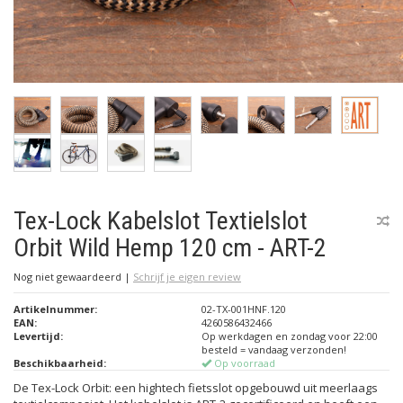
Tex-Lock Kabelslot Textielslot
Orbit Wild Hemp 120 cm - ART-2
Nog niet gewaardeerd
|
Schrijf je eigen review
Artikelnummer:
02-TX-001HNF.120
EAN:
4260586432466
Levertijd:
Op werkdagen en zondag voor 22:00
besteld = vandaag verzonden!
Beschikbaarheid:
Op voorraad
De Tex-Lock Orbit: een hightech fietsslot opgebouwd uit meerlaags