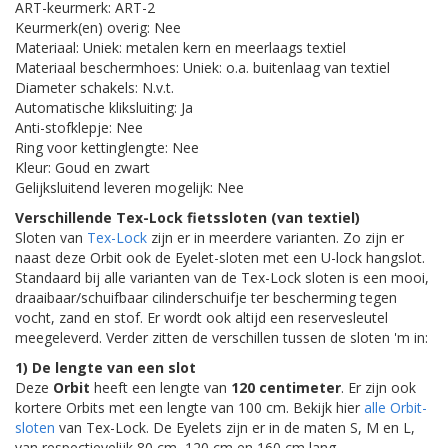
ART-keurmerk: ART-2
Keurmerk(en) overig: Nee
Materiaal: Uniek: metalen kern en meerlaags textiel
Materiaal beschermhoes: Uniek: o.a. buitenlaag van textiel
Diameter schakels: N.v.t.
Automatische kliksluiting: Ja
Anti-stofklepje: Nee
Ring voor kettinglengte: Nee
Kleur: Goud en zwart
Gelijksluitend leveren mogelijk: Nee
Verschillende Tex-Lock fietssloten (van textiel)
Sloten van
Tex-Lock
zijn er in meerdere varianten. Zo zijn er
naast deze Orbit ook de Eyelet-sloten met een U-lock hangslot.
Standaard bij alle varianten van de Tex-Lock sloten is een mooi,
draaibaar/schuifbaar cilinderschuifje ter bescherming tegen
vocht, zand en stof. Er wordt ook altijd een reservesleutel
meegeleverd. Verder zitten de verschillen tussen de sloten 'm in:
1) De lengte van een slot
Deze
Orbit
heeft een lengte van
120 centimeter
. Er zijn ook
kortere Orbits met een lengte van 100 cm. Bekijk hier
alle Orbit-
sloten
van Tex-Lock. De Eyelets zijn er in de maten S, M en L,
van respectievelijk 80 cm, 120 cm en 160 cm lang.