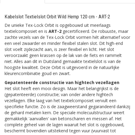
Kabelslot Textielslot Orbit Wild Hemp 120 cm - ART-2
De unieke Tex-Lock Orbit is opgebouwd uit meerlaags
textielcomposiet en is
ART-2
gecertificeerd. De robuuste, maar
zachte vezels van de Tex-Lock Orbit vormen hét alternatief voor
een veel zwaarder en minder flexibel stalen slot. Dit high-end
slot voelt zijdezacht aan, is zeer flexibel en licht. Het slot
veroorzaakt geen krassen op de lak van de fiets en rammelt
niet. Alles aan dit in Duitsland gemaakte textielslot is van de
hoogste kwaliteit. Deze Orbit is uitgevoerd in de natuurlijke
kleurencombinatie goud en zwart.
Gepatenteerde constructie van hightech vezellagen
Het slot heeft een mooi design. Maar het belangrijkst is de
(gepatenteerde) constructie; van onder andere hightech
vezellagen. Elke laag van het textielcomposiet vervult een
specifieke functie. Zo is de zaagweerstand gegarandeerd dankzij
de gehard metalen kern. De speciale molecuulstructuur weert
gemakkelijk 'aanvallen' van betonscharen en messen af. Het
complete geheel van de lagen waaruit het slot is opgebouwd,
beschermt bovendien uitstekend tegen vuur (vuurvast tot