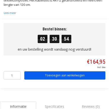
textielcomposiet. Het kabelslot is ART-2 gecertificeerd en heeft een
lengte van 120 cm.
Lees meer
Bestel binnen:
02
30
54
:
:
en uw bestelling wordt vandaag nog verstuurd!
€164,95
Incl. btw
Toevoegen aan winkelwagen
Informatie
Specificaties
Reviews (0)