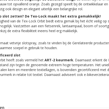
lauw tot opvallend oranje. Zoals gezegd speelt bij de ontwikkelaar en
zig ook design en elegant uiterlijk een belangrijke rol.
 op slot zetten? De Tex-Lock maakt het extra gemakkelijk!
gheid van de Tex-Lock Orbit biedt extra gemak bij het écht veilig op 
jn mogelijk. Vastzetten aan een fietsenrek, lantaarnpaal, boom of soortg
zij de extra flexibiliteit ineens heel erg makkelijk.
maat vetvrije slotspray, zoals te vinden bij de Gerelateerde producten
daarmee soepel in gebruik te houden.
ficeerd slot
Orbit heeft zoals vermeld het
ART-2 keurmerk
. Daarnaast erkent de
estand zijn tegen de genoemde extreem hoge temperaturen. Het unieke 
len kern en meerdere textiellagen, is bovendien gecertificeerd met
eurmerk in relatie tot textiel. Daarnaast adviseert ook e-bikeverzeker
ten