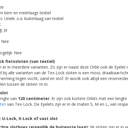
ee
en kern en meerlaags textiel
 Uniek: o.a. buitenlaag van textiel
.
g: Ja
: Nee
ogelijk: Nee
k fietssloten (van textiel)
n er in meerdere varianten. Zo zijn er naast deze Orbit ook de Eyelet
d bij alle varianten van de Tex-Lock sloten is een mooi, draaibaar/sch
scherming tegen vocht, zand en stof. Er wordt ook altijd een reservesl
llen tussen de sloten 'm in:
slot
engte van
120 centimeter
. Er zijn ook kortere Orbits met een lengt
oten
van Tex-Lock. De Eyelets zijn er in de maten S, M en L, van respec
.
 U-Lock, X-Lock of vast slot
chte slothoes (eigenlijk de buitenste laag):
de sloten zijn er in v