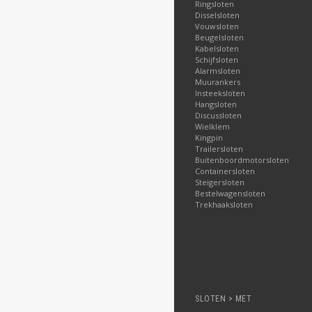
Ringsloten
Disselsloten
Vouwsloten
Beugelsloten
Kabelsloten
Schijfsloten
Alarmsloten
Muurankers
Insteeksloten
Hangsloten
Discussloten
Wielklem
Kingpin
Trailersloten
Buitenboordmotorsloten
Containersloten
Steigersloten
Bestelwagensloten
Trekhaaksloten
SLOTEN > MET