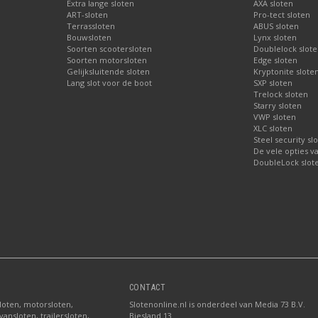
Extra lange sloten
AXA sloten
ART-sloten
Pro-tect sloten
Terrassloten
ABUS sloten
Bouwsloten
Lynx sloten
Soorten scootersloten
Doublelock slote
Soorten motorsloten
Edge sloten
Gelijksluitende sloten
Kryptonite slote
Lang slot voor de boot
SXP sloten
Trelock sloten
Starry sloten
VWP sloten
XLC sloten
Steel security sl
De vele opties v
DoubleLock slote
CONTACT
sloten, motorsloten,
Slotenonline.nl is onderdeel van Media 73 B.V.
ansloten, trailersloten,
Biesland 13