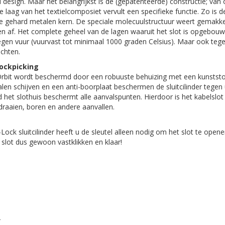
 design. Maar het belangrijkst is de (gepatenteerde) constructie; van
ke laag van het textielcomposiet vervult een specifieke functie. Zo is
e gehard metalen kern. De speciale molecuulstructuur weert gemakkeli
 af. Het complete geheel van de lagen waaruit het slot is opgebou
egen vuur (vuurvast tot minimaal 1000 graden Celsius). Maar ook tege
chten.
ockpicking
 Orbit wordt beschermd door een robuuste behuizing met een kunststo
alen schijven en een anti-boorplaat beschermen de sluitcilinder tegen 
d het slothuis beschermt alle aanvalspunten. Hierdoor is het kabelslo
ndraaien, boren en andere aanvallen.
ock sluitcilinder heeft u de sleutel alleen nodig om het slot te ope
t slot dus gewoon vastklikken en klaar!
2