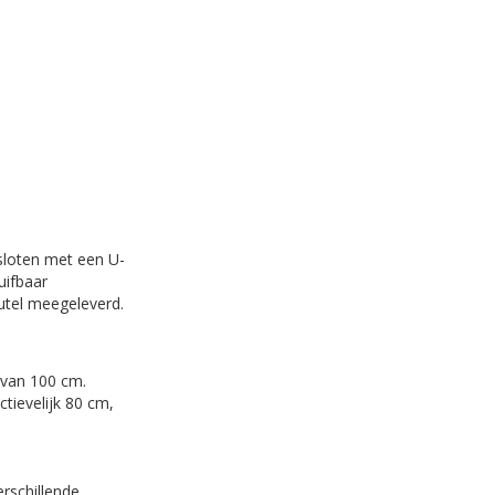
-sloten met een U-
uifbaar
eutel meegeleverd.
e van 100 cm.
tievelijk 80 cm,
erschillende