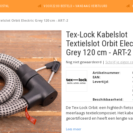
POSTNL
VOOR 22:00 BESTELD = VANDAAG VERSTUURD
elslot Orbit Electric Grey 120 cm - ART-2
Tex-Lock Kabelslot
Textielslot Orbit Elec
Grey 120 cm - ART-2
Nog niet gewaardeerd
|
Schrijf je eigen 
Artikelnummer:
EAN:
Levertijd:
Beschikbaarheid:
De Tex-Lock Orbit: een hightech fiet
meerlaags textielcomposiet. Het kabel
gecertificeerd en heeft een lengte va
Lees meer