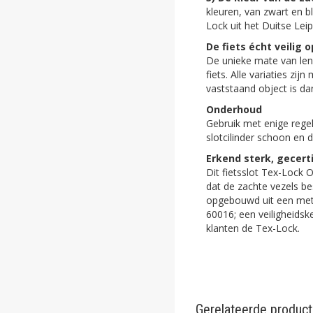
kleuren, van zwart en b
Lock uit het Duitse Leip
De fiets écht veilig
De unieke mate van leni
fiets. Alle variaties zi
vaststaand object is dank
Onderhoud
Gebruik met enige regel
slotcilinder schoon en 
Erkend sterk, gecerti
Dit fietsslot Tex-Lock 
dat de zachte vezels b
opgebouwd uit een meta
60016; een veiligheidsk
klanten de Tex-Lock.
Gerelateerde produc