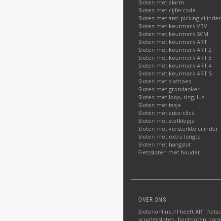
Sloten met alarm
Sloten met cijfercode
Sloten met anti-picking cilinder
Sloten met keurmerk VBV
Sloten met keurmerk SCM
Sloten met keurmerk ART
Sloten met keurmerk ART 2
Sloten met keurmerk ART 3
Sloten met keurmerk ART 4
Sloten met keurmerk ART 5
Sloten met slothoes
Sloten met grondanker
Sloten met loop, ring, lus
Sloten met tasje
Sloten met auto-click
Sloten met stofklepje
Sloten met versterkte cilinder
Sloten met extra lengte
Sloten met hangslot
Fietssloten met houder
OVER ONS
Slotenonline.nl heeft ART fiets
scootersloten, bootsloten, carav