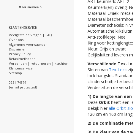
ART-keurmerk: ART-2
Keurmerk(en) overig: N
Meer merken
Materiaal: Uniek: metal
Materiaal beschermhoes:
Diameter schakels: N.v.t
KLANTENSERVICE
Automatische kliksluitin
Veelgestelde vragen | FAQ
Anti-stofklepje: Nee
Over ons
Ring voor kettinglengte
Algemene voorwaarden
Kleur: Grijs en zwart
Disclaimer
Privacy Policy
Gelijksluitend leveren m
Betaalmethoden
Verschillende Tex-Loc
Verzenden | retourneren | klachten
Klantenservice
Sloten van
Tex-Lock
zij
Sitemap
lock hangslot. Standaar
cilinderschuifje ter be
0251-748741
Verder zitten de verschi
[email protected]
1) De lengte van een 
Deze
Orbit
heeft een l
Bekijk hier
alle Orbit-sl
120 cm en 160 cm lang
2) De combinatie met
3) De kleur van de za