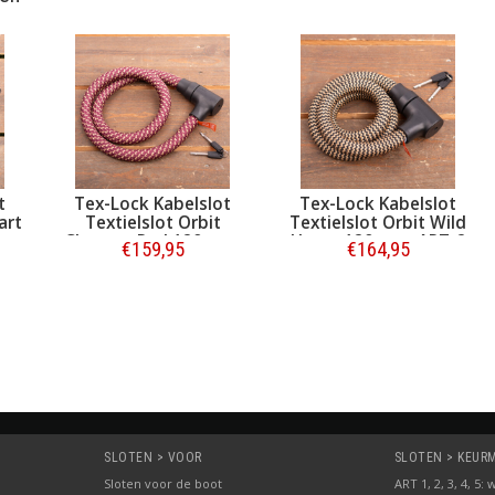
t
Tex-Lock Kabelslot
Tex-Lock Kabelslot
art
Textielslot Orbit
Textielslot Orbit Wild
Chateau Red 120 cm -
Hemp 120 cm - ART-2
€159,95
€164,95
ART-2
Bestellen
Bestellen
SLOTEN > VOOR
SLOTEN > KEURME
Sloten voor de boot
ART 1, 2, 3, 4, 5