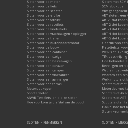
Sloten voor de motor
Sloten met SCM
Sloten voor de fiets
SCM slot kopen
Sloten voor de scooter
VBV goedgekeurd
Sloten voor de e-bike
ART sloten: een 
Sloten voor de fatbike
ART-1 slot kopen
Sloten voor de racefiets
ART-2 slot kopen
Sloten voor de kinderfiets
ART-3 slot kopen
Sloten voor de vrachtwagen / oplegger
ART-4 slot kopen
Sloten voor de trailer
ART-5 slot kopen
Sloten voor de buitenboordmotor
Gebruik van een
Sloten voor de bouw
Fietsdiefstal vo
Sloten voor een container
Welk slot is veili
Sloten voor een steiger
TIP: beschrijvin
Sloten voor een bestelwagen
Hoe behandel je 
Sloten voor een caravan
Beveiligen terras
Sloten voor een camper
Wat je moet wete
Sloten voor een vloeranker
Waarom een schij
Sloten voor een aanhanger
Welk motorslot 
Sloten voor een terras
Scooterslot met
Motorslot kopen
Motorslot met k
Scootersloten
Scooterslot ART-
ANWB Test fiets- en e-bike sloten
Scooterslot ART-
Hoe voorkom je diefstal van de boot?
Scootersloten te
E-bike: hoe het b
Sloten keurmerke
SLOTEN > KENMERKEN
SLOTEN > MERK