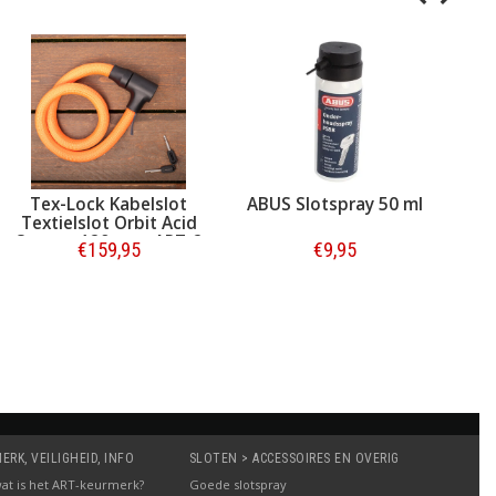
Tex-Lock Kabelslot
ABUS Slotspray 50 ml
T
Textielslot Orbit Acid
Te
Orange 120 cm - ART-2
Ele
€159,95
€9,95
Bestellen
Bestellen
RK, VEILIGHEID, INFO
SLOTEN > ACCESSOIRES EN OVERIG
: wat is het ART-keurmerk?
Goede slotspray