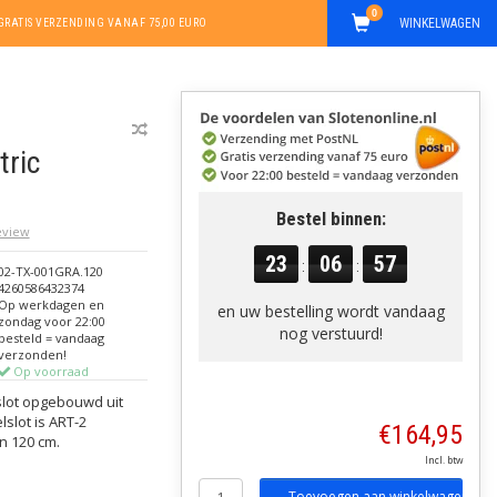
0
WINKELWAGEN
GRATIS VERZENDING VANAF 75,00 EURO
tric
Bestel binnen:
review
23
06
56
:
:
02-TX-001GRA.120
4260586432374
Op werkdagen en
en uw bestelling wordt vandaag
zondag voor 22:00
nog verstuurd!
besteld = vandaag
verzonden!
Op voorraad
sslot opgebouwd uit
slot is ART-2
€164,95
n 120 cm.
Incl. btw
Toevoegen aan winkelwagen