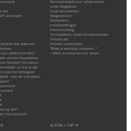
 keurmerk
Reminderkabel voor schijfremslot
Losse hangsloten
 slot
Losse discussloten
ART slot kopen
Steigerankers
Vloerankers
Insteekkettingen
Fietsverlichting
Terraskabels / sloten terrasmeubilair
Fietsslot tas
 tweede slot: waarom?
Fietsslot onderdelen
orkomen
“Maak je aankoop compleet…”
g voor elektrische fiets?
> Méér accessoires voor sloten
g alle soorten bouwsloten
een fietsslot? Ons advies
meubilair: zo doe je dat
n over het kettingslot
fslot - lees de voordelen
kopen?
 keurmerk
eurmerk
3
4
st
est op slot?
n: het overzicht
EN
SLOTEN > TOP 10