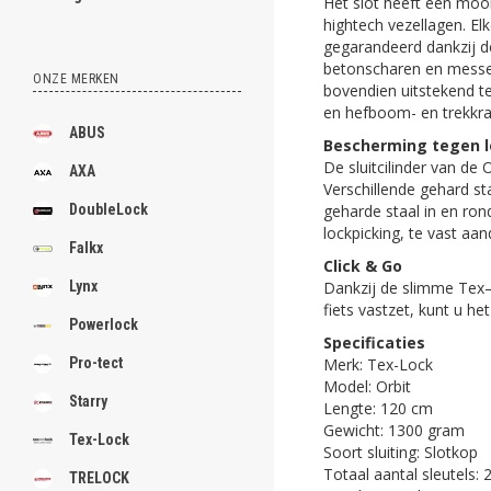
Het slot heeft een mooi
hightech vezellagen. El
gegarandeerd dankzij d
betonscharen en messen
ONZE MERKEN
bovendien uitstekend t
en hefboom- en trekkra
ABUS
Bescherming tegen l
De sluitcilinder van de
AXA
Verschillende gehard st
geharde staal in en ron
DoubleLock
lockpicking, te vast aa
Falkx
Click & Go
Dankzij de slimme Tex–L
Lynx
fiets vastzet, kunt u he
Powerlock
Specificaties
Merk: Tex-Lock
Pro-tect
Model: Orbit
Starry
Lengte: 120 cm
Gewicht: 1300 gram
Tex-Lock
Soort sluiting: Slotkop
Totaal aantal sleutels: 
TRELOCK