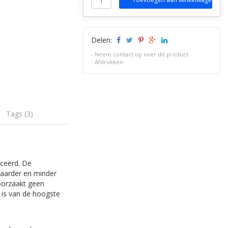
Delen:
-
Neem contact op over dit product
-
Afdrukken
Tags (3)
iceerd. De
waarder en minder
eroorzaakt geen
t is van de hoogste