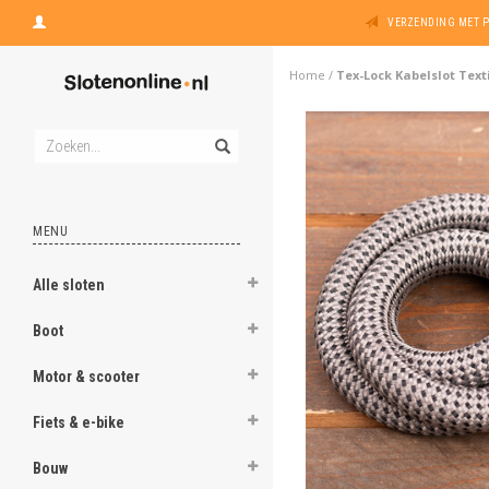
VERZENDING MET 
Home
/
Tex-Lock Kabelslot Texti
MENU
Alle sloten
Boot
Motor & scooter
Fiets & e-bike
Bouw