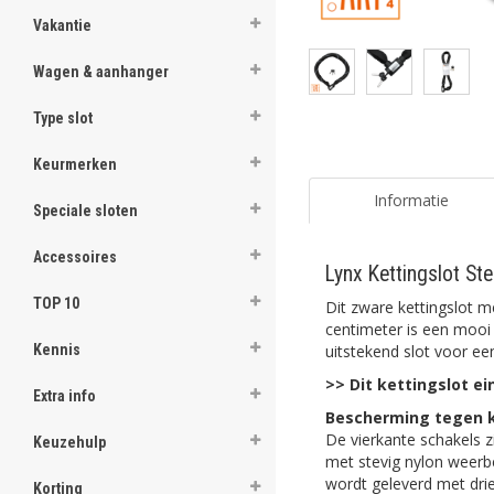
Vakantie
Wagen & aanhanger
Type slot
Keurmerken
Informatie
Speciale sloten
Accessoires
Lynx Kettingslot St
TOP 10
Dit zware kettingslot m
centimeter is een mooi 
uitstekend slot voor e
Kennis
>> Dit kettingslot ei
Extra info
Bescherming tegen 
De vierkante schakels z
Keuzehulp
met stevig nylon weerbe
wordt geleverd met drie
Korting