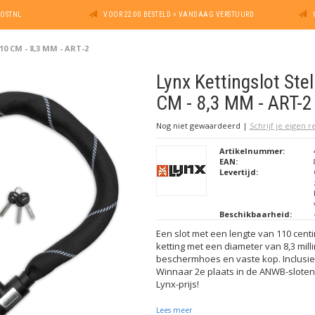
POSTNL
VOOR 22:00 BESTELD = VANDAAG VERSTUURD
110 CM - 8,3 MM - ART-2
Lynx Kettingslot Stel
CM - 8,3 MM - ART-2
Nog niet gewaardeerd
|
Schrijf je eigen 
Artikelnummer:
EAN:
Levertijd:
Beschikbaarheid:
Een slot met een lengte van 110 cent
ketting met een diameter van 8,3 mill
beschermhoes en vaste kop. Inclusief 
Winnaar 2e plaats in de ANWB-sloten
Lynx-prijs!
Lees meer