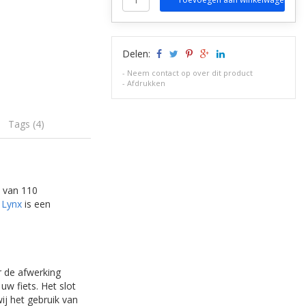
Delen:
-
Neem contact op over dit product
-
Afdrukken
Tags (4)
e van 110
n
Lynx
is een
r de afwerking
w fiets. Het slot
ij het gebruik van