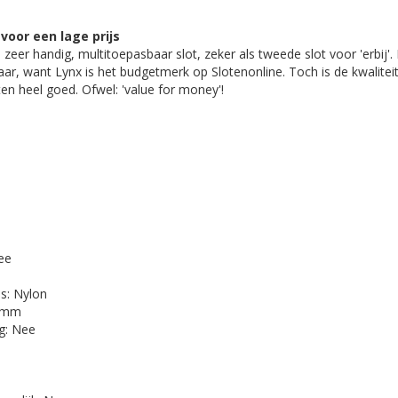
oor een lage prijs
en zeer handig, multitoepasbaar slot, zeker als tweede slot voor 'erbij'. D
ar, want Lynx is het budgetmerk op Slotenonline. Toch is de kwalitei
ten heel goed. Ofwel: 'value for money'!
3
ee
s: Nylon
3 mm
ng: Nee