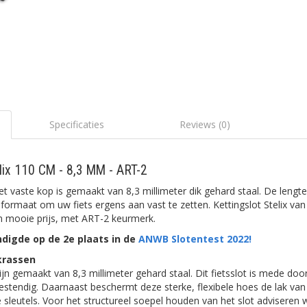
Specificaties
Reviews (0)
elix 110 CM - 8,3 MM - ART-2
et vaste kop is gemaakt van 8,3 millimeter dik gehard staal. De lengt
formaat om uw fiets ergens aan vast te zetten. Kettingslot Stelix va
en mooie prijs, met ART-2 keurmerk.
ndigde op de 2e plaats in de
ANWB Slotentest 2022!
krassen
ijn gemaakt van 8,3 millimeter gehard staal. Dit fietsslot is mede doo
stendig. Daarnaast beschermt deze sterke, flexibele hoes de lak van u
 sleutels. Voor het structureel soepel houden van het slot adviseren w