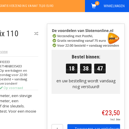
0
WINKELWAGEN
GRATIS VERZENDING VANAF 75,00 EURO
ix 110
review
Bestel binnen:
410333
8714868035433
18
38
47
:
:
Op werkdagen en
zondag voor 22:00
besteld = vandaag
en uw bestelling wordt vandaag
verzonden!
nog verstuurd!
Op voorraad
imeter, een stevige
imeter, een
drie sleutels.
test. Voor een mooie
€23,50
Incl. btw
Toevoegen aan winkelwagen