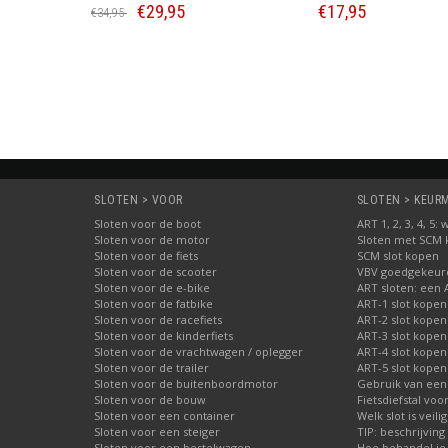
€29,95
€17,95
€7,95
ellen
Bestellen
Bestellen
SLOTEN > VOOR
SLOTEN > KEURME
Sloten voor de boot
ART 1, 2, 3, 4, 5
Sloten voor de motor
Sloten met SCM
Sloten voor de fiets
SCM slot kopen
Sloten voor de scooter
VBV goedgekeurd
Sloten voor de e-bike
ART sloten: een 
Sloten voor de fatbike
ART-1 slot kopen
Sloten voor de racefiets
ART-2 slot kopen
Sloten voor de kinderfiets
ART-3 slot kopen
Sloten voor de vrachtwagen / oplegger
ART-4 slot kopen
Sloten voor de trailer
ART-5 slot kopen
Sloten voor de buitenboordmotor
Gebruik van een
Sloten voor de bouw
Fietsdiefstal vo
Sloten voor een container
Welk slot is veili
Sloten voor een steiger
TIP: beschrijvin
Sloten voor een bestelwagen
Hoe behandel je 