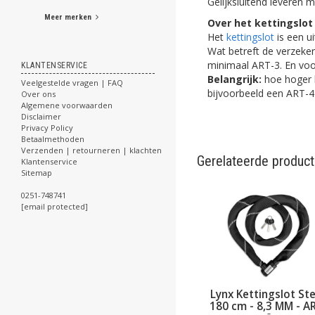
Gelijksluitend leveren m
Meer merken
Over het kettingslot
Het
kettingslot
is een u
Wat betreft de verzeker
minimaal ART-3. En voo
KLANTENSERVICE
Belangrijk:
hoe hoger h
Veelgestelde vragen | FAQ
bijvoorbeeld een ART-4 
Over ons
Algemene voorwaarden
Disclaimer
Privacy Policy
Betaalmethoden
Verzenden | retourneren | klachten
Gerelateerde produc
Klantenservice
Sitemap
0251-748741
[email protected]
Kabelslot 180 cm
Lynx Kettingslot Stelix
Lynx Kettin
g en 12 mm dik
180 cm - 8,3 MM - ART-
100 cm 9 