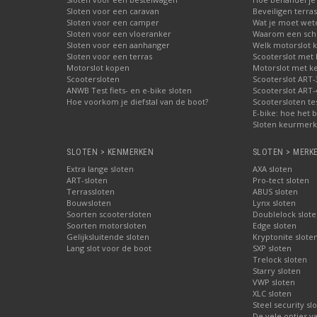
Sloten voor een caravan
Beveiligen terras
Sloten voor een camper
Wat je moet wete
Sloten voor een vloeranker
Waarom een schij
Sloten voor een aanhanger
Welk motorslot 
Sloten voor een terras
Scooterslot met
Motorslot kopen
Motorslot met k
Scootersloten
Scooterslot ART-
ANWB Test fiets- en e-bike sloten
Scooterslot ART-
Hoe voorkom je diefstal van de boot?
Scootersloten te
E-bike: hoe het b
Sloten keurmerke
SLOTEN > KENMERKEN
SLOTEN > MERK
Extra lange sloten
AXA sloten
ART-sloten
Pro-tect sloten
Terrassloten
ABUS sloten
Bouwsloten
Lynx sloten
Soorten scootersloten
Doublelock slote
Soorten motorsloten
Edge sloten
Gelijksluitende sloten
Kryptonite slote
Lang slot voor de boot
SXP sloten
Trelock sloten
Starry sloten
VWP sloten
XLC sloten
Steel security sl
De vele opties v