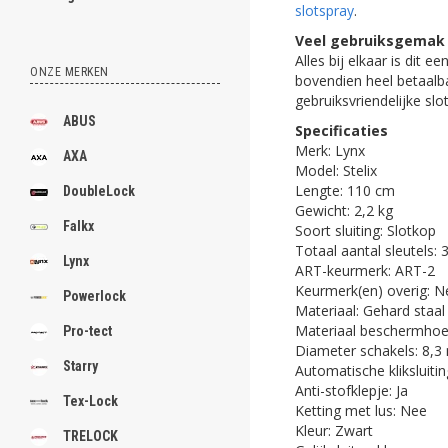
slotspray
.
Veel gebruiksgemak v
Alles bij elkaar is dit e
ONZE MERKEN
bovendien heel betaalba
gebruiksvriendelijke slo
ABUS
Specificaties
Merk: Lynx
AXA
Model: Stelix
Lengte: 110 cm
DoubleLock
Gewicht: 2,2 kg
Falkx
Soort sluiting: Slotkop
Totaal aantal sleutels: 
Lynx
ART-keurmerk: ART-2
Keurmerk(en) overig: N
Powerlock
Materiaal: Gehard staal
Materiaal beschermhoe
Pro-tect
Diameter schakels: 8,
Starry
Automatische kliksluiti
Anti-stofklepje: Ja
Tex-Lock
Ketting met lus: Nee
Kleur: Zwart
TRELOCK