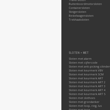
Buitenboordmotorsloten
Containersloten
Steigersloten
Bestelwagensloten
Trekhaaksloten
SLOTEN > MET
Sloten met alarm
Sloten met cijfercode
Sloten met anti-picking cilinder
Sloten met keurmerk VBV
Sloten met keurmerk SCM
Sloten met keurmerk ART
Sloten met keurmerk ART 2
Sloten met keurmerk ART 3
Sloten met keurmerk ART 4
Sloten met keurmerk ART 5
Sloten met slothoes
Sloten met grondanker
Sloten met loop, ring, lus
Sloten met tasje