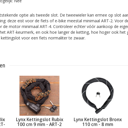
ogelijk: Nee
itstekende optie als tweede slot. De tweewieler kan ermee op slot aa
ing: deze eist voor de fiets of e-bike meestal minimaal ART-2. Voor d
r de motor minimaal ART-4. Controleer echter vóór aankoop de eigen
et ART-keurmerk, en ook hoe langer de ketting, hoe hoger ook het g
kettingslot voor een fiets normaliter te zwaar.
ten
gslot Rubix
Lynx Kettingslot Bronx
Pro-tect Slotspr
mm - ART-2
110 cm - 8 mm
ml