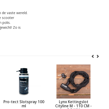
n de vaste wereld.
e scooter
 polis.
ewicht! Zo is
ay 100
Lynx Kettingslot
AXA Kettingslot
Cityline M - 110 CM -
Absolute 9 - 110 cm