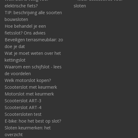
elektrische fiets?
sloten
TIP: beschrijving alle soorten
bouwsloten
Hoe behandel je een
fietsslot? Ons advies
Beveiligen terrasmeubilair: zo
doe je dat
Wat je moet weten over het
kettingslot
Waarom een schijfslot - lees
de voordelen
Welk motorslot kopen?
Scooterslot met keurmerk
Motorslot met keurmerk
Scooterslot ART-3
Scooterslot ART-4
Scootersloten test
E-bike: hoe het best op slot?
Sloten keurmerken: het
overzicht