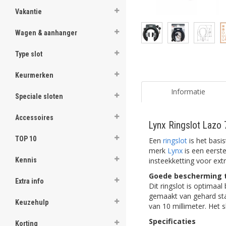
Vakantie
Wagen & aanhanger
Type slot
Keurmerken
Informatie
Speciale sloten
Accessoires
Lynx Ringslot Lazo 
TOP 10
Een
ringslot
is het basis
merk
Lynx
is een eerst
insteekketting voor extr
Kennis
Goede bescherming t
Extra info
Dit ringslot is optima
gemaakt van gehard staa
Keuzehulp
van 10 millimeter. Het 
Specificaties
Korting