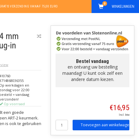
0
WINKELWAGEN
GRATIS VERZENDING VANAF 75,00 EURO
 74 mm
ug-in
Bestel vandaag
review
en ontvang uw bestelling
maandag! U kunt ook zelf een
410760
andere datum kiezen.
8714868036355
Op werkdagen en
zondag voor 22:00
besteld = vandaag
verzonden!
Op voorraad
€16,95
edt een goede
Incl. btw
 een ART-2 keurmerk.
en is ook te gebruiken
Toevoegen aan winkelwagen