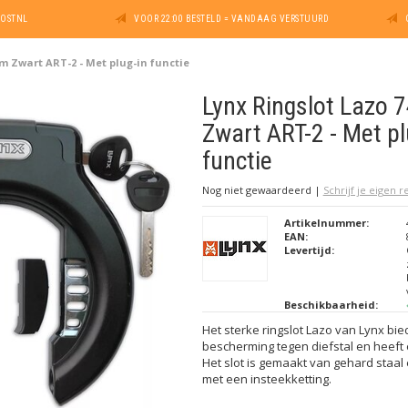
POSTNL
VOOR 22:00 BESTELD = VANDAAG VERSTUURD
m Zwart ART-2 - Met plug-in functie
Lynx Ringslot Lazo
Zwart ART-2 - Met pl
functie
Nog niet gewaardeerd
|
Schrijf je eigen 
Artikelnummer:
EAN:
Levertijd:
Beschikbaarheid:
Het sterke ringslot Lazo van Lynx bi
bescherming tegen diefstal en heeft
Het slot is gemaakt van gehard staal 
met een insteekketting.