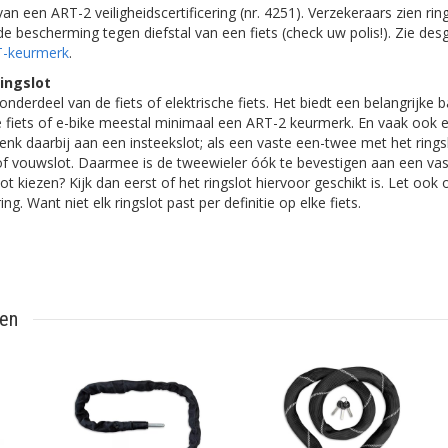
 van een ART-2 veiligheidscertificering (nr. 4251). Verzekeraars zien rin
e bescherming tegen diefstal van een fiets (check uw polis!). Zie d
-keurmerk
.
ingslot
onderdeel van de fiets of elektrische fiets. Het biedt een belangrijke b
de fiets of e-bike meestal minimaal een ART-2 keurmerk. En vaak ook 
nk daarbij aan een insteekslot; als een vaste een-twee met het rings
 of vouwslot. Daarmee is de tweewieler óók te bevestigen aan een vas
ot kiezen? Kijk dan eerst of het ringslot hiervoor geschikt is. Let oo
g. Want niet elk ringslot past per definitie op elke fiets.
ten