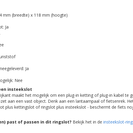
74 mm (breedte) x 118 mm (hoogte)
t: Ja
2
ee
Kunststof
meegeleverd: Ja
ogelijk: Nee
en insteekslot
ijkant maakt het mogelijk om een plug-in ketting of plug-in kabel te 
zet aan een vast object. Denk aan een lantaarnpaal of fietsenrek. He
lot plus kettingslot of ringslot plus insteekslot - beschermt de fiets n
n) past of passen in dit ringslot?
Bekijk het in de
insteekslot-ring