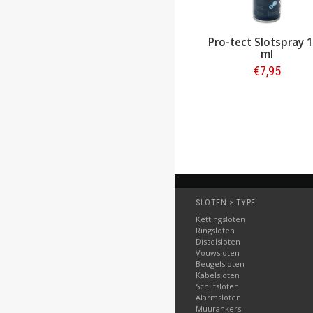
ABUS Ringslot Pro
Pro-tect Slotspray 
Amparo 4750S R ART-2
ml
€22,95
€7,95
€34,95
Bestellen
Bestellen
SLOTEN > TYPE
Kettingsloten
Ringsloten
Disselsloten
Vouwsloten
Beugelsloten
Kabelsloten
Schijfsloten
Alarmsloten
Muurankers