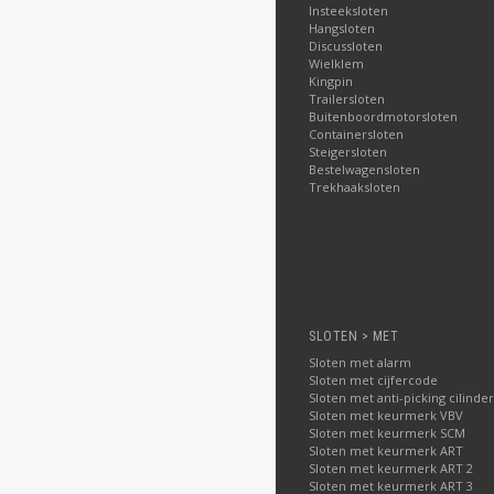
Insteeksloten
Hangsloten
Discussloten
Wielklem
Kingpin
Trailersloten
Buitenboordmotorsloten
Containersloten
Steigersloten
Bestelwagensloten
Trekhaaksloten
SLOTEN > MET
Sloten met alarm
Sloten met cijfercode
Sloten met anti-picking cilinder
Sloten met keurmerk VBV
Sloten met keurmerk SCM
Sloten met keurmerk ART
Sloten met keurmerk ART 2
Sloten met keurmerk ART 3