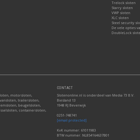
Trelock sloten
Starry sloten
VWP sloten
XLC sloten
Steel security sl
De vele opties v
DoubleLock slote
CONTACT
sloten, motorsloten,
Slotenonline.nl is onderdeel van Media 73 B.V.
ansloten, trailersloten,
Biesland 13
fremsloten, beugelsloten,
1948 RJ Beverwijk
sselsloten, containersloten,
0251-748741
[email protected]
KvK nummer: 61011983
BTW nummer: NL854164637B01