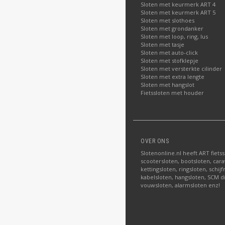
Sloten met keurmerk ART 4
Sloten met keurmerk ART 5
Sloten met slothoes
Sloten met grondanker
Sloten met loop, ring, lus
Sloten met tasje
Sloten met auto-click
Sloten met stofklepje
Sloten met versterkte cilinder
Sloten met extra lengte
Sloten met hangslot
Fietssloten met houder
OVER ONS
Slotenonline.nl heeft ART fiets
scootersloten, bootsloten, carav
kettingsloten, ringsloten, schij
kabelsloten, hangsloten, SCM di
vouwsloten, alarmsloten enz!