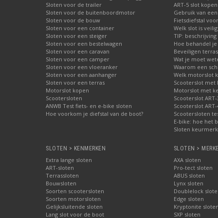
Sloten voor de trailer
ART-5 slot kopen
Sloten voor de buitenboordmotor
Gebruik van een
Sloten voor de bouw
Fietsdiefstal vo
Sloten voor een container
Welk slot is veili
Sloten voor een steiger
TIP: beschrijvin
Sloten voor een bestelwagen
Hoe behandel je 
Sloten voor een caravan
Beveiligen terras
Sloten voor een camper
Wat je moet wete
Sloten voor een vloeranker
Waarom een schij
Sloten voor een aanhanger
Welk motorslot 
Sloten voor een terras
Scooterslot met
Motorslot kopen
Motorslot met k
Scootersloten
Scooterslot ART-
ANWB Test fiets- en e-bike sloten
Scooterslot ART-
Hoe voorkom je diefstal van de boot?
Scootersloten te
E-bike: hoe het b
Sloten keurmerke
SLOTEN > KENMERKEN
SLOTEN > MERK
Extra lange sloten
AXA sloten
ART-sloten
Pro-tect sloten
Terrassloten
ABUS sloten
Bouwsloten
Lynx sloten
Soorten scootersloten
Doublelock slote
Soorten motorsloten
Edge sloten
Gelijksluitende sloten
Kryptonite slote
Lang slot voor de boot
SXP sloten