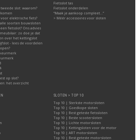
Fietsslot tas
 tweede slot: waarom?
Fietsslot onderdelen
orkomen
“Maak je aankoop compleet…”
g voor elektrische fiets?
> Méér accessoires voor sloten
g alle soorten bouwsloten
een fietsslot? Ons advies
meubilair: zo doe je dat
n over het kettingslot
fslot - lees de voordelen
kopen?
 keurmerk
eurmerk
3
4
st
est op slot?
n: het overzicht
EN
SLOTEN > TOP 10
Top 10 | Sterkste motorsloten
Top 10 | Goedkope sloten
Top 10 | Best geteste fietssloten
Top 10 | Beste scootersloten
n
Top 10 | Lichte motorsloten
Top 10 | Kettingsloten voor de motor
n
Top 10 | ART motorsloten
Top 10 | Best geteste motorsloten