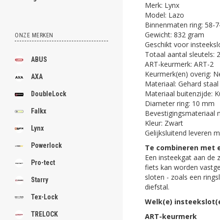
Merk: Lynx
Model: Lazo
Binnenmaten ring: 58-
Gewicht: 832 gram
ONZE MERKEN
Geschikt voor insteekslo
Totaal aantal sleutels: 
ABUS
ART-keurmerk: ART-2
Keurmerk(en) overig: N
AXA
Materiaal: Gehard staal
Materiaal buitenzijde: 
DoubleLock
Diameter ring: 10 mm
Falkx
Bevestigingsmateriaal 
Kleur: Zwart
Lynx
Gelijksluitend leveren m
Powerlock
Te combineren met e
Een insteekgat aan de z
Pro-tect
fiets kan worden vastge
sloten - zoals een rings
Starry
diefstal.
Tex-Lock
Welk(e) insteekslot(e
TRELOCK
ART-keurmerk