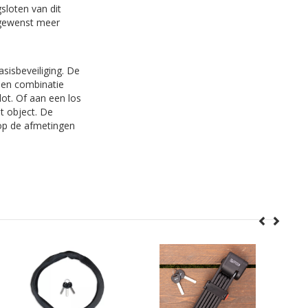
gsloten van dit
esgewenst meer
asisbeveiliging. De
een combinatie
lot. Of aan een los
t object. De
k op de afmetingen