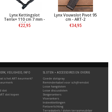
Lynx Kettingslot
Lynx Vouwslot Pivot 95
Terrix+ 110 cm 7 mm -
cm - ART-2
ART-1
€22,95
€34,95
Bestellen
Bestellen
RK, VEILIGHEID, INFO
SLOTEN > ACCESSOIRES EN OVERIG
: wat is het ART-keurmerk?
Goede slotspray
 keurmerk
Reminderkabel voor schijfremslot
Losse hangsloten
 slot
Losse discussloten
ART slot kopen
Steigerankers
Vloerankers
Insteekkettingen
Fietsverlichting
Terraskabels / sloten terrasmeubilair