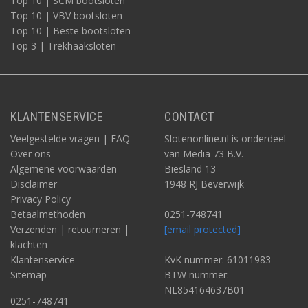
Top 10 | SCM bootsloten
Top 10 | VBV bootsloten
Top 10 | Beste bootsloten
Top 3 | Trekhaaksloten
KLANTENSERVICE
CONTACT
Veelgestelde vragen | FAQ
Slotenonline.nl is onderdeel
Over ons
van Media 73 B.V.
Algemene voorwaarden
Biesland 13
Disclaimer
1948 RJ Beverwijk
Privacy Policy
Betaalmethoden
0251-748741
Verzenden | retourneren |
[email protected]
klachten
Klantenservice
KvK nummer: 61011983
Sitemap
BTW nummer:
NL854164637B01
0251-748741