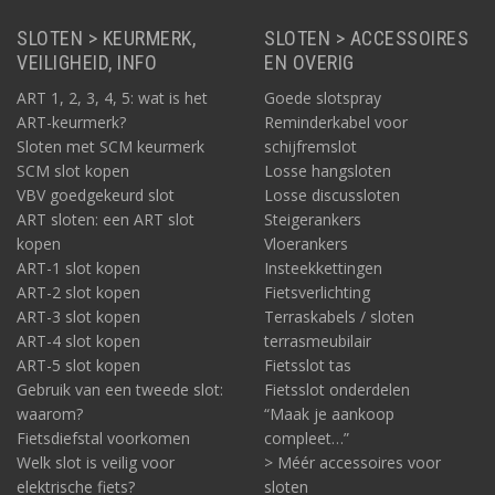
SLOTEN > KEURMERK,
SLOTEN > ACCESSOIRES
VEILIGHEID, INFO
EN OVERIG
ART 1, 2, 3, 4, 5: wat is het
Goede slotspray
ART-keurmerk?
Reminderkabel voor
Sloten met SCM keurmerk
schijfremslot
SCM slot kopen
Losse hangsloten
VBV goedgekeurd slot
Losse discussloten
ART sloten: een ART slot
Steigerankers
kopen
Vloerankers
ART-1 slot kopen
Insteekkettingen
ART-2 slot kopen
Fietsverlichting
ART-3 slot kopen
Terraskabels / sloten
ART-4 slot kopen
terrasmeubilair
ART-5 slot kopen
Fietsslot tas
Gebruik van een tweede slot:
Fietsslot onderdelen
waarom?
“Maak je aankoop
Fietsdiefstal voorkomen
compleet…”
Welk slot is veilig voor
> Méér accessoires voor
elektrische fiets?
sloten