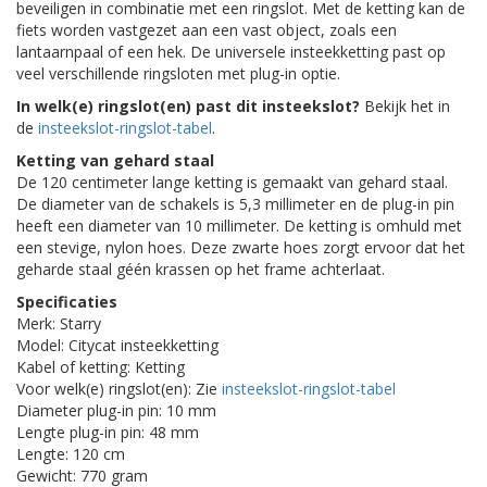
beveiligen in combinatie met een ringslot. Met de ketting kan de
fiets worden vastgezet aan een vast object, zoals een
lantaarnpaal of een hek. De universele insteekketting past op
veel verschillende ringsloten met plug-in optie.
In welk(e) ringslot(en) past dit insteekslot?
Bekijk het in
de
insteekslot-ringslot-tabel
.
Ketting van gehard staal
De 120 centimeter lange ketting is gemaakt van gehard staal.
De diameter van de schakels is 5,3 millimeter en de plug-in pin
heeft een diameter van 10 millimeter. De ketting is omhuld met
een stevige, nylon hoes. Deze zwarte hoes zorgt ervoor dat het
geharde staal géén krassen op het frame achterlaat.
Specificaties
Merk: Starry
Model: Citycat insteekketting
Kabel of ketting: Ketting
Voor welk(e) ringslot(en): Zie
insteekslot-ringslot-tabel
Diameter plug-in pin: 10 mm
Lengte plug-in pin: 48 mm
Lengte: 120 cm
Gewicht: 770 gram