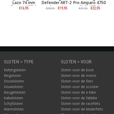
 mm
Defender ART-2
Pro Amparo 4750
Pro Amparo
I
RT-2
(zwart)
SL R ART-2
4750S R ART-2
R
€19,95
€22,95
€22,95
€28,95
€31,95
€34,95
ie
Informatie
Informatie
Informatie
SLOTEN > TYPE
SLOTEN > VOOR
Kettingsloten
Sloten voor de boot
Ringsloten
Sloten voor de motor
Disselsloten
Sloten voor de fiets
Vouwsloten
Sloten voor de scooter
Beugelsloten
Sloten voor de e-bike
Kabelsloten
Sloten voor de fatbike
Schijfsloten
Sloten voor de racefiets
Alarmsloten
Sloten voor de kinderfiets