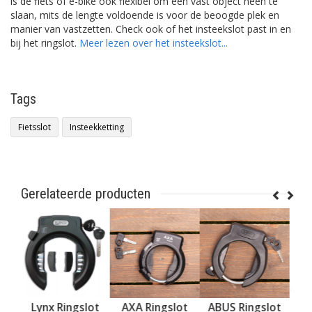
is de fiets of e-bike ook flexibel om een vast object heen te
slaan, mits de lengte voldoende is voor de beoogde plek en
manier van vastzetten. Check ook of het insteekslot past in en
bij het ringslot.
Meer lezen over het insteekslot...
Tags
Fietsslot
Insteekketting
Gerelateerde producten
slot
AXA Ringslot
ABUS Ringslot
ABUS Ringslot