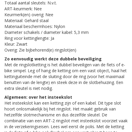
Totaal aantal sleutels: N.v.t.
ART-keurmerk: Nee
Keurmerk(en) overig: Nee
Materiaal: Gehard staal
Materiaal beschermhoes: Nylon
Diameter schakels / diameter kabel: 5,3 mm
Ring voor kettinglengte: Ja
Kleur: Zwart
Overig: Zie bijbehorend(e) ringslot(en)
Zo eenvoudig werkt deze dubbele beveiliging
Met de ringslotketting is het dubbel beveiligen van de fiets of e-
bike simpel. Leg of hang de ketting om een vast object, haal het
kettinguiteinde met de sluiting door de ring (voor het maximaal
benutten van de lengte) en steek deze in de slotbehuizing. Een
extra sleutel is niet nodig.
Algemeen: over het insteekslot
Het insteekslot kan een ketting zijn of een kabel. Dit type slot
hoort onlosmakelijk bij het ringslot. Het maakt gebruik van
hetzelfde slotmechanisme en dus dezelfde sleutel. De
combinatie van een ART-2 ringslot met insteekslot voorziet vaak
in de verzekeringseisen. Lees wel eerst de polis. Met de ketting