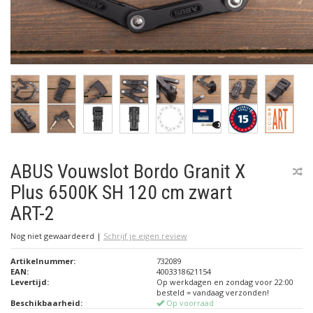
ABUS Vouwslot Bordo Granit X
Plus 6500K SH 120 cm zwart
ART-2
Nog niet gewaardeerd
|
Schrijf je eigen review
Artikelnummer:
732089
EAN:
4003318621154
Levertijd:
Op werkdagen en zondag voor 22:00
besteld = vandaag verzonden!
Beschikbaarheid:
Op voorraad