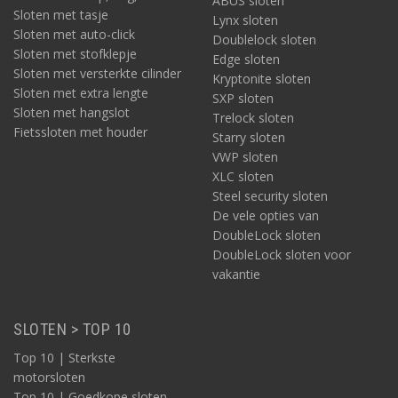
ABUS sloten
Sloten met tasje
Lynx sloten
Sloten met auto-click
Doublelock sloten
Sloten met stofklepje
Edge sloten
Sloten met versterkte cilinder
Kryptonite sloten
Sloten met extra lengte
SXP sloten
Sloten met hangslot
Trelock sloten
Fietssloten met houder
Starry sloten
VWP sloten
XLC sloten
Steel security sloten
De vele opties van
DoubleLock sloten
DoubleLock sloten voor
vakantie
SLOTEN > TOP 10
Top 10 | Sterkste
motorsloten
Top 10 | Goedkope sloten