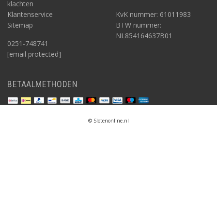
klachten
Klantenservice
KvK nummer: 61011983
Sitemap
BTW nummer:
NL854164637B01
0251-748741
[email protected]
BETAALMETHODEN
© Slotenonline.nl