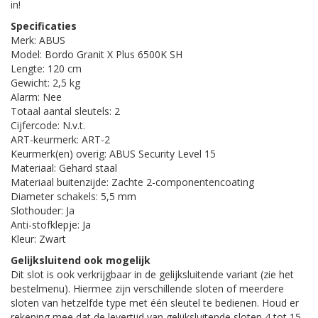
in!
Specificaties
Merk: ABUS
Model: Bordo Granit X Plus 6500K SH
Lengte: 120 cm
Gewicht: 2,5 kg
Alarm: Nee
Totaal aantal sleutels: 2
Cijfercode: N.v.t.
ART-keurmerk: ART-2
Keurmerk(en) overig: ABUS Security Level 15
Materiaal: Gehard staal
Materiaal buitenzijde: Zachte 2-componentencoating
Diameter schakels: 5,5 mm
Slothouder: Ja
Anti-stofklepje: Ja
Kleur: Zwart
Gelijksluitend ook mogelijk
Dit slot is ook verkrijgbaar in de gelijksluitende variant (zie het
bestelmenu). Hiermee zijn verschillende sloten of meerdere
sloten van hetzelfde type met één sleutel te bedienen. Houd er
rekening mee dat de levertijd van gelijksluitende sloten 4 tot 15