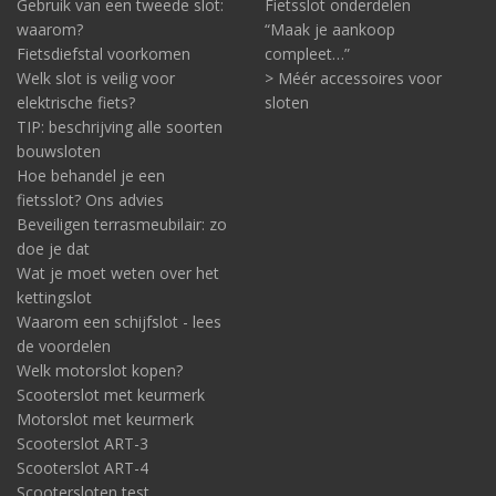
Gebruik van een tweede slot:
Fietsslot onderdelen
waarom?
“Maak je aankoop
Fietsdiefstal voorkomen
compleet…”
Welk slot is veilig voor
> Méér accessoires voor
elektrische fiets?
sloten
TIP: beschrijving alle soorten
bouwsloten
Hoe behandel je een
fietsslot? Ons advies
Beveiligen terrasmeubilair: zo
doe je dat
Wat je moet weten over het
kettingslot
Waarom een schijfslot - lees
de voordelen
Welk motorslot kopen?
Scooterslot met keurmerk
Motorslot met keurmerk
Scooterslot ART-3
Scooterslot ART-4
Scootersloten test