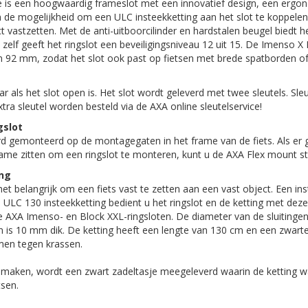
 is een hoogwaardig frameslot met een innovatief design, een ergo
de mogelijkheid om een ULC insteekketting aan het slot te koppelen
t vastzetten. Met de anti-uitboorcilinder en hardstalen beugel biedt h
zelf geeft het ringslot een beveiligingsniveau 12 uit 15. De Imenso X
n 92 mm, zodat het slot ook past op fietsen met brede spatborden o
r als het slot open is. Het slot wordt geleverd met twee sleutels. Sle
tra sleutel worden besteld via de AXA online sleutelservice!
gslot
rd gemonteerd op de montagegaten in het frame van de fiets. Als er 
me zitten om een ringslot te monteren, kunt u de AXA Flex mount str
ing
 het belangrijk om een fiets vast te zetten aan een vast object. Een ins
 ULC 130 insteekketting bedient u het ringslot en de ketting met dezel
de AXA Imenso- en Block XXL-ringsloten. De diameter van de sluitinge
in is 10 mm dik. De ketting heeft een lengte van 130 cm en een zwart
men tegen krassen.
 maken, wordt een zwart zadeltasje meegeleverd waarin de ketting 
tsen.