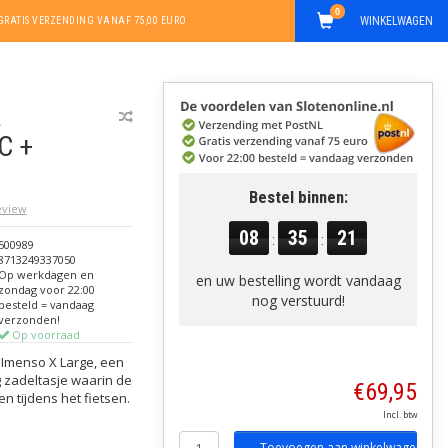
0
WINKELWAGEN
GRATIS VERZENDING VANAF 75,00 EURO
A
C +
Bestel binnen:
review
08
35
20
:
:
500989
8713249337050
Op werkdagen en
en uw bestelling wordt vandaag
zondag voor 22:00
nog verstuurd!
besteld = vandaag
verzonden!
Op voorraad
A Imenso X Large, een
 zadeltasje waarin de
€69,95
 tijdens het fietsen.
Incl. btw
Toevoegen aan winkelwagen