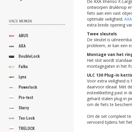
De AXA Imenso X-Large
ontworpen drukknop en 
fiets aan een vast objec
optimale veiligheid.
AXA
ONZE MERKEN
extra brede opening va
Twee sleutels
ABUS
De sleutel is uitneembaa
probleem, er kan een ex
AXA
Montage van het rin
DoubleLock
Het slot wordt standaa
montagegaten in het fra
Falkx
ULC 130 Plug-in kett
Lynx
Voor extra veiligheid is
daarvoor ideaal. Met de
Powerlock
insteekketting past in 
Pro-tect
gehard stalen plug-in p
om de fiets te bescher
Starry
Om de set compleet te
Tex-Lock
vervoerd tijdens het fie
TRELOCK