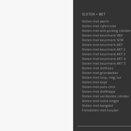
SLOTEN > MET
Sloten met alarm
Sloten met cijfercode
Sloten met anti-picking cilinder
Sloten met keurmerk VBV
Sloten met keurmerk SCM
Sloten met keurmerk ART
Sloten met keurmerk ART 2
Sloten met keurmerk ART 3
Sloten met keurmerk ART 4
Sloten met keurmerk ART 5
Sloten met slothoes
Sloten met grondanker
Sloten met loop, ring, lus
Sloten met tasje
Sloten met auto-click
Sloten met stofklepje
Sloten met versterkte cilinder
Sloten met extra lengte
Sloten met hangslot
Fietssloten met houder