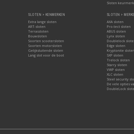
Sloten keurmerke
SLOTEN > KENMERKEN
SLOTEN > MERK
Extra lange sloten
AXA sloten
ART-sloten
Pro-tect sloten
Terrassloten
ABUS sloten
Bouwsloten
Lynx sloten
Soorten scootersloten
Doublelock slote
Soorten motorsloten
Edge sloten
Gelijksluitende sloten
Kryptonite slote
Lang slot voor de boot
SXP sloten
Trelock sloten
Starry sloten
VWP sloten
XLC sloten
Steel security sl
De vele opties v
DoubleLock slote