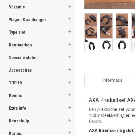
Vakantie
Wagen & aanhanger
Type slot
Keurmerken
Speciale sloten
Accessoires
Informatie
TOP 10
Kennis
AXA Productset AX
Extra info
Een praktische set voor
130 insteekketting en 
fietsrit.
Keuzehulp
AXA Imenso-ringslot
Korting