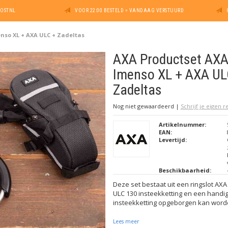
POSTNL
VOOR 22:00 BESTELD = VANDAAG VERSTUURD
nso XL + AXA ULC + Zadeltas
AXA Productset AX
Imenso XL + AXA UL
Zadeltas
Nog niet gewaardeerd
|
Schrijf je eigen 
Artikelnummer:
EAN:
Levertijd:
Beschikbaarheid:
Deze set bestaat uit een ringslot AX
ULC 130 insteekketting en een handig
insteekketting opgeborgen kan worden
Lees meer