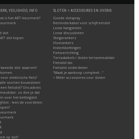
RK, VEILIGHEID, INFO
SLOTEN > ACCESSOIRES EN OVERIG
: wat is het ART-keurmerk?
Goede slotspray
 keurmerk
Reminderkabel voor schijfremslot
Losse hangsloten
 slot
Losse discussloten
ART slot kopen
Steigerankers
Vloerankers
Insteekkettingen
Fietsverlichting
Terraskabels / sloten terrasmeubilair
Fietsslot tas
 tweede slot: waarom?
Fietsslot onderdelen
orkomen
“Maak je aankoop compleet…”
g voor elektrische fiets?
> Méér accessoires voor sloten
g alle soorten bouwsloten
een fietsslot? Ons advies
meubilair: zo doe je dat
n over het kettingslot
fslot - lees de voordelen
kopen?
 keurmerk
eurmerk
3
4
st
est op slot?