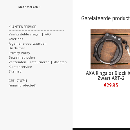
Meer merken
Gerelateerde produc
KLANTENSERVICE
Veelgestelde vragen | FAQ
Over ons
Algemene voorwaarden
Disclaimer
Privacy Policy
Betaalmethoden
Verzenden | retourneren | klachten
Klantenservice
Sitemap
ABUS Slotspray 50 ml
AXA Ringslot Block 
Zwart ART-2
0251-748741
€9,95
€29,95
[email protected]
Bestellen
Bestellen