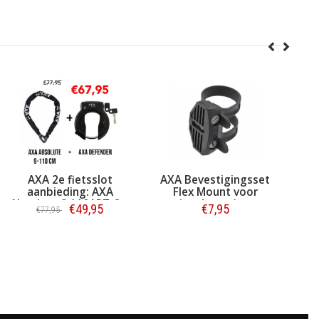
AXA 2e fietsslot
AXA Bevestigingsset
A
aanbieding: AXA
Flex Mount voor
U
Absolute 9 110ART-2 +
ringsloten (o.a.
€49,95
€7,95
€77,95
AXA Ringslot Defender
Defender en Victory)
Bestellen
Bestellen