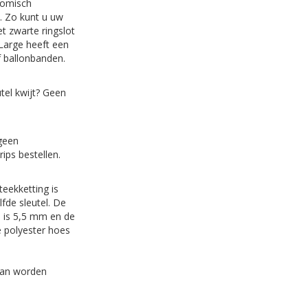
nomisch
. Zo kunt u uw
et zwarte ringslot
 Large heeft een
f ballonbanden.
utel kwijt? Geen
geen
ips bestellen.
teekketting is
fde sleutel. De
n is 5,5 mm en de
e polyester hoes
wan worden