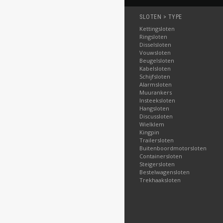
SLOTEN > TYPE
Kettingsloten
Ringsloten
Disselsloten
Vouwsloten
Beugelsloten
Kabelsloten
Schijfsloten
Alarmsloten
Muurankers
Insteeksloten
Hangsloten
Discussloten
Wielklem
Kingpin
Trailersloten
Buitenboordmotorsloten
Containersloten
Steigersloten
Bestelwagensloten
Trekhaaksloten