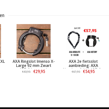
ten
XXL
AXA Ringslot Imenso X-
AXA 2e fietsslot
Large 92 mm Zwart
aanbieding: AXA
ART-2 keurmerk
Absolute 9 110 ART-2 +
€29,95
€54,95
€43,95
€67,95
AXA Ringslot Victory
Bestellen
Bestellen