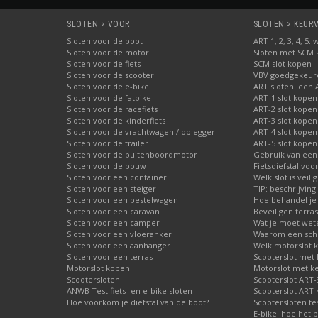
SLOTEN > VOOR
SLOTEN > KEURME
Sloten voor de boot
ART 1, 2, 3, 4, 5
Sloten voor de motor
Sloten met SCM
Sloten voor de fiets
SCM slot kopen
Sloten voor de scooter
VBV goedgekeurd
Sloten voor de e-bike
ART sloten: een 
Sloten voor de fatbike
ART-1 slot kopen
Sloten voor de racefiets
ART-2 slot kopen
Sloten voor de kinderfiets
ART-3 slot kopen
Sloten voor de vrachtwagen / oplegger
ART-4 slot kopen
Sloten voor de trailer
ART-5 slot kopen
Sloten voor de buitenboordmotor
Gebruik van een
Sloten voor de bouw
Fietsdiefstal vo
Sloten voor een container
Welk slot is veili
Sloten voor een steiger
TIP: beschrijvin
Sloten voor een bestelwagen
Hoe behandel je 
Sloten voor een caravan
Beveiligen terras
Sloten voor een camper
Wat je moet wete
Sloten voor een vloeranker
Waarom een schij
Sloten voor een aanhanger
Welk motorslot 
Sloten voor een terras
Scooterslot met
Motorslot kopen
Motorslot met k
Scootersloten
Scooterslot ART-
ANWB Test fiets- en e-bike sloten
Scooterslot ART-
Hoe voorkom je diefstal van de boot?
Scootersloten te
E-bike: hoe het b