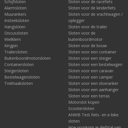
Schijfsloten
Sloten voor de racefiets
Alarmsloten
Sloten voor de kinderfiets
Muurankers
Sloten voor de vrachtwagen /
Insteeksloten
oplegger
Hangsloten
Sloten voor de trailer
Discussloten
Sloten voor de
Wielklem
buitenboordmotor
Kingpin
Sloten voor de bouw
Trailersloten
Sloten voor een container
Buitenboordmotorsloten
Sloten voor een steiger
Containersloten
Sloten voor een bestelwagen
Steigersloten
Sloten voor een caravan
Bestelwagensloten
Sloten voor een camper
Trekhaaksloten
Sloten voor een vloeranker
Sloten voor een aanhanger
Sloten voor een terras
Motorslot kopen
Scootersloten
ANWB Test fiets- en e-bike
sloten
Hoe voorkom je diefstal van