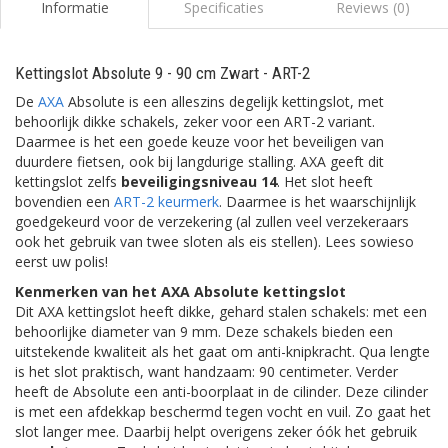
Informatie
Specificaties
Reviews (0)
Kettingslot Absolute 9 - 90 cm Zwart - ART-2
De
AXA
Absolute is een alleszins degelijk kettingslot, met
behoorlijk dikke schakels, zeker voor een ART-2 variant.
Daarmee is het een goede keuze voor het beveiligen van
duurdere fietsen, ook bij langdurige stalling. AXA geeft dit
kettingslot zelfs
beveiligingsniveau 14
. Het slot heeft
bovendien een
ART-2 keurmerk
. Daarmee is het waarschijnlijk
goedgekeurd voor de verzekering (al zullen veel verzekeraars
ook het gebruik van twee sloten als eis stellen). Lees sowieso
eerst uw polis!
Kenmerken van het AXA Absolute kettingslot
Dit AXA kettingslot heeft dikke, gehard stalen schakels: met een
behoorlijke diameter van 9 mm. Deze schakels bieden een
uitstekende kwaliteit als het gaat om anti-knipkracht. Qua lengte
is het slot praktisch, want handzaam: 90 centimeter. Verder
heeft de Absolute een anti-boorplaat in de cilinder. Deze cilinder
is met een afdekkap beschermd tegen vocht en vuil. Zo gaat het
slot langer mee. Daarbij helpt overigens zeker óók het gebruik