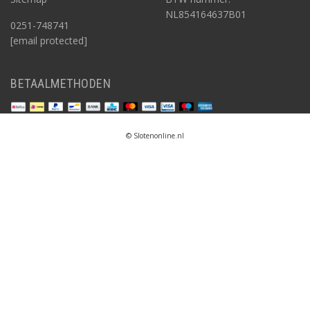
NL854164637B01
0251-748741
[email protected]
BETAALMETHODEN
© Slotenonline.nl