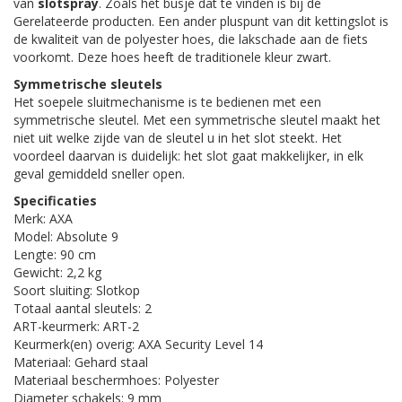
van
slotspray
. Zoals het busje dat te vinden is bij de
Gerelateerde producten. Een ander pluspunt van dit kettingslot is
de kwaliteit van de polyester hoes, die lakschade aan de fiets
voorkomt. Deze hoes heeft de traditionele kleur zwart.
Symmetrische sleutels
Het soepele sluitmechanisme is te bedienen met een
symmetrische sleutel. Met een symmetrische sleutel maakt het
niet uit welke zijde van de sleutel u in het slot steekt. Het
voordeel daarvan is duidelijk: het slot gaat makkelijker, in elk
geval gemiddeld sneller open.
Specificaties
Merk: AXA
Model: Absolute 9
Lengte: 90 cm
Gewicht: 2,2 kg
Soort sluiting: Slotkop
Totaal aantal sleutels: 2
ART-keurmerk: ART-2
Keurmerk(en) overig: AXA Security Level 14
Materiaal: Gehard staal
Materiaal beschermhoes: Polyester
Diameter schakels: 9 mm