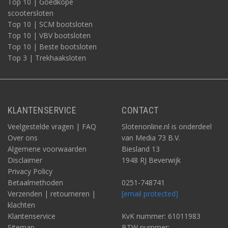
Top 10 | Goedkope
scootersloten
Top 10 | SCM bootsloten
Top 10 | VBV bootsloten
Top 10 | Beste bootsloten
Top 3 | Trekhaaksloten
KLANTENSERVICE
CONTACT
Veelgestelde vragen | FAQ
Slotenonline.nl is onderdeel
Over ons
van Media 73 B.V.
Algemene voorwaarden
Biesland 13
Disclaimer
1948 RJ Beverwijk
Privacy Policy
Betaalmethoden
0251-748741
Verzenden | retourneren |
[email protected]
klachten
Klantenservice
KvK nummer: 61011983
Sitemap
BTW nummer: