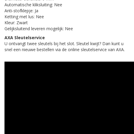
Automatische kliksluiting: Nee
Anti-stofklepje: Ja
Ketting met lus: Nee
Kleur: Zwart
Gelijksluitend leveren mogelijk: Nee
AXA Sleutelservice
U ontvangt twee sleutels bij het slot. Sleutel kwijt? Dan kunt u
snel een nieuwe bestellen via de online sleutelservice van AXA.