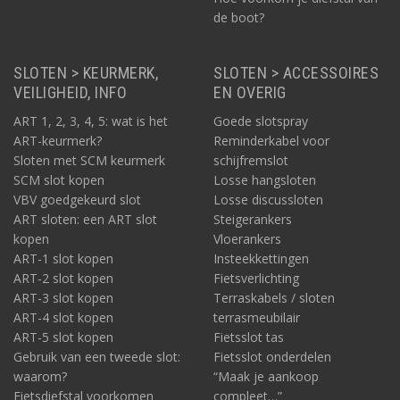
de boot?
SLOTEN > KEURMERK,
SLOTEN > ACCESSOIRES
VEILIGHEID, INFO
EN OVERIG
ART 1, 2, 3, 4, 5: wat is het
Goede slotspray
ART-keurmerk?
Reminderkabel voor
Sloten met SCM keurmerk
schijfremslot
SCM slot kopen
Losse hangsloten
VBV goedgekeurd slot
Losse discussloten
ART sloten: een ART slot
Steigerankers
kopen
Vloerankers
ART-1 slot kopen
Insteekkettingen
ART-2 slot kopen
Fietsverlichting
ART-3 slot kopen
Terraskabels / sloten
ART-4 slot kopen
terrasmeubilair
ART-5 slot kopen
Fietsslot tas
Gebruik van een tweede slot:
Fietsslot onderdelen
waarom?
“Maak je aankoop
Fietsdiefstal voorkomen
compleet…”