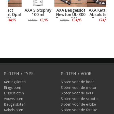
AXA Slotspray
AXA Beugelslot
AXA Kettingslot
Opal
100 ml
Newton UL-300
Absolute 8 - 90
cm
Zwart - 300 mm
Zwart 90 cm
95
€9,95
€34,95
€24,95
€14,95
€39,95
Informatie
Informatie
Informatie
SLOTEN > TYPE
SLOTEN > VOOR
Kettingsloten
Sloten voor de boot
Ringsloten
Sloten voor de motor
Disselsloten
Sloten voor de fiets
Vouwsloten
Sloten voor de scooter
Beugelsloten
Sloten voor de e-bike
Kabelsloten
Sloten voor de fatbike