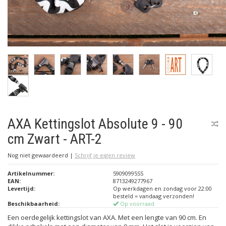
AXA Kettingslot Absolute 9 - 90
cm Zwart - ART-2
Nog niet gewaardeerd
|
Schrijf je eigen review
Artikelnummer:
59090995SS
EAN:
8713249277967
Levertijd:
Op werkdagen en zondag voor 22:00
besteld = vandaag verzonden!
Beschikbaarheid:
Op voorraad
Een oerdegelijk kettingslot van AXA. Met een lengte van 90 cm. En