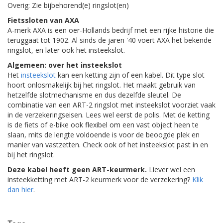
Overig: Zie bijbehorend(e) ringslot(en)
Fietssloten van AXA
A-merk AXA is een oer-Hollands bedrijf met een rijke historie die
teruggaat tot 1902. Al sinds de jaren '40 voert AXA het bekende
ringslot, en later ook het insteekslot.
Algemeen: over het insteekslot
Het
insteekslot
kan een ketting zijn of een kabel. Dit type slot
hoort onlosmakelijk bij het ringslot. Het maakt gebruik van
hetzelfde slotmechanisme en dus dezelfde sleutel. De
combinatie van een ART-2 ringslot met insteekslot voorziet vaak
in de verzekeringseisen. Lees wel eerst de polis. Met de ketting
is de fiets of e-bike ook flexibel om een vast object heen te
slaan, mits de lengte voldoende is voor de beoogde plek en
manier van vastzetten. Check ook of het insteekslot past in en
bij het ringslot.
Deze kabel heeft geen ART-keurmerk.
Liever wel een
insteekketting met ART-2 keurmerk voor de verzekering?
Klik
dan hier
.