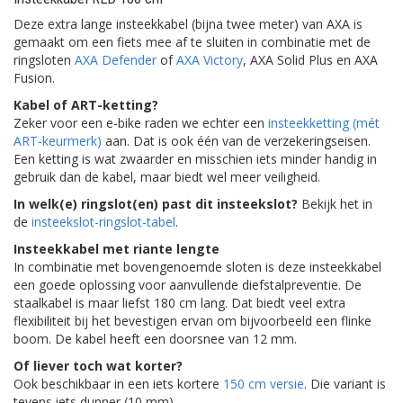
Deze extra lange insteekkabel (bijna twee meter) van AXA is
gemaakt om een fiets mee af te sluiten in combinatie met de
ringsloten
AXA Defender
of
AXA Victory
, AXA Solid Plus en AXA
Fusion.
Kabel of ART-ketting?
Zeker voor een e-bike raden we echter een
insteekketting (mét
ART-keurmerk)
aan. Dat is ook één van de verzekeringseisen.
Een ketting is wat zwaarder en misschien iets minder handig in
gebruik dan de kabel, maar biedt wel meer veiligheid.
In welk(e) ringslot(en) past dit insteekslot?
Bekijk het in
de
insteekslot-ringslot-tabel
.
Insteekkabel met riante lengte
In combinatie met bovengenoemde sloten is deze insteekkabel
een goede oplossing voor aanvullende diefstalpreventie. De
staalkabel is maar liefst 180 cm lang. Dat biedt veel extra
flexibiliteit bij het bevestigen ervan om bijvoorbeeld een flinke
boom. De kabel heeft een doorsnee van
12 mm.
Of liever toch wat korter?
Ook beschikbaar in een iets kortere
150 cm versie
. Die variant is
tevens iets dunner (10 mm).