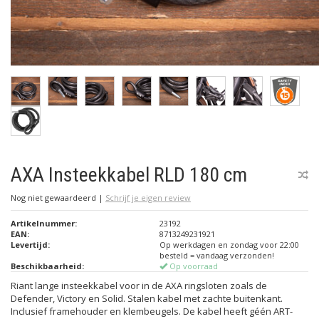
AXA Insteekkabel RLD 180 cm
Nog niet gewaardeerd
|
Schrijf je eigen review
Artikelnummer:
23192
EAN:
8713249231921
Levertijd:
Op werkdagen en zondag voor 22:00
besteld = vandaag verzonden!
Beschikbaarheid:
Op voorraad
Riant lange insteekkabel voor in de AXA ringsloten zoals de
Defender, Victory en Solid. Stalen kabel met zachte buitenkant.
Inclusief framehouder en klembeugels. De kabel heeft géén ART-