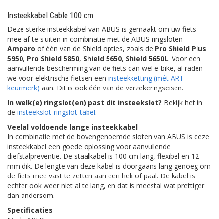
Insteekkabel Cable 100 cm
Deze sterke insteekkabel van ABUS is gemaakt om uw fiets
mee af te sluiten in combinatie met de ABUS ringsloten
Amparo
of één van de Shield opties, zoals de
Pro Shield Plus
5950
,
Pro Shield 5850
,
Shield 5650
,
Shield 5650L
. Voor een
aanvullende bescherming van de fiets dan wel e-bike, al raden
we voor elektrische fietsen een
insteekketting (mét ART-
keurmerk)
aan. Dit is ook één van de verzekeringseisen.
In welk(e) ringslot(en) past dit insteekslot?
Bekijk het in
de
insteekslot-ringslot-tabel
.
Veelal voldoende lange insteekkabel
In combinatie met de bovengenoemde sloten van ABUS is deze
insteekkabel een goede oplossing voor aanvullende
diefstalpreventie. De staalkabel is 100 cm lang, flexibel en 12
mm dik. De lengte van deze kabel is doorgaans lang genoeg om
de fiets mee vast te zetten aan een hek of paal. De kabel is
echter ook weer niet al te lang, en dat is meestal wat prettiger
dan andersom.
Specificaties