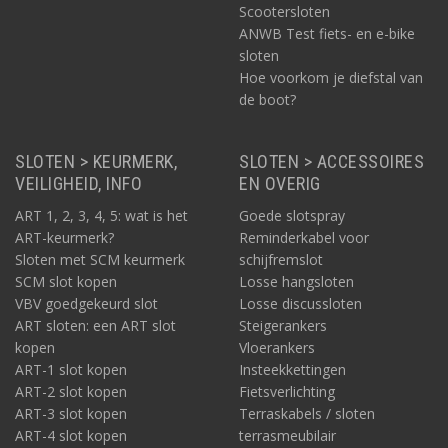
Scootersloten
ANWB Test fiets- en e-bike
sloten
Hoe voorkom je diefstal van
de boot?
SLOTEN > KEURMERK,
SLOTEN > ACCESSOIRES
VEILIGHEID, INFO
EN OVERIG
ART 1, 2, 3, 4, 5: wat is het
Goede slotspray
ART-keurmerk?
Reminderkabel voor
Sloten met SCM keurmerk
schijfremslot
SCM slot kopen
Losse hangsloten
VBV goedgekeurd slot
Losse discussloten
ART sloten: een ART slot
Steigerankers
kopen
Vloerankers
ART-1 slot kopen
Insteekkettingen
ART-2 slot kopen
Fietsverlichting
ART-3 slot kopen
Terraskabels / sloten
ART-4 slot kopen
terrasmeubilair