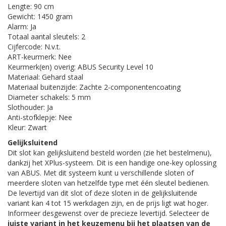
Lengte: 90 cm
Gewicht: 1450 gram
Alarm: Ja
Totaal aantal sleutels: 2
Cijfercode: N.v.t.
ART-keurmerk: Nee
Keurmerk(en) overig: ABUS Security Level 10
Materiaal: Gehard staal
Materiaal buitenzijde: Zachte 2-componentencoating
Diameter schakels: 5 mm
Slothouder: Ja
Anti-stofklepje: Nee
Kleur: Zwart
Gelijksluitend
Dit slot kan gelijksluitend besteld worden (zie het bestelmenu),
dankzij het XPlus-systeem. Dit is een handige one-key oplossing
van ABUS. Met dit systeem kunt u verschillende sloten of
meerdere sloten van hetzelfde type met één sleutel bedienen.
De levertijd van dit slot of deze sloten in de gelijksluitende
variant kan 4 tot 15 werkdagen zijn, en de prijs ligt wat hoger.
Informeer desgewenst over de precieze levertijd. Selecteer de
juiste variant in het keuzemenu bij het plaatsen van de