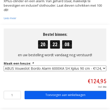
XPlus-cilinder en een alarm. Van gehard staal, makkelijk te
bevestigen en inclusief slothouder. Laat dieven schrikken met 100
dB!
Lees meer
Bestel binnen:
20
22
08
:
:
en uw bestelling wordt vandaag nog verstuurd!
Maak een keuze:
*
€124,95
Incl. btw
Toevoegen aan winkelwagen