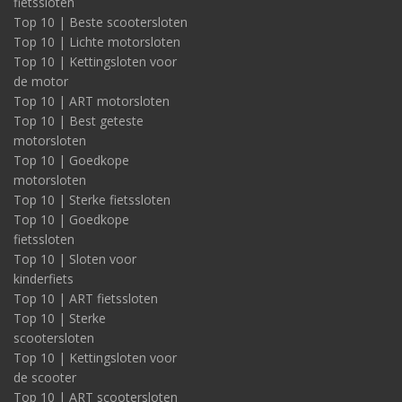
fietssloten
Top 10 | Beste scootersloten
Top 10 | Lichte motorsloten
Top 10 | Kettingsloten voor
de motor
Top 10 | ART motorsloten
Top 10 | Best geteste
motorsloten
Top 10 | Goedkope
motorsloten
Top 10 | Sterke fietssloten
Top 10 | Goedkope
fietssloten
Top 10 | Sloten voor
kinderfiets
Top 10 | ART fietssloten
Top 10 | Sterke
scootersloten
Top 10 | Kettingsloten voor
de scooter
Top 10 | ART scootersloten