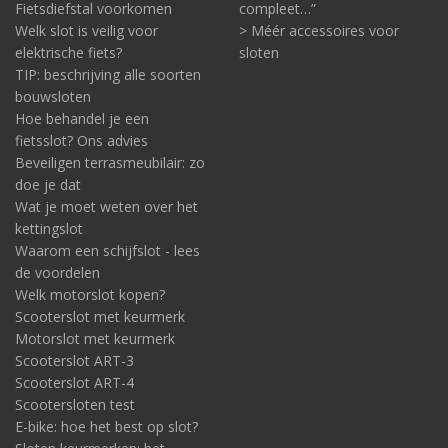
Fietsdiefstal voorkomen
compleet…”
Welk slot is veilig voor
> Méér accessoires voor
elektrische fiets?
sloten
TIP: beschrijving alle soorten
bouwsloten
Hoe behandel je een
fietsslot? Ons advies
Beveiligen terrasmeubilair: zo
doe je dat
Wat je moet weten over het
kettingslot
Waarom een schijfslot - lees
de voordelen
Welk motorslot kopen?
Scooterslot met keurmerk
Motorslot met keurmerk
Scooterslot ART-3
Scooterslot ART-4
Scootersloten test
E-bike: hoe het best op slot?