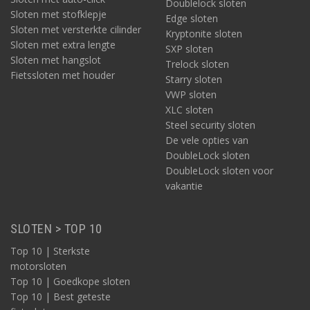
Doublelock sloten
Sloten met stofklepje
Edge sloten
Sloten met versterkte cilinder
Kryptonite sloten
Sloten met extra lengte
SXP sloten
Sloten met hangslot
Trelock sloten
Fietssloten met houder
Starry sloten
VWP sloten
XLC sloten
Steel security sloten
De vele opties van
DoubleLock sloten
DoubleLock sloten voor
vakantie
SLOTEN > TOP 10
Top 10 | Sterkste
motorsloten
Top 10 | Goedkope sloten
Top 10 | Best geteste