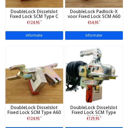
Een disselslot zorgt ervoor dat de dissel van uw aanhangwagen
of andere trailer, caravan of vouwwagen, niet meer voldoende
DoubleLock Disselslot
DoubleLock Padlock-X
te bewegen is in de juiste stand om de koppeling te kunnen
Fixed Lock SCM Type C
voor Fixed Lock SCM A60
maken. Een disselslot wordt daarom ook wel koppelingsslot
*
*
€124,95
€54,95
genoemd.
Informatie
Informatie
DoubleLock Disselslot
DoubleLock Disselslot
Fixed Lock SCM Type A60
Fixed Lock SCM Type
EM350
*
*
€124,95
€129,95