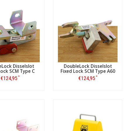
 eventueel in het meegeleverde
méér over overige kenmerken, zoals
e(n) aanhangwagen het disselslot past.
en ongeremde aanhangwagens, speciaal
r andere, vaak gericht op een
uwwagen, niet meer voldoende te
ok wel koppelingsslot genoemd.
Lock Disselslot
DoubleLock Disselslot
Lock SCM Type C
Fixed Lock SCM Type A60
*
*
€124,95
€124,95
Bestellen
Bestellen