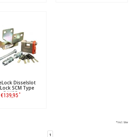
Bestellen
Bestellen
Lock Disselslot
 Lock SCM Type
BAK35
*
€139,95
Bestellen
*Incl. btw
1