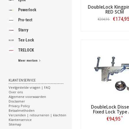
DoubleLock Kingpi
Powerlock
RED SCM
€174,9
€204,95
Pro-tect
Starry
Bestellen
Tex-Lock
TRELOCK
Meer merken
KLANTENSERVICE
Veelgestelde vragen | FAQ
Over ons
Algemene voorwaarden
Disclaimer
Privacy Policy
DoubleLock Disse
Betaalmethoden
Fixed Lock Type
Verzenden | retourneren | klachten
*
€94,95
Klantenservice
Sitemap