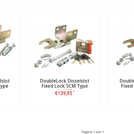
Bestellen
lslot
DoubleLock Disselslot
Double
Type
Fixed Lock SCM Type
Fixed
WAK35
*
€139,95
Bestellen
Pagina 1 van 1