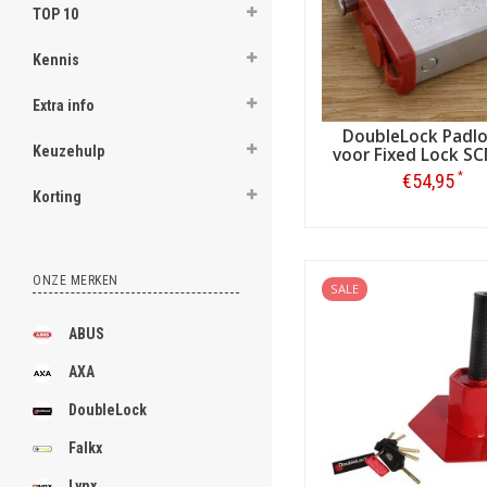
TOP 10
Kennis
Extra info
DoubleLock Padl
Keuzehulp
voor Fixed Lock S
*
€54,95
Korting
Bestellen
ONZE MERKEN
SALE
ABUS
AXA
DoubleLock
Falkx
Lynx