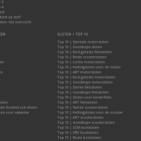
-3
-4
est
best op slot?
ken: het overzicht
KEN
SLOTEN > TOP 10
Top 10 | Sterkste motorsloten
Top 10 | Goedkope sloten
Top 10 | Best geteste fietssloten
Top 10 | Beste scootersloten
ten
Top 10 | Lichte motorsloten
Top 10 | Kettingsloten voor de motor
en
Top 10 | ART motorsloten
Top 10 | Best geteste motorsloten
Top 10 | Goedkope motorsloten
Top 10 | Sterke fietssloten
Top 10 | Goedkope fietssloten
Top 10 | Sloten voor kinderfiets
loten
Top 10 | ART fietssloten
 van DoubleLock sloten
Top 10 | Sterke scootersloten
ten voor vakantie
Top 10 | Kettingsloten voor de scooter
Top 10 | ART scootersloten
Top 10 | Goedkope scootersloten
Top 10 | SCM bootsloten
Top 10 | VBV bootsloten
Top 10 | Beste bootsloten