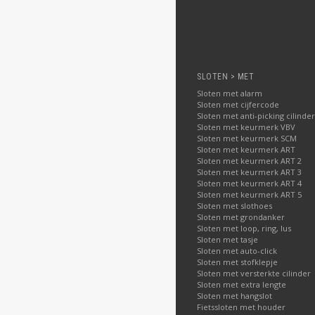
SLOTEN > MET
Sloten met alarm
Sloten met cijfercode
Sloten met anti-picking cilinder
Sloten met keurmerk VBV
Sloten met keurmerk SCM
Sloten met keurmerk ART
Sloten met keurmerk ART 2
Sloten met keurmerk ART 3
Sloten met keurmerk ART 4
Sloten met keurmerk ART 5
Sloten met slothoes
Sloten met grondanker
Sloten met loop, ring, lus
Sloten met tasje
Sloten met auto-click
Sloten met stofklepje
Sloten met versterkte cilinder
Sloten met extra lengte
Sloten met hangslot
Fietssloten met houder