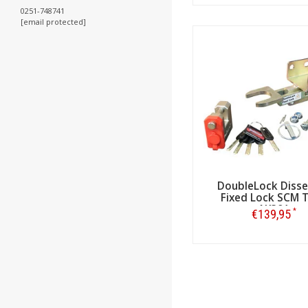
Bestellen
0251-748741
[email protected]
DoubleLock Disse
Fixed Lock SCM 
AK301
*
€139,95
Bestellen