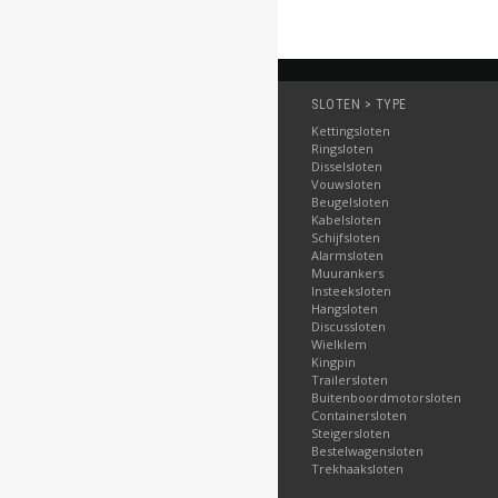
SLOTEN > TYPE
Kettingsloten
Ringsloten
Disselsloten
Vouwsloten
Beugelsloten
Kabelsloten
Schijfsloten
Alarmsloten
Muurankers
Insteeksloten
Hangsloten
Discussloten
Wielklem
Kingpin
Trailersloten
Buitenboordmotorsloten
Containersloten
Steigersloten
Bestelwagensloten
Trekhaaksloten